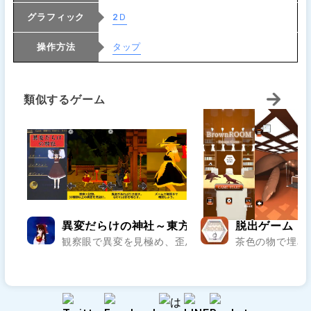
グラフィック
2Ｄ
操作方法
タップ
類似するゲーム
異変だらけの神社～東方二次創作で8番出口ラ
脱出ゲーム Br
観察眼で異変を見極め、歪んだ境内を抜け出せ。霊夢の
茶色の物で埋め