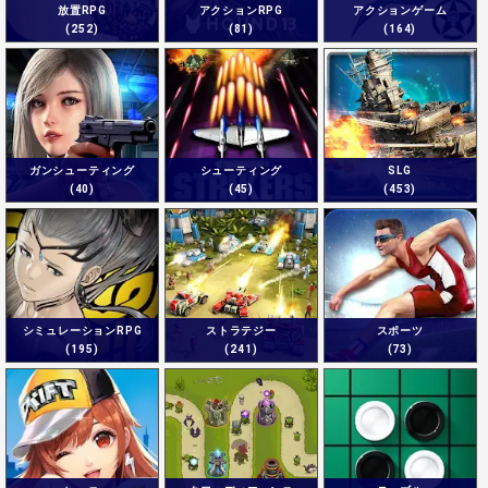
放置RPG
アクションRPG
アクションゲーム
(252)
(81)
(164)
ガンシューティング
シューティング
SLG
(40)
(45)
(453)
シミュレーションRPG
ストラテジー
スポーツ
(195)
(241)
(73)