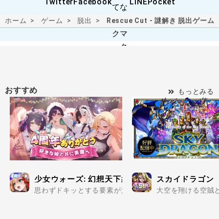
ホーム
ゲーム
脱出
Rescue Cut - 謎解き 脱出ゲーム
おすすめ
もっとみる
少女ウォーズ: 幻想天下統一戦
スカイドラゴン
思わずドキッとする要素が満載の美少女だらけで楽しめる
大空を翔ける空賊と