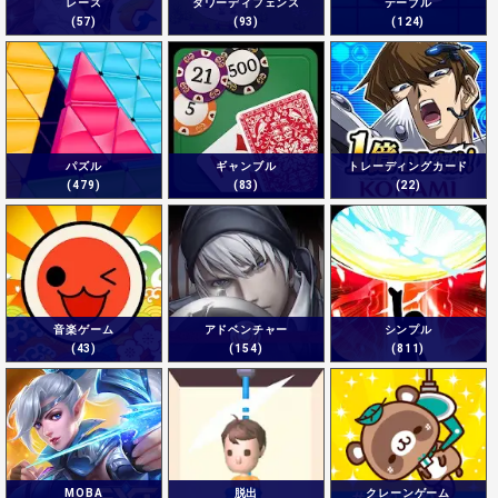
レース
タワーディフェンス
テーブル
(57)
(93)
(124)
パズル
ギャンブル
トレーディングカード
(479)
(83)
(22)
音楽ゲーム
アドベンチャー
シンプル
(43)
(154)
(811)
MOBA
脱出
クレーンゲーム