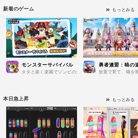
新着のゲーム
もっとみる
モンスターサバイバル
勇者連盟：暁の
タタと築く楽園でゾンビの波を迎え撃て..
放置で育て、職を替
本日急上昇
もっとみる