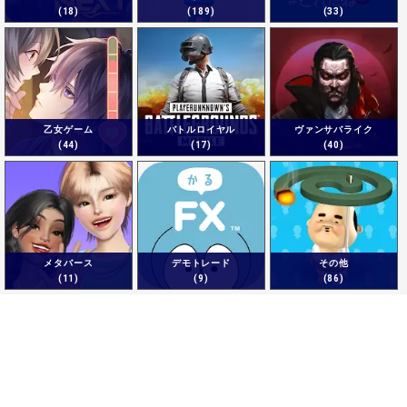
(18)
(189)
(33)
乙女ゲーム
バトルロイヤル
ヴァンサバライク
(44)
(17)
(40)
メタバース
デモトレード
その他
(11)
(9)
(86)