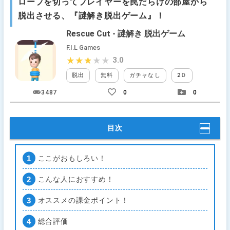
ロープを切ってプレイヤーを罠だらけの部屋から
脱出させる、『謎解き脱出ゲーム』！
Rescue Cut - 謎解き 脱出ゲーム
F.I.L Games
3.0
★★★★★
★★★★★
脱出
無料
ガチャなし
2Ｄ
タップ
3487
0
0
目次
ここがおもしろい！
こんな人におすすめ！
オススメの課金ポイント！
総合評価