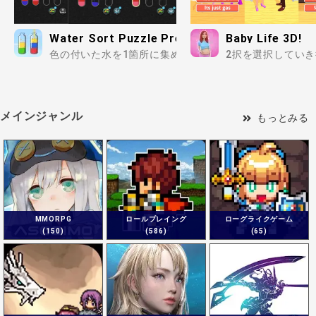
Water Sort Puzzle Premium
Baby Life 3D!
色の付いた水を1箇所に集めよう！シンプルに楽しめる脳
2択を選択してい
メインジャンル
もっとみる
MMORPG
ロールプレイング
ローグライクゲーム
(150)
(586)
(65)