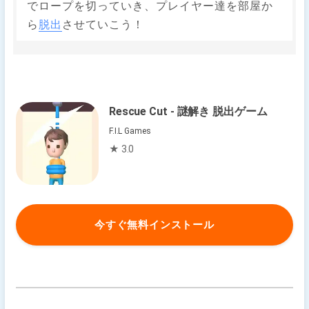
でロープを切っていき、プレイヤー達を部屋か
ら
脱出
させていこう！
Rescue Cut - 謎解き 脱出ゲーム
F.I.L Games
★ 3.0
今すぐ無料インストール