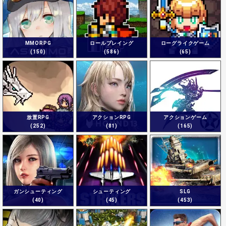
MMORPG
ロールプレイング
ローグライクゲーム
(150)
(586)
(65)
放置RPG
アクションRPG
アクションゲーム
(252)
(81)
(165)
ガンシューティング
シューティング
SLG
(40)
(45)
(453)