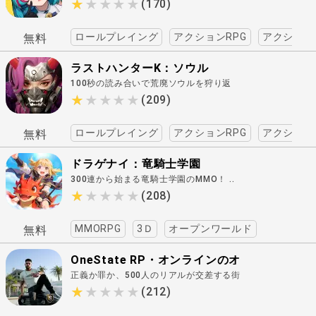
てる！ ..
★★★★★
★★★★★
(170)
ロールプレイング
アクションRPG
アクション
無料
ラストハンターK：ソウル
100秒の読み合いで荒廃ソウルを狩り返
せ..
★★★★★
★★★★★
(209)
ロールプレイング
アクションRPG
アクション
無料
ドラゲナイ：竜騎士学園
300連から始まる竜騎士学園のMMO！ ..
★★★★★
★★★★★
(208)
MMORPG
3Ｄ
オープンワールド
無料
OneState RP・オンラインのオ
正義か罪か、500人のリアルが交差する街
ープンワールド
で第二の人生を刻め..
★★★★★
★★★★★
(212)