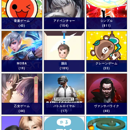
音楽ゲーム
アドベンチャー
シンプル
(43)
(154)
(811)
MOBA
脱出
クレーンゲーム
(19)
(189)
(33)
乙女ゲーム
バトルロイヤル
ヴァンサバライク
(44)
(17)
(40)