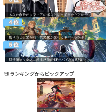
あなた自身がマフィアのボスとなって自分だけの
ファミリーを築いていこう！..
４位
創り出せ、繋がれ！異文化が交わるネバーランド
の大冒..
５位
期待値マックス、超本格派のSFサバイバルRPG
がついに登場！..
ランキングからピックアップ