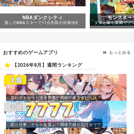
NBAダンクシティ
モンスター
推しのNBAスターで11点先取の街角決戦へ..
タタと築く楽園でゾン
おすすめのゲームアプリ
もっとみる
【2026年8月】週間ランキング
１位
思わずドキッとする要素が満載の美少女だらけで
楽しめる放置計略シミュレーションRPG！..
２位
恋と仕事、どちらを選ぶ？職場で繰り広げるリア
ルな恋愛シミュレーション..
３位