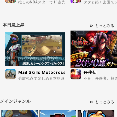
推しのNBAスターで11点先取の街角決戦へ..
タタと築く楽園でゾ
本日急上昇
もっとみる
Mad Skills Motocross 3
任侠伝
俯瞰視点で楽しめる本格派オートバイレースゲーム！..
不良、任侠者、極道
メインジャンル
もっとみる