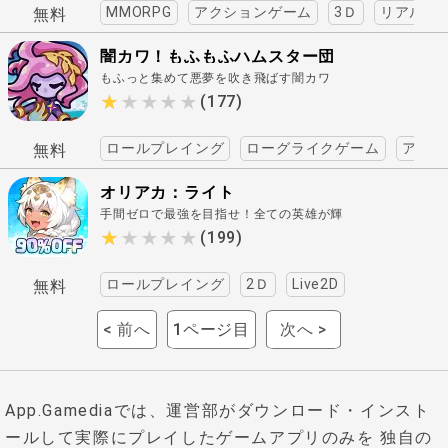
MMORPG
アクションゲーム
3Ｄ
リアル
無料
闇カワ！もふもふハムスター団
もふっと集めて悪夢を吹き飛ばす闇カワ
RPG！ ..
★★★★★
★★★★★
(177)
ロールプレイング
ローグライクゲーム
アドベ
無料
オリアカ：ライト
手間ゼロで最強を目指せ！全ての英雄が輝
く爆速東洋ファンタジー..
★★★★★
★★★★★
(199)
ロールプレイング
2Ｄ
Live2D
無料
< 前へ
1ページ目
次へ >
App.Gamediaでは、運営部がダウンロード・インスト
ールして実際にプレイしたゲームアプリのみを 独自の