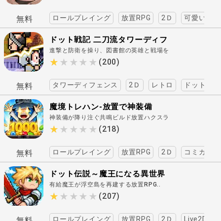
ロールプレイング
放置RPG
2Ｄ
可愛い
無料
ドット戦記 二刀流タワーディフ
進撃と防衛を操り、図書館の英雄と戦場を
ェンスRPG
駆けろ..
★★★★★
★★★★★
(200)
タワーディフェンス
2Ｄ
レトロ
ドット絵
無料
魔境トレハン-放置で神装備
神装備が降り注ぐ共鳴ビルド放置ハクスラ
RPG..
★★★★★
★★★★★
(218)
ロールプレイング
放置RPG
2Ｄ
コミカル
無料
ドット伝説～魔王になる異世界
有給魔王が浮空島を再建する放置RPG..
放置RPG～
★★★★★
★★★★★
(207)
ロールプレイング
放置RPG
2Ｄ
Live2D
無料