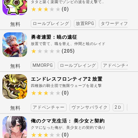
タタと築く楽園でゾンビの波を迎え撃て..
★★★★★
★★★★★
(0)
ロールプレイング
放置RPG
タワーディフェン
無料
勇者連盟：暁の遠征
放置で育て、職を替え、仲間と暁のレイド
へ..
★★★★★
★★★★★
(205)
MMORPG
ロールプレイング
アドベンチャー
無料
エンドレスフロンティア2 放置
四種族の騎士団で無限ウェーブを迎え撃
RPG ディフェンス
て..
★★★★★
★★★★★
(0)
アドベンチャー
ヴァンサバライク
2Ｄ
レト
無料
俺のクマ充生活： 美少女と契約
クマになった俺が、美少女との契約で偽り
しすぎた件
の楽園を覆す..
★★★★★
★★★★★
(0)