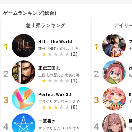
ゲームランキング(総合)
急上昇ランキング
デイリ
HIT : The World
1
1
前作『HIT』のおもしろさを引き継いだ新作MMORPG！
★★★★★
★★★★★
(2)
正伝三国志
2
2
三国志の歴史が忠実に再現された超正統派のシミュレーシ
★★★★★
★★★★★
(1)
Perfect Wax 3D
K
3
3
ブラジリアンワックスで身体中の毛を綺麗にしよう..
★★★★★
★★★★★
(0)
一筆書き
4
4
マッタリしたＢＧＭ付きで１筆書きが楽しめる！制限時