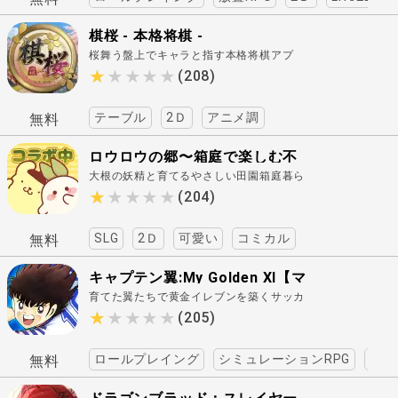
棋桜 - 本格将棋 -
桜舞う盤上でキャラと指す本格将棋アプ
リ..
★★★★★
★★★★★
(208)
テーブル
2Ｄ
アニメ調
無料
ロウロウの郷〜箱庭で楽しむ不
大根の妖精と育てるやさしい田園箱庭暮ら
思議な暮らし〜
し..
★★★★★
★★★★★
(204)
SLG
2Ｄ
可愛い
コミカル
無料
キャプテン翼:My Golden XI【マ
育てた翼たちで黄金イレブンを築くサッカ
イイレ】
ー育成..
★★★★★
★★★★★
(205)
ロールプレイング
シミュレーションRPG
アド
無料