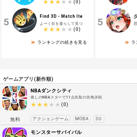
★★★★★
★★★★★
(0)
Find 3D - Match Items
5
5
よーく目を凝らして見つけ出せ！宝探し系シンプルゲーム
★★★★★
★★★★★
(0)
ランキングの続きを見る
ラ
ゲームアプリ(新作順)
NBAダンクシティ
推しのNBAスターで11点先取の街角決戦
へ..
★★★★★
★★★★★
(0)
アクションゲーム
MOBA
3Ｄ
無料
モンスターサバイバル