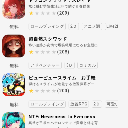
ドラゴンブラッド：スレイヤー
竜に挑む学院生活とIFで紡ぐ青春群像
ズ学院
RPG..
★★★★★
★★★★★
(209)
ロールプレイング
2Ｄ
アニメ調
Live2D
無料
超自然スクワッド
怖い遺跡が友情で爆笑職場になるお宝脱出
劇！ ..
★★★★★
★★★★★
(208)
アドベンチャー
3Ｄ
コミカル
無料
ピューピュースライム - お手軽
弾けるスライムが進化する放置弾幕ゲー
爽快放置ゲーム
ム！ ..
★★★★★
★★★★★
(200)
ロールプレイング
放置RPG
2Ｄ
可愛い
無料
NTE: Neverness to Everness
異常が日常のヘテロシティで愛車と絆を育