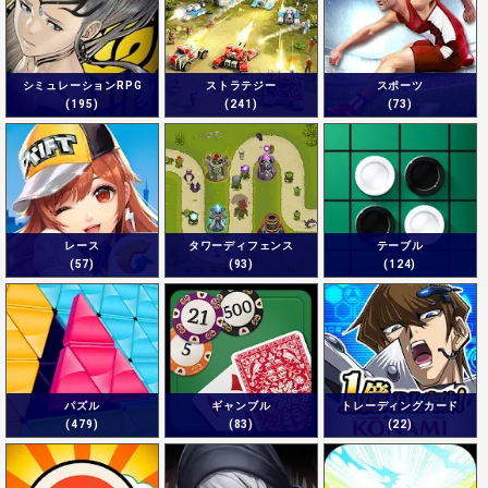
シミュレーションRPG
ストラテジー
スポーツ
(195)
(241)
(73)
レース
タワーディフェンス
テーブル
(57)
(93)
(124)
パズル
ギャンブル
トレーディングカード
(479)
(83)
(22)