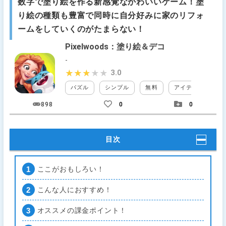
数字で塗り絵を作る新感覚なかわいいゲーム！塗
り絵の種類も豊富で同時に自分好みに家のリフォ
ームをしていくのがたまらない！
Pixelwoods：塗り絵＆デコ
-
3.0
★★★★★
★★★★★
パズル
シンプル
無料
アイテム課金
898
0
0
目次
ここがおもしろい！
こんな人におすすめ！
オススメの課金ポイント！