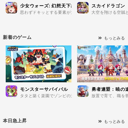
少女ウォーズ: 幻想天下統一戦
スカイドラゴン
思わずドキッとする要素が満載の美少女だらけで楽しめる
大空を翔ける空賊と
新着のゲーム
もっとみる
モンスターサバイバル
勇者連盟：暁の
タタと築く楽園でゾンビの波を迎え撃て..
放置で育て、職を替
本日急上昇
もっとみる