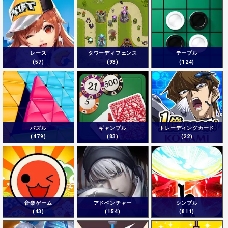
レース
タワーディフェンス
テーブル
(57)
(93)
(124)
パズル
ギャンブル
トレーディングカード
(479)
(83)
(22)
音楽ゲーム
アドベンチャー
シンプル
(43)
(154)
(811)