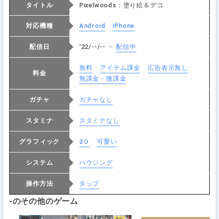
タイトル
Pixelwoods：塗り絵＆デコ
対応機種
Android
iPhone
配信日
'22/--/-- ・
配信中
無料
アイテム課金
広告表示無し
料金
無課金・微課金
ガチャ
ガチャなし
スタミナ
スタミナなし
グラフィック
2Ｄ
可愛い
システム
ハウジング
操作方法
タップ
-のその他のゲーム