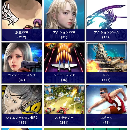
放置RPG
アクションRPG
アクションゲーム
(252)
(81)
(164)
ガンシューティング
シューティング
SLG
(40)
(45)
(453)
シミュレーションRPG
ストラテジー
スポーツ
(195)
(241)
(73)