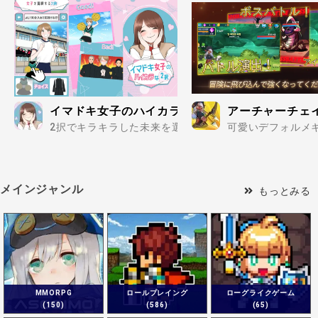
イマドキ女子のハイカラな二択
アーチャーチェイ
2択でキラキラした未来を選択していこう！..
可愛いデフォルメキ
メインジャンル
もっとみる
MMORPG
ロールプレイング
ローグライクゲーム
(150)
(586)
(65)