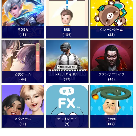
MOBA
脱出
クレーンゲーム
(18)
(189)
(33)
乙女ゲーム
バトルロイヤル
ヴァンサバライク
(44)
(17)
(40)
メタバース
デモトレード
その他
(11)
(9)
(86)