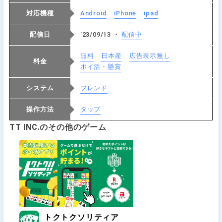
対応機種
Android
iPhone
ipad
配信日
'23/09/13 ・
配信中
無料
日本産
広告表示無し
料金
ポイ活・懸賞
システム
フレンド
操作方法
タップ
TT INC.のその他のゲーム
トクトクソリティア