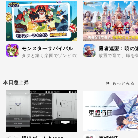
モンスターサバイバル
勇者連盟：暁の
タタと築く楽園でゾンビの波を迎え撃て..
放置で育て、職を替
本日急上昇
もっとみる