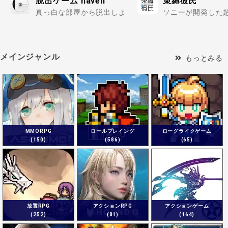
脱出ゲーム haven
束縛彼氏
真っ白な部屋から脱出しよう！..
ソニーが開発した超
メインジャンル
もっとみる
MMORPG
ロールプレイング
ローグライクゲーム
(150)
(586)
(65)
放置RPG
アクションRPG
アクションゲーム
(252)
(81)
(164)