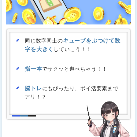
キューブをぶつけて数
同じ数字同士の
字を大きく
していこう！！
指一本
でサクッと遊べちゃう！！
脳トレ
にもぴったり、ポイ活要素まで
アリ！？