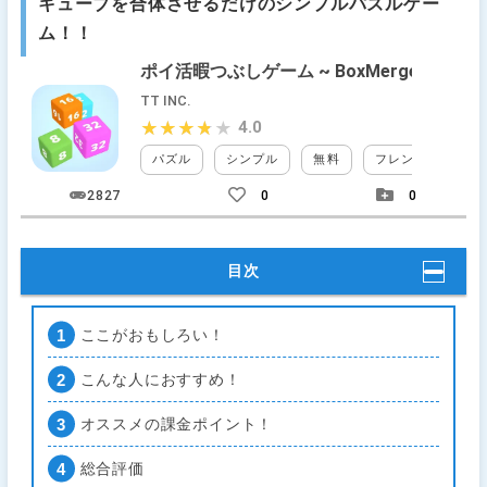
キューブを合体させるだけのシンプルパズルゲー
ム！！
ポイ活暇つぶしゲーム ~ BoxMerge
TT INC.
4.0
★★★★★
★★★★★
パズル
シンプル
無料
フレンド
タ
2827
0
0
目次
ここがおもしろい！
こんな人におすすめ！
オススメの課金ポイント！
総合評価