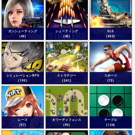
ガンシューティング
シューティング
SLG
(40)
(45)
(453)
シミュレーションRPG
ストラテジー
スポーツ
(195)
(241)
(73)
レース
タワーディフェンス
テーブル
(57)
(93)
(124)