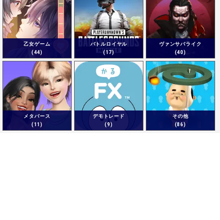
乙女ゲーム
バトルロイヤル
ヴァンサバライク
(44)
(17)
(40)
メタバース
デモトレード
その他
(11)
(9)
(86)