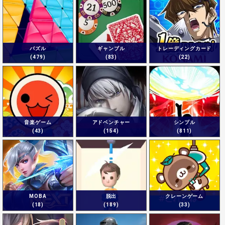
パズル
ギャンブル
トレーディングカード
(479)
(83)
(22)
音楽ゲーム
アドベンチャー
シンプル
(43)
(154)
(811)
MOBA
脱出
クレーンゲーム
(18)
(189)
(33)