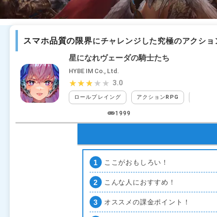
スマホ品質の限界
にチャレンジした究極のアクション
星になれヴェーダの騎士たち
HYBE IM Co., Ltd.
3.0
★★★★★
★★★★★
ロールプレイング
アクションRPG
アクシ
1999
ここがおもしろい！
こんな人におすすめ！
オススメの課金ポイント！