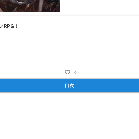
RPG！
ョンゲーム
無料
アイテム課金
装備ガチャ
ガチャ課金
キ
0
目次