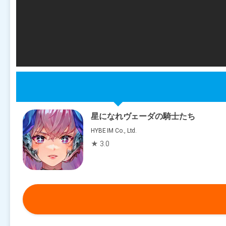
星になれヴェーダの騎士たち
HYBE IM Co., Ltd.
★ 3.0