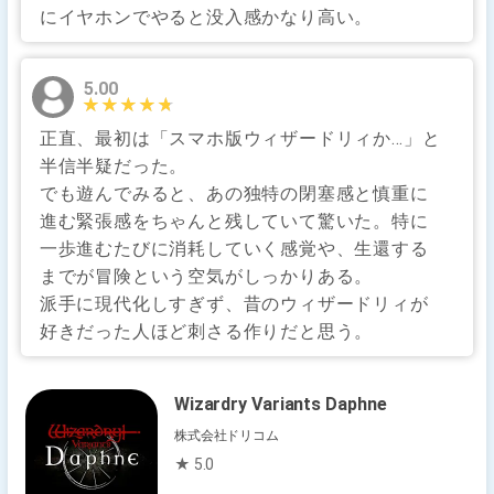
にイヤホンでやると没入感かなり高い。
5.00
★★★★★
★★★★★
正直、最初は「スマホ版ウィザードリィか…」と
半信半疑だった。
でも遊んでみると、あの独特の閉塞感と慎重に
進む緊張感をちゃんと残していて驚いた。特に
一歩進むたびに消耗していく感覚や、生還する
までが冒険という空気がしっかりある。
派手に現代化しすぎず、昔のウィザードリィが
好きだった人ほど刺さる作りだと思う。
Wizardry Variants Daphne
株式会社ドリコム
★ 5.0