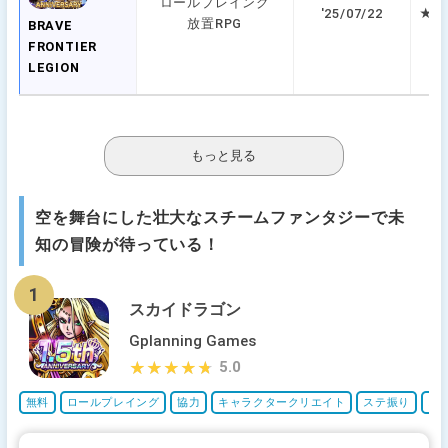
ロールプレイング
'25/07/22
★ 5
放置RPG
BRAVE
FRONTIER
LEGION
空を舞台にした壮大なスチームファンタジーで未
知の冒険が待っている！
1
スカイドラゴン
Gplanning Games
5.0
★★★★★
★★★★★
無料
ロールプレイング
協力
キャラクタークリエイト
ステ振り
ス