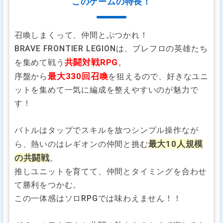
このゲームの特長！
召喚しまくって、仲間とぶつかれ！
BRAVE FRONTIER LEGIONは、ブレフロの英雄たち
共闘対戦RPG
を集めて戦う
。
最大330回召喚
序盤から
を狙えるので、好きなユニ
ットを集めて一気に編成を整えやすいのが魅力で
す！
バトルはタップでスキルを放つシンプル操作なが
最大10人規模
ら、熱いのはレギオンの仲間と挑む
の共闘戦
。
推しユニットを育てて、仲間とタイミングを合わせ
て勝利をつかむ。
この一体感はソロRPGでは味わえません！！