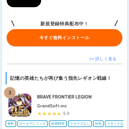
新規登録特典配布中！
今すぐ無料インストール
>> 詳しく見る
記憶の英雄たちが再び集う指先レギオン戦線！
3
BRAVE FRONTIER LEGION
GrandSoft-inc
5.0
★★★★★
★★★★★
無料
ロールプレイング
放置RPG
リセマラなし
対戦
スタミナなし