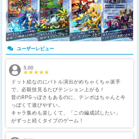
ユーザーレビュー
5.00
★★★★★
★★★★★
ドット絵なのにバトル演出がめちゃくちゃ派手
で、必殺技見るたびテンション上がる！
昔のRPGっぽさもあるのに、テンポはちゃんと今
っぽくて遊びやすい。
キャラ集めも楽しくて、「この編成試したい」
がずっと続くタイプのゲーム！