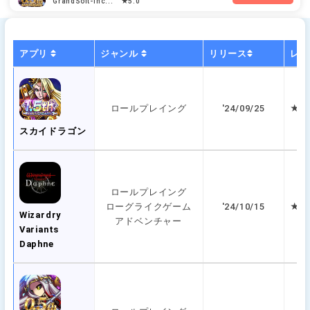
GrandSoft-inc... ★5.0
アプリ
ジャンル
リリース
レビ
ロールプレイング
'24/09/25
★ 5
スカイドラゴン
ロールプレイング
ローグライクゲーム
'24/10/15
★ 5
Wizardry
アドベンチャー
Variants
Daphne