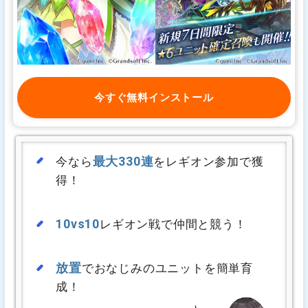
今すぐ無料インストール
最大330連
今なら
をレギオン参加で獲
得！
10vs10
レギオン戦で仲間と競う！
放置
でおなじみのユニットを簡単育
成！