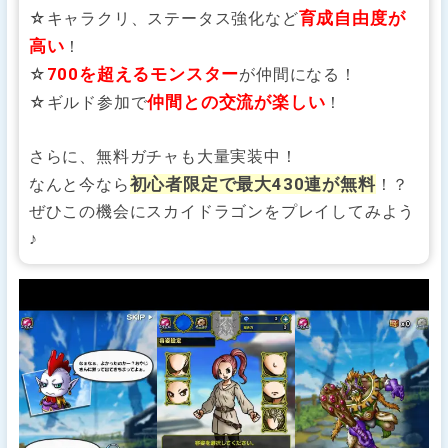
育成自由度が
☆キャラクリ、ステータス強化など
高い
！
700を超えるモンスター
☆
が仲間になる！
仲間との交流が楽しい
☆ギルド参加で
！
さらに、無料ガチャも大量実装中！
初心者限定で最大430連が無料
なんと今なら
！？
ぜひこの機会にスカイドラゴンをプレイしてみよう
♪