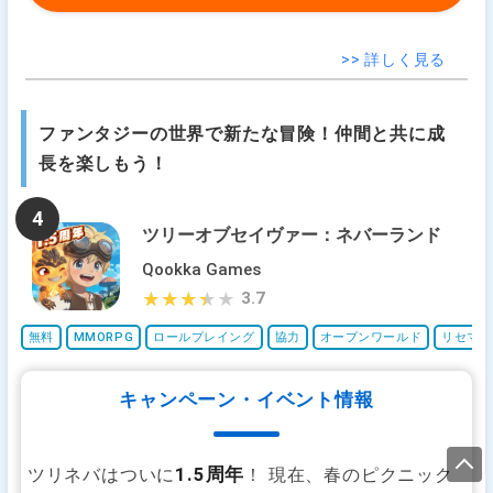
>> 詳しく見る
ファンタジーの世界で新たな冒険！仲間と共に成
長を楽しもう！
4
ツリーオブセイヴァー：ネバーランド
Qookka Games
3.7
★★★★★
★★★★★
無料
MMORPG
ロールプレイング
協力
オープンワールド
リセマラ
キャンペーン・イベント情報
1.5周年
ツリネバはついに
！ 現在、春のピクニック