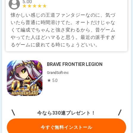
5.00
★★★★★
★★★★★
懐かしい感じの王道ファンタジーなのに、気づ
いたら普通に時間溶けてた。オートだけじゃな
くて編成でちゃんと強さ変わるから、昔ゲーム
やってた人ほどハマると思う。最近の派手すぎ
るゲームに疲れてる時にちょうどいい。
BRAVE FRONTIER LEGION
GrandSoft-inc
★ 5.0
今なら330連プレゼント！
今すぐ無料インストール