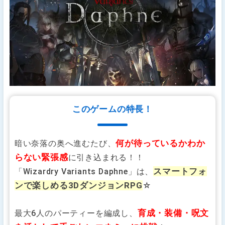
このゲームの特長！
何が待っているかわか
暗い奈落の奥へ進むたび、
らない緊張感
に引き込まれる！！
スマートフォ
「Wizardry Variants Daphne」は、
ンで楽しめる3DダンジョンRPG
☆
育成・装備・呪文
最大6人のパーティーを編成し、