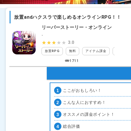
放置andハクスラで楽しめるオンラインRPG！！
リーパーストーリー・オンライン
-
3.0
★★★★★
★★★★★
放置RPG
無料
アイテム課金
装備ガチ
1711
ここがおもしろい！
こんな人におすすめ！
オススメの課金ポイント！
総合評価