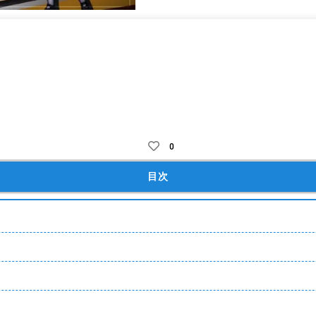
ャ
ガチャ課金
ハックアンドスラッシュ
着せ替え・装飾(アバター)
0
目次