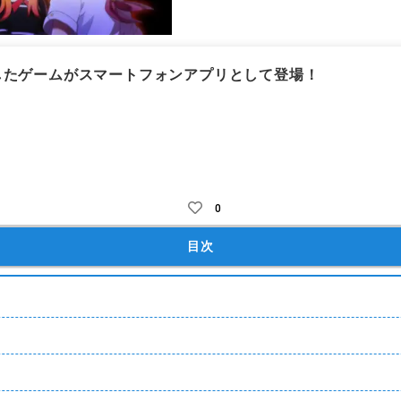
したゲームがスマートフォンアプリとして登場！
ガチャ課金
キャラガチャ
オートバトル
2Ｄ
アニメ調
フ
0
目次