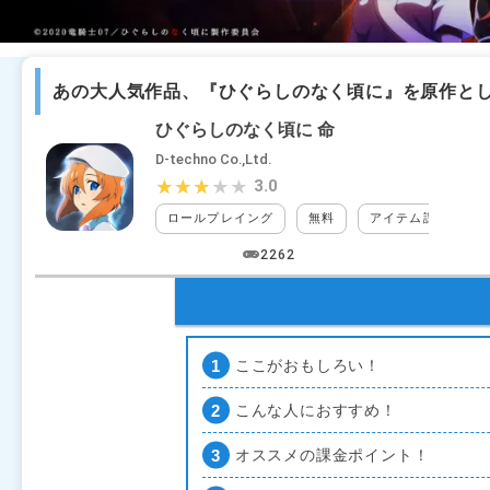
あの大人気作品、『ひぐらしのなく頃に』を原作と
ひぐらしのなく頃に 命
D-techno Co.,Ltd.
3.0
★★★★★
★★★★★
ロールプレイング
無料
アイテム課金
2262
ここがおもしろい！
こんな人におすすめ！
オススメの課金ポイント！