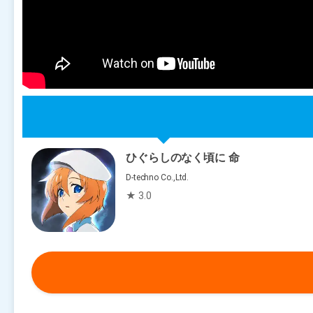
ひぐらしのなく頃に 命
D-techno Co.,Ltd.
★ 3.0