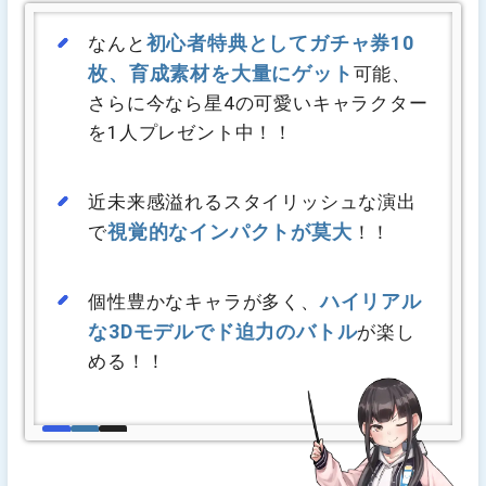
初心者特典としてガチャ券10
なんと
枚、育成素材を大量にゲット
可能、
さらに今なら星4の可愛いキャラクター
を1人プレゼント中！！
近未来感溢れるスタイリッシュな演出
視覚的なインパクトが莫大
で
！！
ハイリアル
個性豊かなキャラが多く、
な3Dモデルでド迫力のバトル
が楽し
める！！