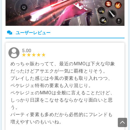
ユーザーレビュー
5.00
★★★★★
★★★★★
めっちゃ賑わってて、最近のMMOは下火な印象
だったけどアサエクが一気に覇権とりそう。
プレイした感じは今風の要素も取り入れつつ、
ペケレジェ特有の要素も入り混じり。
ペケレジェのMMOは全般に言えることだけど、
しっかり日課をこなせるならかなり面白いと思
う。
パーティ要素も多めだから必然的にフレンドも
増えやすいのもいいね。