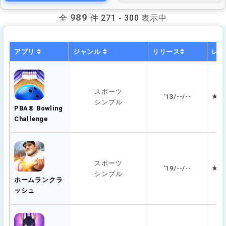
989
全
件 271 - 300 表示中
アプリ
ジャンル
リリース
レビ
スポーツ
'13/--/--
★ 3
シンプル
PBA® Bowling
Challenge
スポーツ
'19/--/--
★ 3
シンプル
ホームランクラ
ッシュ