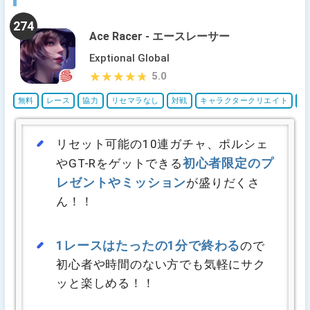
274
Ace Racer - エースレーサー
Exptional Global
5.0
★★★★★
★★★★★
無料
レース
協力
リセマラなし
対戦
キャラクタークリエイト
ス
リセット可能の10連ガチャ、ポルシェ
初心者限定のプ
やGT-Rをゲットできる
レゼントやミッション
が盛りだくさ
ん！！
1レースはたったの1分で終わる
ので
初心者や時間のない方でも気軽にサク
ッと楽しめる！！