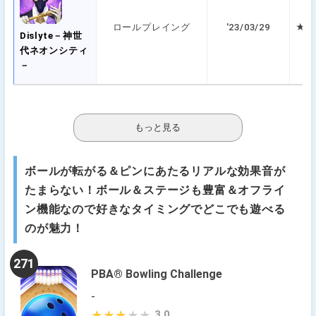
ロールプレイング
'23/03/29
★ 5
Dislyte－神世
代ネオンシティ
－
ボールが転がる＆ピンにあたるリアルな効果音が
たまらない！ボール＆ステージも豊富＆オフライ
ン機能なので好きなタイミングでどこでも遊べる
のが魅力！
271
PBA® Bowling Challenge
-
3.0
★★★★★
★★★★★