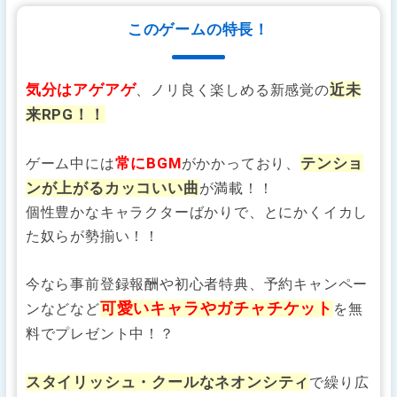
このゲームの特長！
気分はアゲアゲ
近未
、ノリ良く楽しめる新感覚の
来RPG！！
常にBGM
テンショ
ゲーム中には
がかかっており、
ンが上がるカッコいい曲
が満載！！
個性豊かなキャラクターばかりで、とにかくイカし
た奴らが勢揃い！！
今なら事前登録報酬や初心者特典、予約キャンペー
可愛いキャラやガチャチケット
ンなどなど
を無
料でプレゼント中！？
スタイリッシュ・クールなネオンシティ
で繰り広