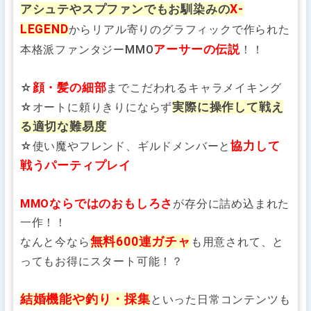
アシュテやスプファンでもお馴染みの
X‐
LEGEND
からリアル寄りのグラフィックで作られた
アーサーの伝説
本格派ファンタジーMMO
！！
顔・髪の細部
☆
までこだわれるキャラメイキング
実際に操作して戦え
☆オートに頼りきりにならず
る適切な難易度
協力して
☆使い魔やフレンド、ギルドメンバーと
戦うパーティプレイ
MMOならではのおもしろさ
が存分に詰め込まれた
一作！！
無料600連ガチャ
なんと今なら
も用意されて、と
ってもお得にスタート可能！？
結婚機能や釣り・採集
といった日常コンテンツも