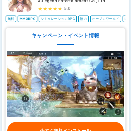
X-Legend Entertainment Co., Ltd.
5.0
★★★★★
★★★★★
無料
MMORPG
シミュレーションRPG
協力
オープンワールド
Liv
キャンペーン・イベント情報
今すぐ無料インストール