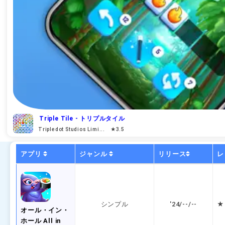
Triple Tile - トリプルタイル
Tripledot Studios Limi... ★3.5
アプリ
ジャンル
リリース
レ
シンプル
'24/--/--
★ 
オール・イン・
ホール All in