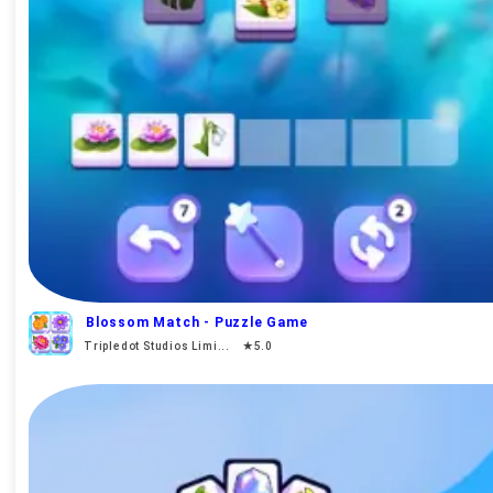
Blossom Match - Puzzle Game
Tripledot Studios Limi... ★5.0