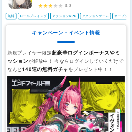
3.0
★★★★★
★★★★★
無料
ロールプレイング
アクションRPG
アクションゲーム
オープンワ
キャンペーン・イベント情報
超豪華ログインボーナスやミ
新規プレイヤー限定
ッション
が解放中！ 今ならログインしていくだけで
140連の無料ガチャ
なんと
をプレゼント中！！