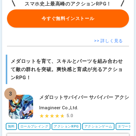
スマホ史上最高峰のアクションRPG！
今すぐ無料インストール
>> 詳しく見る
メダロットを育て、スキルとパーツを組み合わせ
て敵の群れを突破。爽快感と育成が光るアクショ
ンRPG！
3
メダロットサバイバー サバイバー アクシ
ョンゲーム
Imagineer Co.,Ltd.
5.0
★★★★★
★★★★★
無料
ロールプレイング
アクションRPG
アクションゲーム
タワーディ