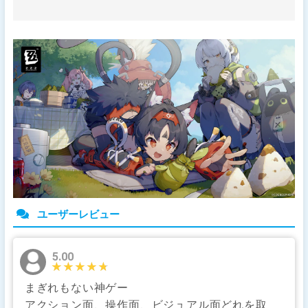
ユーザーレビュー
5.00
★★★★★
★★★★★
まぎれもない神ゲー
アクション面、操作面、ビジュアル面どれを取