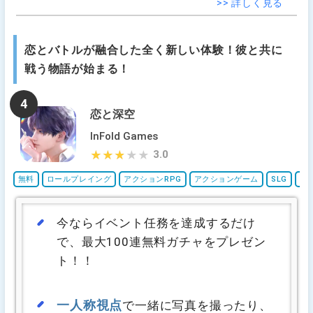
>> 詳しく見る
恋とバトルが融合した全く新しい体験！彼と共に
戦う物語が始まる！
4
恋と深空
InFold Games
3.0
★★★★★
★★★★★
無料
ロールプレイング
アクションRPG
アクションゲーム
SLG
シ
今ならイベント任務を達成するだけ
で、最大100連無料ガチャをプレゼン
ト！！
一人称視点
で一緒に写真を撮ったり、