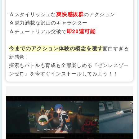
爽快感抜群
☆スタイリッシュな
のアクション
☆魅力満載な沢山のキャラクター
即20連可能
☆チュートリアル突破で
今までのアクション体験の概念を覆す
面白すぎる
新感覚！
探索もバトルも育成も全部楽しめる『ゼンレスゾー
ンゼロ』を今すぐインストールしてみよう！！