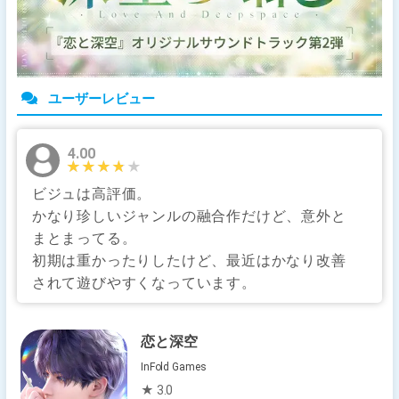
ユーザーレビュー
4.00
★★★★★
★★★★★
ビジュは高評価。
かなり珍しいジャンルの融合作だけど、意外と
まとまってる。
初期は重かったりしたけど、最近はかなり改善
されて遊びやすくなっています。
恋と深空
InFold Games
★ 3.0