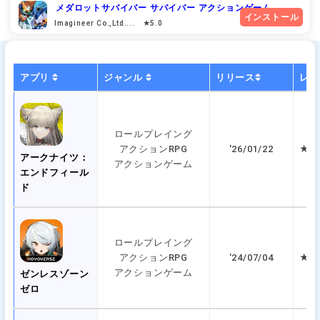
メダロットサバイバー サバイバー アクションゲーム
インストール
Imagineer Co.,Ltd.... ★5.0
アプリ
ジャンル
リリース
レビ
ロールプレイング
アクションRPG
'26/01/22
★ 3
アークナイツ：
アクションゲーム
エンドフィール
ド
ロールプレイング
アクションRPG
'24/07/04
★ 5
アクションゲーム
ゼンレスゾーン
ゼロ