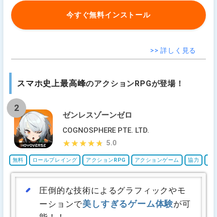
今すぐ無料インストール
>> 詳しく見る
スマホ史上最高峰
のアクションRPGが登場！
2
ゼンレスゾーンゼロ
COGNOSPHERE PTE. LTD.
5.0
★★★★★
★★★★★
無料
ロールプレイング
アクションRPG
アクションゲーム
協力
オ
圧倒的な技術によるグラフィックやモ
美しすぎるゲーム体験
ーションで
が可
能！！