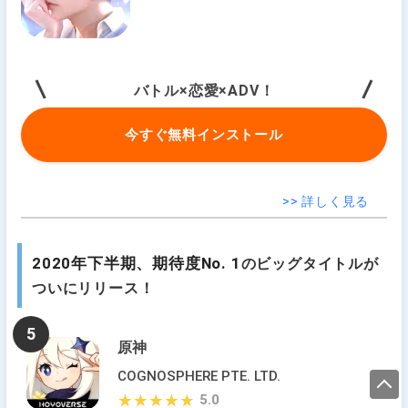
バトル×恋愛×ADV！
今すぐ無料インストール
>> 詳しく見る
2020年下半期、期待度No. 1
のビッグタイトルが
ついにリリース！
5
原神
COGNOSPHERE PTE. LTD.
5.0
★★★★★
★★★★★