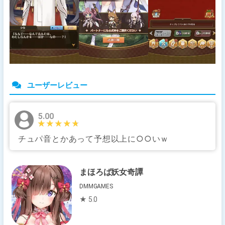
ユーザーレビュー
5.00
★★★★★
★★★★★
チュパ音とかあって予想以上に○○いｗ
まほろば妖女奇譚
DMMGAMES
★ 5.0