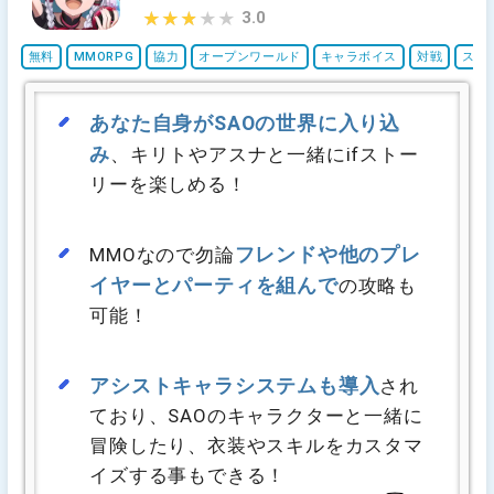
3.0
★★★★★
★★★★★
無料
MMORPG
協力
オープンワールド
キャラボイス
対戦
スタ
あなた自身がSAOの世界に入り込
み
、キリトやアスナと一緒にifストー
リーを楽しめる！
フレンドや他のプレ
MMOなので勿論
イヤーとパーティを組んで
の攻略も
可能！
アシストキャラシステムも導入
され
ており、SAOのキャラクターと一緒に
冒険したり、衣装やスキルをカスタマ
イズする事もできる！