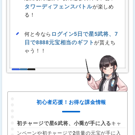
タワーディフェンスバトル
が楽しめ
る！
ログイン5日で星5武将、7
何と今なら
日で8888元宝相当のギフト
が貰えち
ゃう！！
初心者応援！お得な課金情報
初チャージで星6武将、小喬が手に入る
キャ
ンペーンや初チャージで2倍量の元宝が手に入