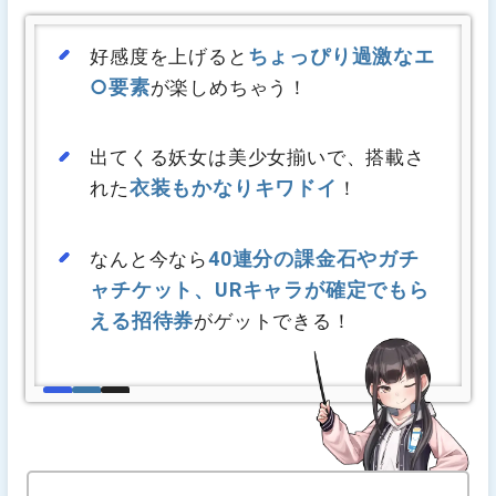
ちょっぴり過激なエ
好感度を上げると
○要素
が楽しめちゃう！
出てくる妖女は美少女揃いで、搭載さ
衣装もかなりキワドイ
れた
！
40連分の課金石やガチ
なんと今なら
ャチケット、URキャラが確定でもら
える招待券
がゲットできる！