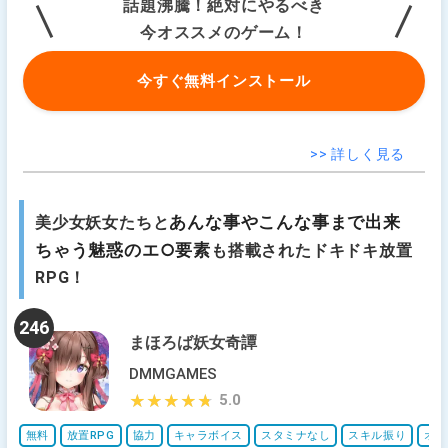
話題沸騰！絶対にやるべき
今オススメのゲーム！
今すぐ無料インストール
>> 詳しく見る
あんな事やこんな事まで出来
美少女妖女たちと
ちゃう魅惑のエ○要素
も搭載されたドキドキ放置
RPG！
246
まほろば妖女奇譚
DMMGAMES
5.0
★★★★★
★★★★★
無料
放置RPG
協力
キャラボイス
スタミナなし
スキル振り
オー