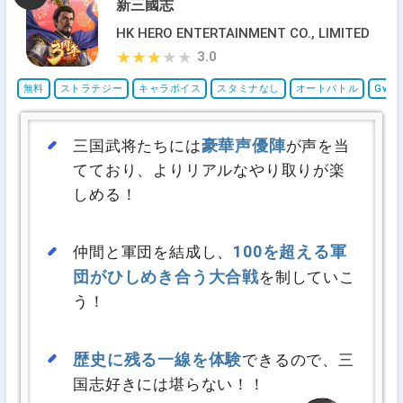
新三國志
HK HERO ENTERTAINMENT CO., LIMITED
3.0
★★★★★
★★★★★
無料
ストラテジー
キャラボイス
スタミナなし
オートバトル
GvG
豪華声優陣
三国武将たちには
が声を当
てており、よりリアルなやり取りが楽
しめる！
100を超える軍
仲間と軍団を結成し、
団がひしめき合う大合戦
を制していこ
う！
歴史に残る一線を体験
できるので、三
国志好きには堪らない！！