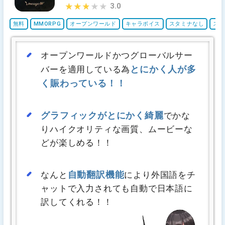
3.0
★★★★★
★★★★★
無料
MMORPG
オープンワールド
キャラボイス
スタミナなし
ステ
オープンワールドかつグローバルサー
とにかく人が多
バーを適用している為
く賑わっている！！
グラフィックがとにかく綺麗
でかな
りハイクオリティな画質、ムービーな
どが楽しめる！！
自動翻訳機能
なんと
により外国語をチ
ャットで入力されても自動で日本語に
訳してくれる！！