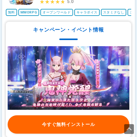
5.0
★★★★★
★★★★★
無料
MMORPG
オープンワールド
キャラボイス
スタミナなし
ジョ
キャンペーン・イベント情報
今すぐ無料インストール