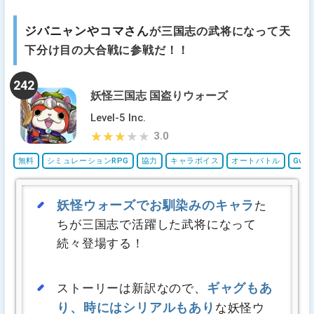
ジバニャンやコマさん
が三国志の武将になって天
下分け目の大合戦に参戦だ！！
242
妖怪三国志 国盗りウォーズ
Level-5 Inc.
3.0
★★★★★
★★★★★
無料
シミュレーションRPG
協力
キャラボイス
オートバトル
GvG
妖怪ウォーズでお馴染みのキャラ
た
ちが三国志で活躍した武将になって
続々登場する！
ギャグもあ
ストーリーは新訳なので、
り、時にはシリアルもあり
な妖怪ウ