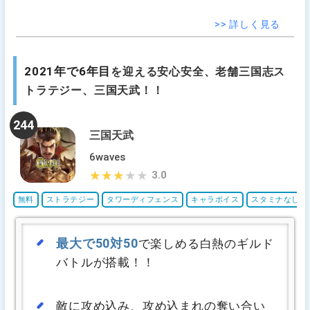
>> 詳しく見る
2021年で6年目
を迎える安心安全、老舗三国志ス
トラテジー、三国天武！！
244
三国天武
6waves
3.0
★★★★★
★★★★★
無料
ストラテジー
タワーディフェンス
キャラボイス
スタミナなし
最大で50対50
で楽しめる白熱のギルド
バトルが搭載！！
敵に攻め込み、攻め込まれの奪い合い