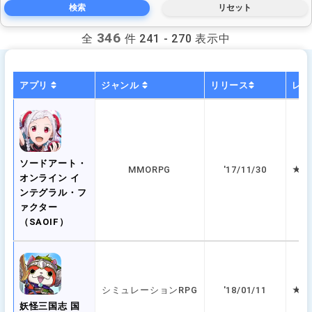
346
全
件 241 - 270 表示中
アプリ
ジャンル
リリース
レビ
ソードアート・
MMORPG
'17/11/30
★ 3
オンライン イ
ンテグラル・フ
ァクター
（SAOIF）
シミュレーションRPG
'18/01/11
★ 3
妖怪三国志 国