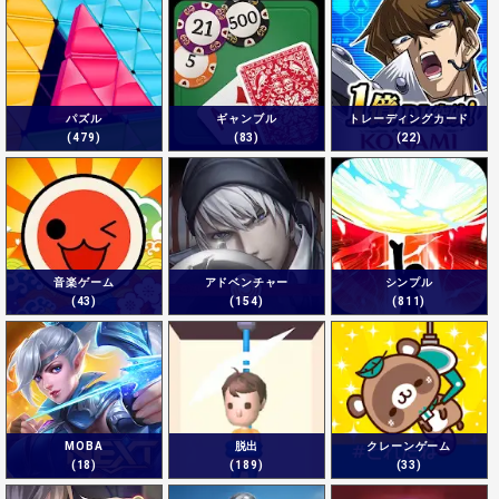
パズル
ギャンブル
トレーディングカード
(479)
(83)
(22)
音楽ゲーム
アドベンチャー
シンプル
(43)
(154)
(811)
MOBA
脱出
クレーンゲーム
(18)
(189)
(33)