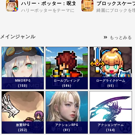
ハリー・ポッター：呪文と魔法のパズル
ブロックスケープ (
ハリーポッターをテーマにしたパズルゲームが登場！ハリ
綺麗にブロックを埋
メインジャンル
もっとみる
MMORPG
ロールプレイング
ローグライクゲーム
(150)
(586)
(65)
放置RPG
アクションRPG
アクションゲーム
(252)
(81)
(164)