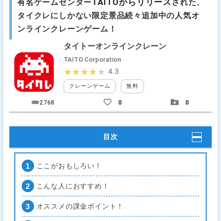
TAITOからリリース
有名ゲームセンター
された、
タイクレにしかない限定景品続々追加中の人気オ
ンラインクレーンゲーム！
タイトーオンラインクレーン
TAITO Corporation
4.3
★★★★★
★★★★★
クレーンゲーム
無料
2768
0
0
目次
ここがおもしろい！
こんな人におすすめ！
オススメの課金ポイント！