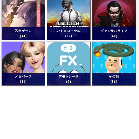
乙女ゲーム
バトルロイヤル
ヴァンサバライク
(44)
(17)
(40)
メタバース
デモトレード
その他
(11)
(9)
(86)