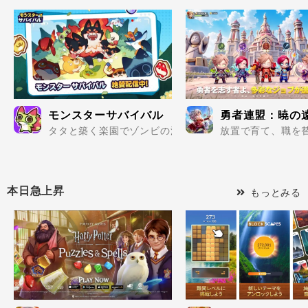
モンスターサバイバル
勇者連盟：暁の
タタと築く楽園でゾンビの波を迎え撃て..
放置で育て、職を替
本日急上昇
もっとみる