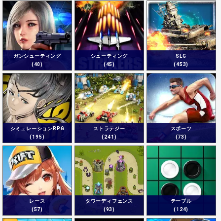
ガンシューティング
シューティング
SLG
(40)
(45)
(453)
シミュレーションRPG
ストラテジー
スポーツ
(195)
(241)
(73)
レース
タワーディフェンス
テーブル
(57)
(93)
(124)