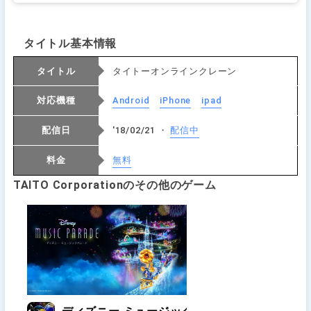
タイトル基本情報
タイトル
タイトーオンラインクレーン
対応機種
Android
iPhone
ipad
配信日
'18/02/21 ・
配信中
料金
無料
TAITO Corporationのその他のゲーム