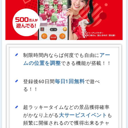
アー
制限時間内ならば何度でも自由に
ムの位置を調整
できる機能が搭載！！
毎日1回無料
登録後60日間
で遊べ
る！！
超ラッキータイムなどの景品獲得確率
大サービスイベント
がかなり上がる
も
頻繁に開催されるので獲得出来るチャ