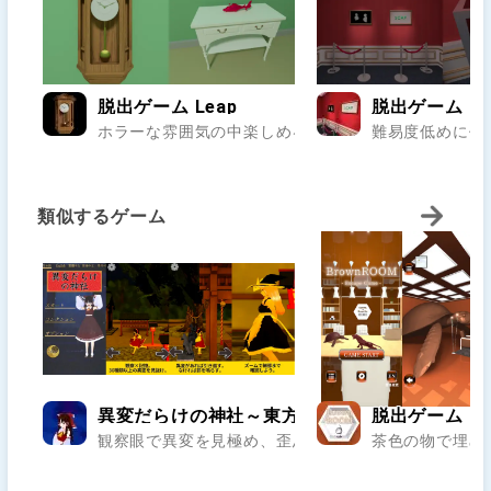
脱出ゲーム Leap
脱出ゲーム Gall
ホラーな雰囲気の中楽しめる脱出ゲーム！..
難易度低めに作
類似するゲーム
異変だらけの神社～東方二次創作で8番出口ラ
脱出ゲーム Br
観察眼で異変を見極め、歪んだ境内を抜け出せ。霊夢の
茶色の物で埋め