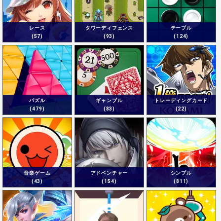
レース
タワーディフェンス
テーブル
(57)
(93)
(124)
パズル
ギャンブル
トレーディングカード
(479)
(83)
(22)
音楽ゲーム
アドベンチャー
シンプル
(43)
(154)
(811)