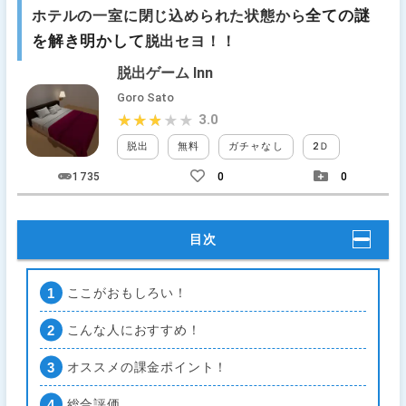
全ての謎
ホテルの一室に閉じ込められた状態から
を解き明かして
脱出セヨ！！
脱出ゲーム Inn
Goro Sato
3.0
★★★★★
★★★★★
脱出
無料
ガチャなし
2Ｄ
ホラー
1735
0
0
目次
ここがおもしろい！
こんな人におすすめ！
オススメの課金ポイント！
総合評価