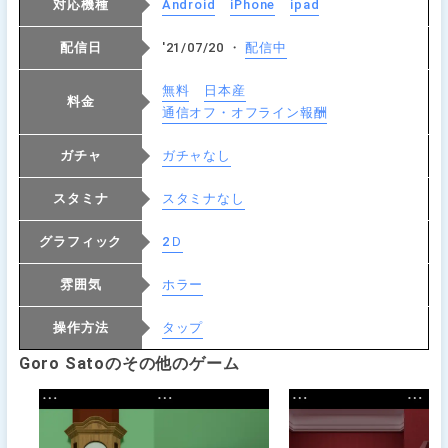
対応機種
Android
iPhone
ipad
配信日
'21/07/20 ・
配信中
無料
日本産
料金
通信オフ・オフライン報酬
ガチャ
ガチャなし
スタミナ
スタミナなし
グラフィック
2Ｄ
雰囲気
ホラー
操作方法
タップ
Goro Satoのその他のゲーム