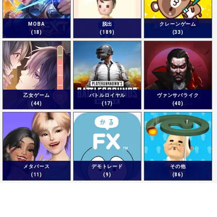
MOBA
脱出
クレーンゲーム
(18)
(189)
(33)
乙女ゲーム
バトルロイヤル
ヴァンサバライク
(44)
(17)
(40)
メタバース
デモトレード
その他
(11)
(9)
(86)