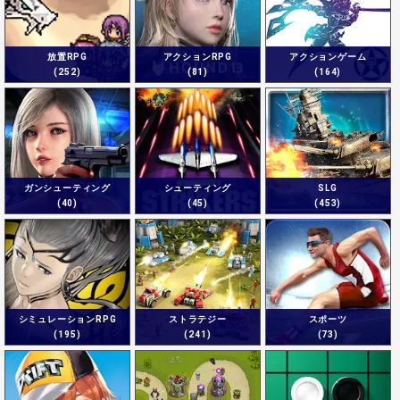
放置RPG
アクションRPG
アクションゲーム
(252)
(81)
(164)
ガンシューティング
シューティング
SLG
(40)
(45)
(453)
シミュレーションRPG
ストラテジー
スポーツ
(195)
(241)
(73)