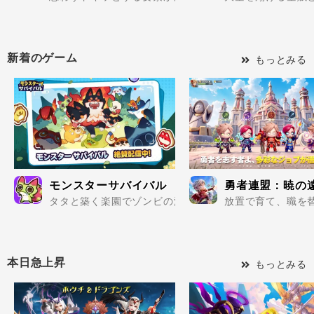
新着のゲーム
もっとみる
モンスターサバイバル
勇者連盟：暁の
タタと築く楽園でゾンビの波を迎え撃て..
放置で育て、職を替
本日急上昇
もっとみる