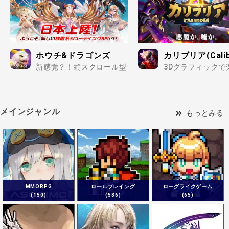
ホウチ&ドラゴンズ
カリブリア(Calibri
新感覚？！縦スクロール型シューティングの放置RPG..
3Dグラフィックで
メインジャンル
もっとみる
MMORPG
ロールプレイング
ローグライクゲーム
(150)
(586)
(65)