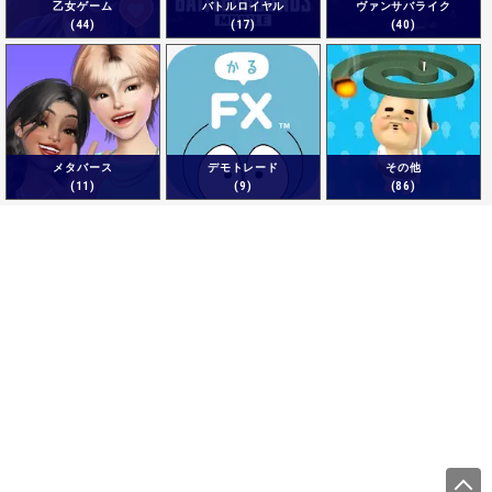
乙女ゲーム
バトルロイヤル
ヴァンサバライク
(44)
(17)
(40)
メタバース
デモトレード
その他
(11)
(9)
(86)