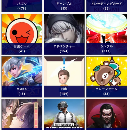
パズル
ギャンブル
トレーディングカード
(479)
(83)
(22)
音楽ゲーム
アドベンチャー
シンプル
(43)
(154)
(811)
MOBA
脱出
クレーンゲーム
(18)
(189)
(33)