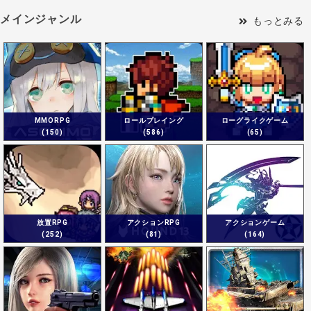
メインジャンル
もっとみる
MMORPG
ロールプレイング
ローグライクゲーム
(150)
(586)
(65)
放置RPG
アクションRPG
アクションゲーム
(252)
(81)
(164)