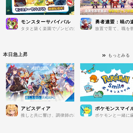
モンスターサバイバル
勇者連盟：暁の
タタと築く楽園でゾンビの波を迎え撃て..
放置で育て、職を替
本日急上昇
もっとみる
アビスディア
ポケモンスマイ
推しと共に響け、調律師の和音。アクションが紡ぐ、絆と
ポケモンと一緒に