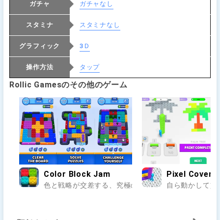
ガチャ
ガチャなし
スタミナ
スタミナなし
グラフィック
3Ｄ
操作方法
タップ
Rollic Gamesのその他のゲーム
Color Block Jam
Pixel Cover
色と戦略が交差する、究極のブロックパズル体験..
自ら動かして塗