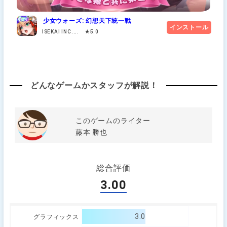
少女ウォーズ: 幻想天下統一戦
インストール
ISEKAI INC.... ★5.0
どんなゲームかスタッフが解説！
このゲームのライター
藤本 勝也
総合評価
3.00
3.0
グラフィックス