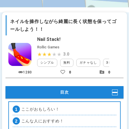
ネイルを操作しながら綺麗に長く状態を保ってゴ
ールしよう！！
Nail Stack!
Rollic Games
3.0
★★★★★
★★★★★
シンプル
無料
ガチャなし
3Ｄ
タッ
1280
0
0
目次
ここがおもしろい！
こんな人におすすめ！