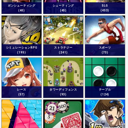
ガンシューティング
シューティング
SLG
(40)
(45)
(453)
シミュレーションRPG
ストラテジー
スポーツ
(195)
(241)
(73)
レース
タワーディフェンス
テーブル
(57)
(93)
(124)