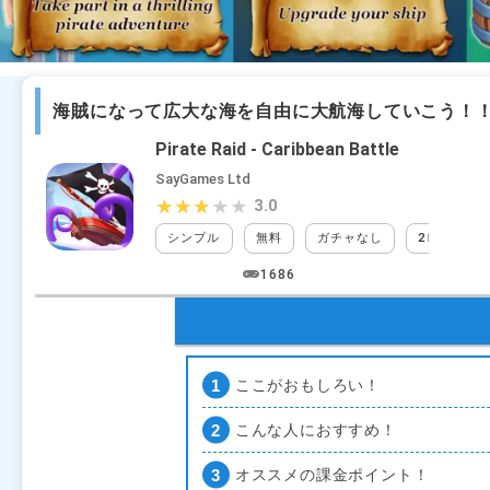
海賊になって広大な海を自由に大航海していこう！
Pirate Raid - Caribbean Battle
SayGames Ltd
3.0
★★★★★
★★★★★
シンプル
無料
ガチャなし
2Ｄ
海
1686
ここがおもしろい！
こんな人におすすめ！
オススメの課金ポイント！