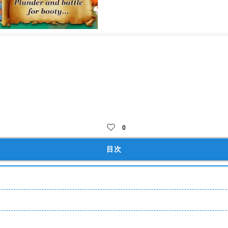
！
洋
タップ
縦画面
通信オフ・オフライン報酬
スタミナなし
0
目次