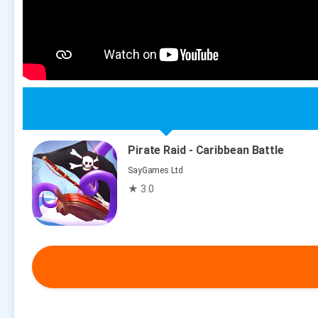
Pirate Raid - Caribbean Battle
SayGames Ltd
★ 3.0