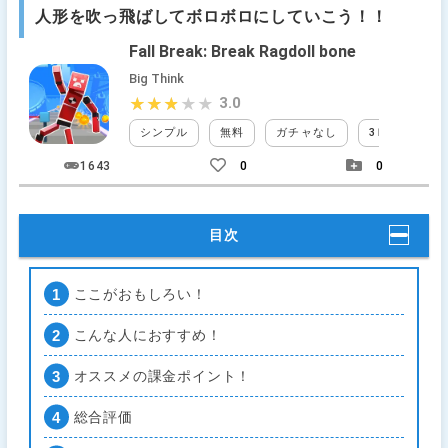
人形を吹っ飛ばしてボロボロにしていこう！！
Fall Break: Break Ragdoll bone
Big Think
3.0
★★★★★
★★★★★
シンプル
無料
ガチャなし
3Ｄ
タッ
1643
0
0
目次
ここがおもしろい！
こんな人におすすめ！
オススメの課金ポイント！
総合評価