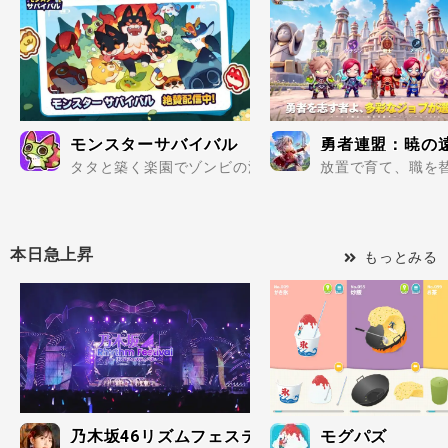
モンスターサバイバル
勇者連盟：暁の
タタと築く楽園でゾンビの波を迎え撃て..
放置で育て、職を替
本日急上昇
もっとみる
乃木坂46リズムフェスティバル
モグパズ