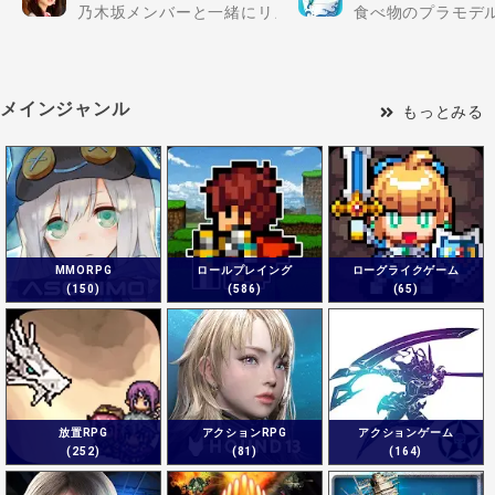
乃木坂メンバーと一緒にリズムゲームにチャレンジして様
食べ物のプラモデ
メインジャンル
もっとみる
MMORPG
ロールプレイング
ローグライクゲーム
(150)
(586)
(65)
放置RPG
アクションRPG
アクションゲーム
(252)
(81)
(164)