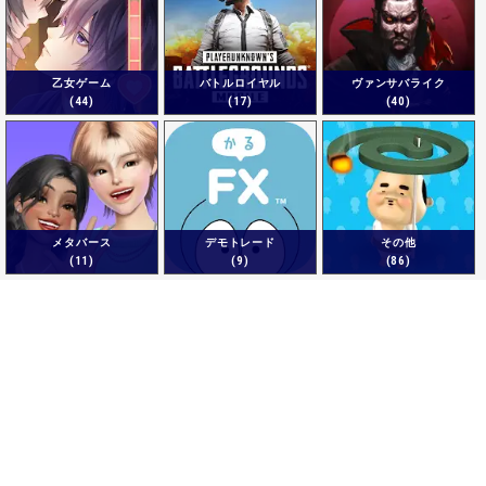
乙女ゲーム
バトルロイヤル
ヴァンサバライク
(44)
(17)
(40)
メタバース
デモトレード
その他
(11)
(9)
(86)