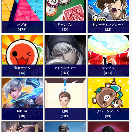
パズル
ギャンブル
トレーディングカード
(479)
(83)
(22)
音楽ゲーム
アドベンチャー
シンプル
(43)
(154)
(811)
MOBA
脱出
クレーンゲーム
(18)
(189)
(33)