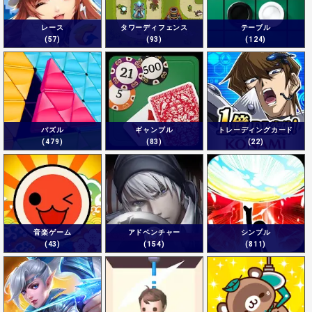
レース
タワーディフェンス
テーブル
(57)
(93)
(124)
パズル
ギャンブル
トレーディングカード
(479)
(83)
(22)
音楽ゲーム
アドベンチャー
シンプル
(43)
(154)
(811)