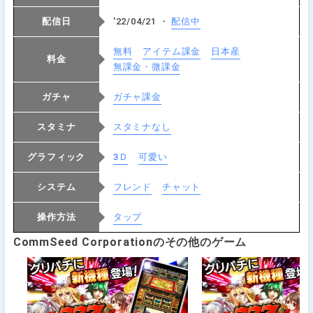
配信日
'22/04/21 ・
配信中
無料
アイテム課金
日本産
料金
無課金・微課金
ガチャ
ガチャ課金
スタミナ
スタミナなし
グラフィック
3Ｄ
可愛い
システム
フレンド
チャット
操作方法
タップ
CommSeed Corporationのその他のゲーム