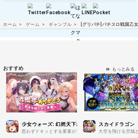
ホーム
ゲーム
ギャンブル
[グリパチ]パチスロ戦国乙女 
おすすめ
もっとみる
少女ウォーズ: 幻想天下統一戦
スカイドラゴン
思わずドキッとする要素が満載の美少女だらけで楽しめる
大空を翔ける空賊と