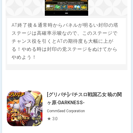
AT終了後＆通常時からパネルが明るい封印の塔
ステージは高確率示唆なので、このステージで
チャンス役を引くとATの期待度も大幅に上が
る！やめる時は封印の党ステージをぬけてから
やめよう！
[グリパチ]パチスロ戦国乙女 暁の関
ヶ原-DARKNESS-
CommSeed Corporation
★ 3.0