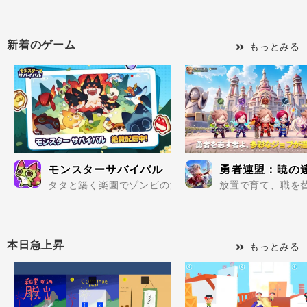
新着のゲーム
もっとみる
モンスターサバイバル
勇者連盟：暁の
タタと築く楽園でゾンビの波を迎え撃て..
放置で育て、職を替
本日急上昇
もっとみる