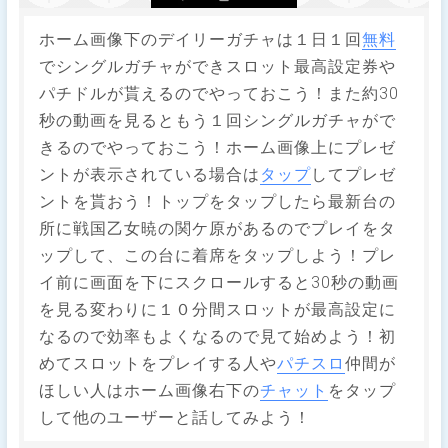
ホーム画像下のデイリーガチャは１日１回
無料
でシングルガチャができスロット最高設定券や
パチドルが貰えるのでやっておこう！また約30
秒の動画を見るともう１回シングルガチャがで
きるのでやっておこう！ホーム画像上にプレゼ
ントが表示されている場合は
タップ
してプレゼ
ントを貰おう！トップをタップしたら最新台の
所に戦国乙女暁の関ケ原があるのでプレイをタ
ップして、この台に着席をタップしよう！プレ
イ前に画面を下にスクロールすると30秒の動画
を見る変わりに１０分間スロットが最高設定に
なるので効率もよくなるので見て始めよう！初
めてスロットをプレイする人や
パチスロ
仲間が
ほしい人はホーム画像右下の
チャット
をタップ
して他のユーザーと話してみよう！