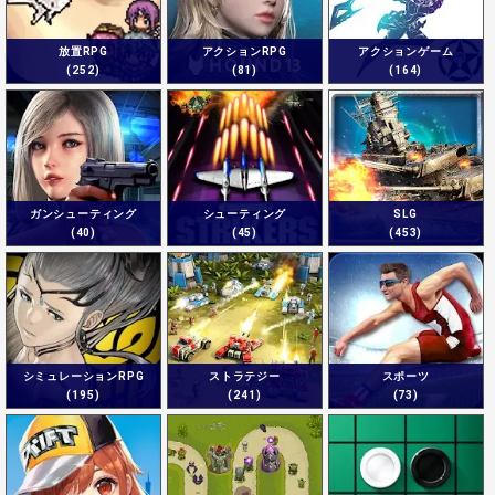
放置RPG
アクションRPG
アクションゲーム
(252)
(81)
(164)
ガンシューティング
シューティング
SLG
(40)
(45)
(453)
シミュレーションRPG
ストラテジー
スポーツ
(195)
(241)
(73)