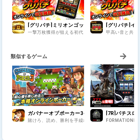
[グリパチ]ミリオンゴッド
[グリパチ]イミソ
一撃万枚獲得が狙える初代ミリオンゴッドがグリパチに
甲高い音と共にラ
類似するゲーム
ガバナーオブポーカー3-テキサスホールデム・
[7R]パチス
賭けろ、読め、勝利を手繰れ――ポーカー、スロット、
FORMATI