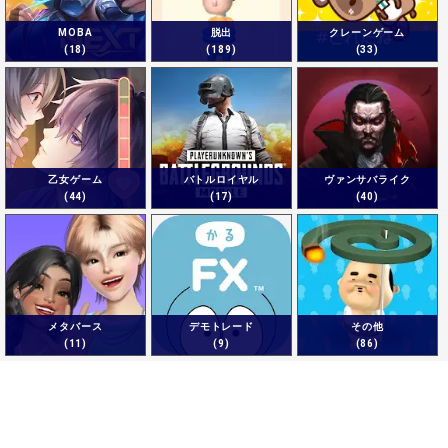
MOBA
脱出
クレーンゲーム
(18)
(189)
(33)
乙女ゲーム
バトルロイヤル
ヴァンサバライク
(44)
(17)
(40)
メタバース
デモトレード
その他
(11)
(9)
(86)