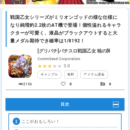
戦国乙女シリーズがミリオンゴッドの様な仕様に
なり純増約2.2枚のAT機で登場！個性溢れるキャラ
クターが可愛く、液晶がブラックアウトすると大
量メダル期待でき確率は1/8192！
[グリパチ]パチスロ戦国乙女 暁の関ヶ原-DARK
CommSeed Corporation
3.0
★★★★★
★★★★★
ギャンブル
無料
アイテム課金
ガチャ課
2156
0
0
目次
ここがおもしろい！