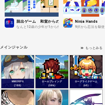
脱出ゲーム 和室からの脱出
Ninja Hands
なんと12歳の少年が1から作った初心者向けの脱出ゲーム
9択から忍法を駆使
メインジャンル
もっとみる
MMORPG
ロールプレイング
ローグライクゲーム
(150)
(586)
(65)