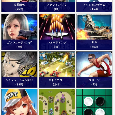
放置RPG
アクションRPG
アクションゲーム
(252)
(81)
(164)
ガンシューティング
シューティング
SLG
(40)
(45)
(453)
シミュレーションRPG
ストラテジー
スポーツ
(195)
(241)
(73)