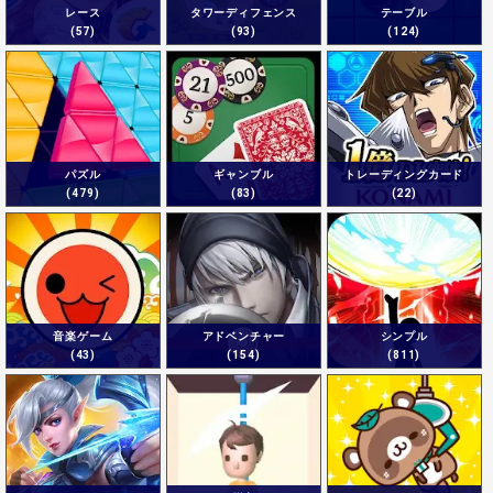
レース
タワーディフェンス
テーブル
(57)
(93)
(124)
パズル
ギャンブル
トレーディングカード
(479)
(83)
(22)
音楽ゲーム
アドベンチャー
シンプル
(43)
(154)
(811)