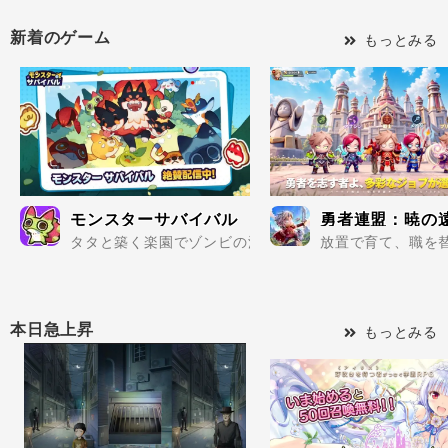
新着のゲーム
もっとみる
モンスターサバイバル
勇者連盟：暁の
タタと築く楽園でゾンビの波を迎え撃て..
放置で育て、職を替
本日急上昇
もっとみる