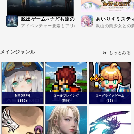
脱出ゲーム~子ども達の路地裏から脱出~
あいりすミステ
アドベンチャー要素もアリの新感覚脱出ゲーム！..
沢山の美少女との夢
メインジャンル
もっとみる
MMORPG
ロールプレイング
ローグライクゲーム
(150)
(586)
(65)