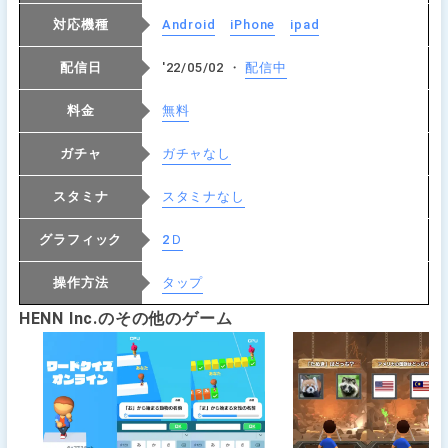
対応機種
Android
iPhone
ipad
配信日
'22/05/02 ・
配信中
料金
無料
ガチャ
ガチャなし
スタミナ
スタミナなし
グラフィック
2Ｄ
操作方法
タップ
HENN Inc.のその他のゲーム