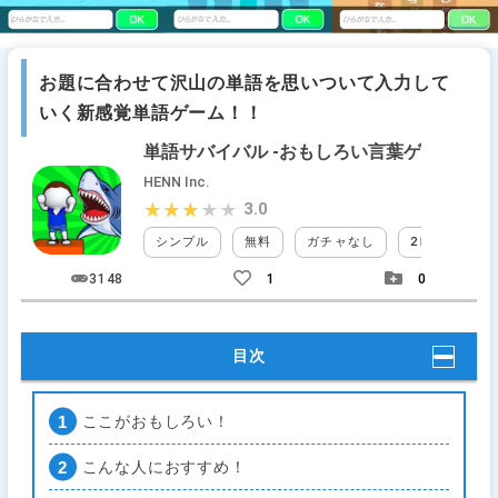
お題に合わせて沢山の単語を思いついて入力して
いく新感覚単語ゲーム！！
単語サバイバル -おもしろい言葉ゲーム-
HENN Inc.
3.0
★★★★★
★★★★★
シンプル
無料
ガチャなし
2Ｄ
タッ
3148
1
0
目次
ここがおもしろい！
こんな人におすすめ！