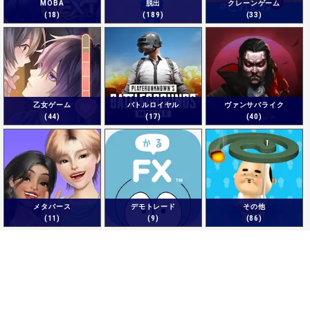
MOBA
脱出
クレーンゲーム
(18)
(189)
(33)
乙女ゲーム
バトルロイヤル
ヴァンサバライク
(44)
(17)
(40)
メタバース
デモトレード
その他
(11)
(9)
(86)