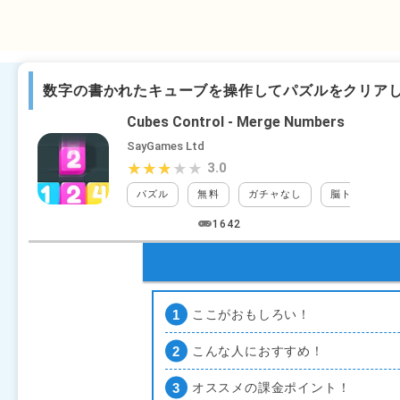
数字の書かれたキューブを操作してパズルをクリア
Cubes Control - Merge Numbers
SayGames Ltd
3.0
★★★★★
★★★★★
パズル
無料
ガチャなし
脳トレ
1642
ここがおもしろい！
こんな人におすすめ！
オススメの課金ポイント！