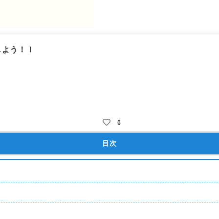
しよう！！
2Ｄ
タップ
縦画面
通信オフ・オフライン報酬
スタミナなし
0
目次