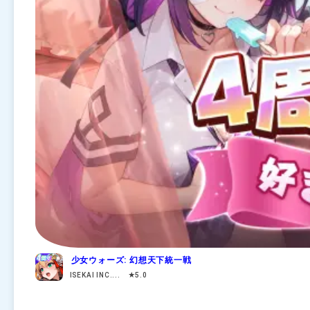
少女ウォーズ: 幻想天下統一戦
ISEKAI INC.... ★5.0