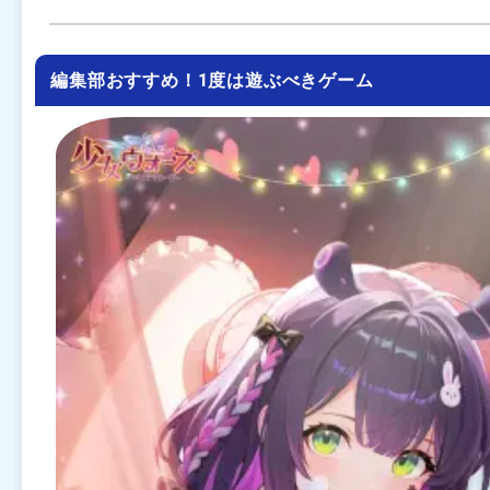
編集部おすすめ！1度は遊ぶべきゲーム