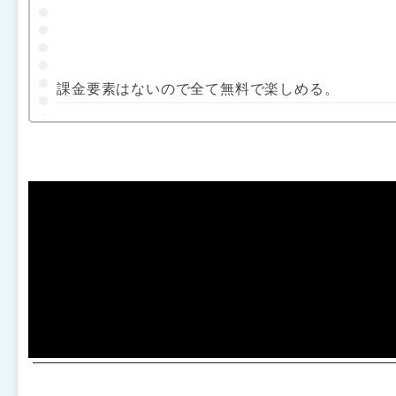
課金要素はないので全て無料で楽しめる。