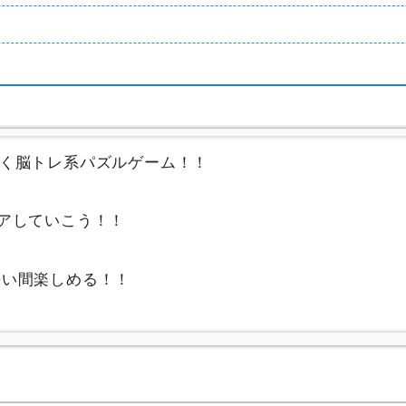
く脳トレ系パズルゲーム！！
アしていこう！！
長い間楽しめる！！