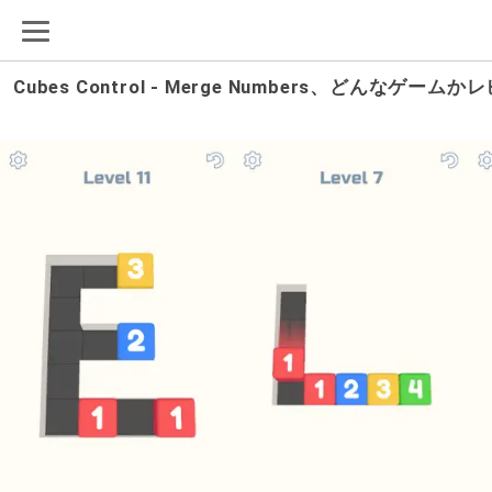
Cubes Control - Merge Numbers、どん