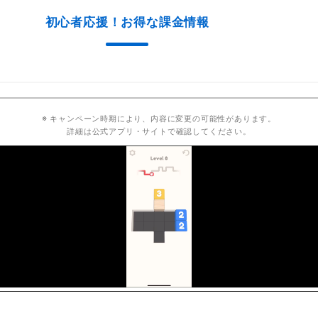
初心者応援！お得な課金情報
※ キャンペーン時期により、内容に変更の可能性があります。
詳細は公式アプリ・サイトで確認してください。