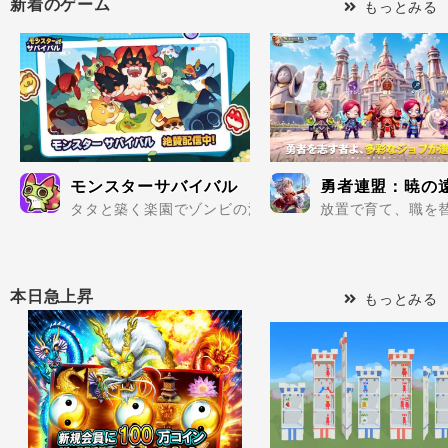
新着のゲーム
もっとみる
モンスターサバイバル
勇者連盟：暁の
タタと築く楽園でゾンビの波を迎え撃て..
放置で育て、職を替
本日急上昇
もっとみる