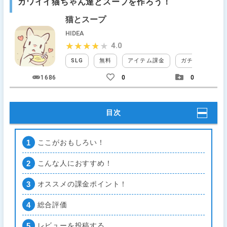
カワイイ猫ちゃん達とスープを作ろう！
猫とスープ
HIDEA
4.0
★★★★★
★★★★★
SLG
無料
アイテム課金
ガチャなし
1686
0
0
目次
ここがおもしろい！
こんな人におすすめ！
オススメの課金ポイント！
総合評価
レビューを投稿する