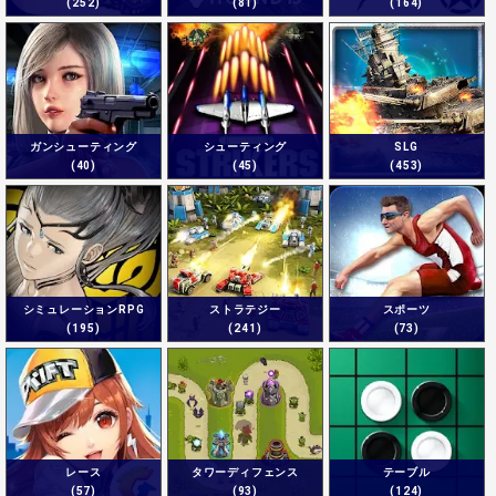
(252)
(81)
(164)
ガンシューティング
シューティング
SLG
(40)
(45)
(453)
シミュレーションRPG
ストラテジー
スポーツ
(195)
(241)
(73)
レース
タワーディフェンス
テーブル
(57)
(93)
(124)