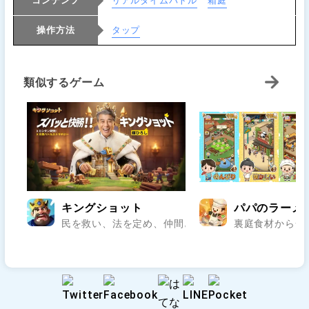
コンテンツ
リアルタイムバトル
箱庭
操作方法
タップ
類似するゲーム
キングショット
パパのラーメ
民を救い、法を定め、仲間と乱世の王座を狙え..
裏庭食材から一