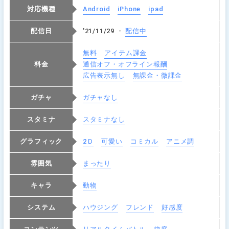
対応機種
Android
iPhone
ipad
配信日
'21/11/29 ・
配信中
無料
アイテム課金
料金
通信オフ・オフライン報酬
広告表示無し
無課金・微課金
ガチャ
ガチャなし
スタミナ
スタミナなし
グラフィック
2Ｄ
可愛い
コミカル
アニメ調
雰囲気
まったり
キャラ
動物
システム
ハウジング
フレンド
好感度