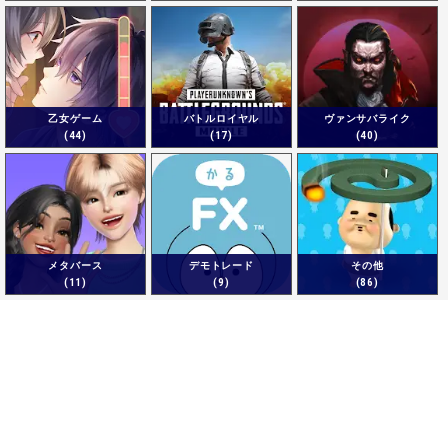
乙女ゲーム
バトルロイヤル
ヴァンサバライク
(44)
(17)
(40)
メタバース
デモトレード
その他
(11)
(9)
(86)