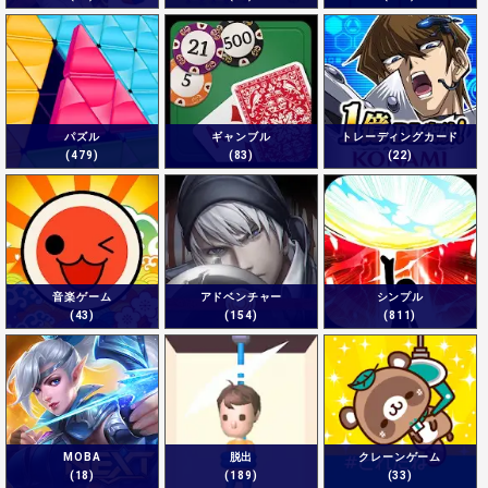
パズル
ギャンブル
トレーディングカード
(479)
(83)
(22)
音楽ゲーム
アドベンチャー
シンプル
(43)
(154)
(811)
MOBA
脱出
クレーンゲーム
(18)
(189)
(33)