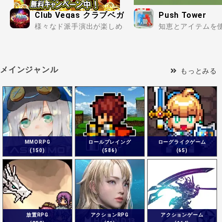
Club Vegas クラブベガス
Push Tower
様々なド派手演出が楽しめるスロットゲームが沢山実装さ
知恵とアイテムを使
メインジャンル
もっとみる
MMORPG
ロールプレイング
ローグライクゲーム
(150)
(586)
(65)
放置RPG
アクションRPG
アクションゲーム