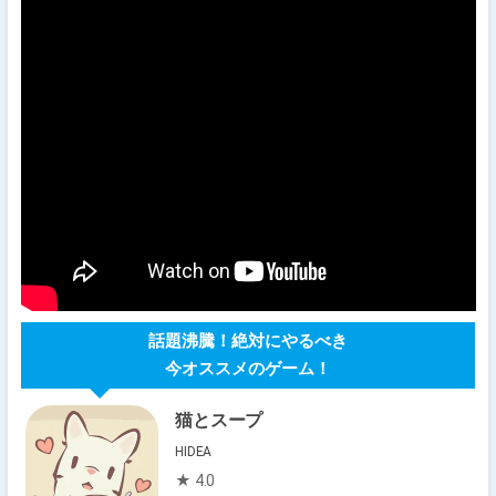
話題沸騰！絶対にやるべき
今オススメのゲーム！
猫とスープ
HIDEA
★ 4.0