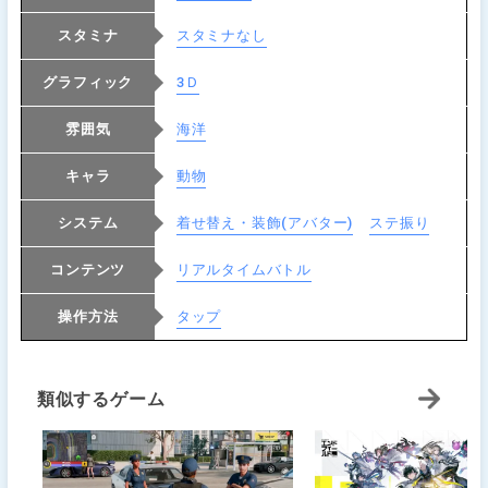
スタミナ
スタミナなし
グラフィック
3Ｄ
雰囲気
海洋
キャラ
動物
システム
着せ替え・装飾(アバター)
ステ振り
コンテンツ
リアルタイムバトル
操作方法
タップ
類似するゲーム