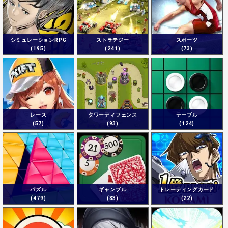
シミュレーションRPG
ストラテジー
スポーツ
(195)
(241)
(73)
レース
タワーディフェンス
テーブル
(57)
(93)
(124)
パズル
ギャンブル
トレーディングカード
(479)
(83)
(22)