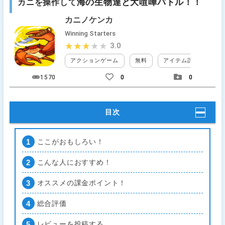
海の生物達と大喧嘩バトル！！
カニを操作して
カニノケンカ
Winning Starters
3.0
★★★★★
★★★★★
アクションゲーム
無料
アイテム課金
ガ
1570
0
0
目次
ここがおもしろい！
こんな人におすすめ！
オススメの課金ポイント！
総合評価
レビューを投稿する