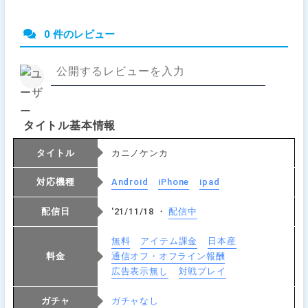
0 件のレビュー
タイトル基本情報
タイトル
カニノケンカ
対応機種
Android
iPhone
ipad
配信日
'21/11/18 ・
配信中
無料
アイテム課金
日本産
料金
通信オフ・オフライン報酬
広告表示無し
対戦プレイ
ガチャ
ガチャなし