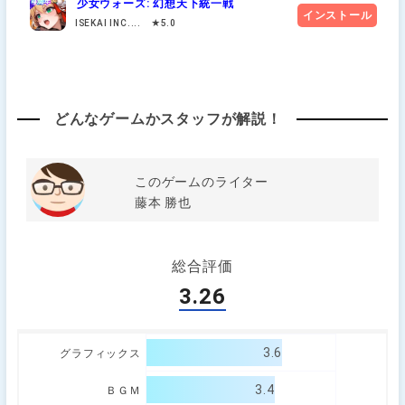
少女ウォーズ: 幻想天下統一戦
インストール
ISEKAI INC.... ★5.0
どんなゲームかスタッフが解説！
このゲームのライター
藤本 勝也
総合評価
3.26
3.6
グラフィックス
3.4
ＢＧＭ