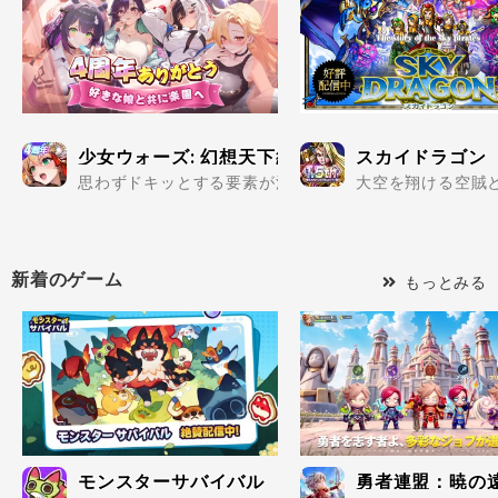
少女ウォーズ: 幻想天下統一戦
スカイドラゴン
思わずドキッとする要素が満載の美少女だらけで楽しめる
大空を翔ける空賊と
新着のゲーム
もっとみる
モンスターサバイバル
勇者連盟：暁の