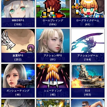
MMORPG
ロールプレイング
ローグライクゲーム
(150)
(586)
(65)
放置RPG
アクションRPG
アクションゲーム
(252)
(81)
(164)
ガンシューティング
シューティング
SLG
(40)
(45)
(453)