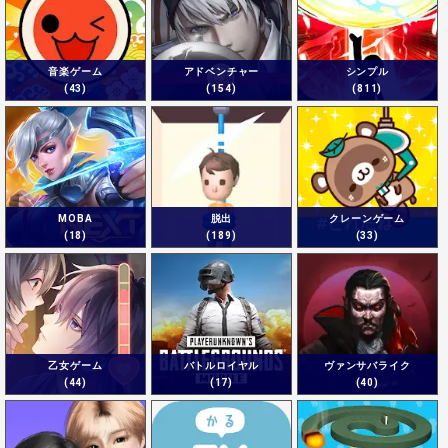
音楽ゲーム
アドベンチャー
シンプル
(43)
(154)
(811)
MOBA
脱出
クレーンゲーム
(18)
(189)
(33)
乙女ゲーム
バトルロイヤル
ヴァンサバライク
(44)
(17)
(40)