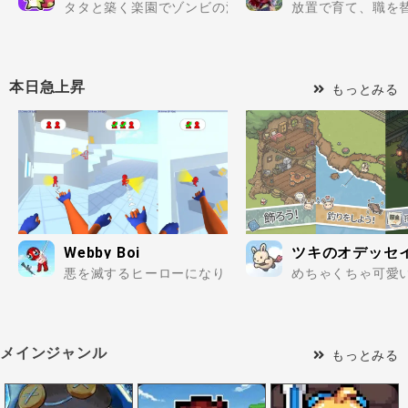
タタと築く楽園でゾンビの波を迎え撃て..
放置で育て、職を替
本日急上昇
もっとみる
Webby Boi
ツキのオデッセ
悪を滅するヒーローになりきり、ロープアクションを楽し
めちゃくちゃ可愛
メインジャンル
もっとみる