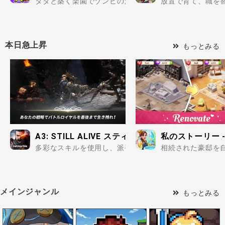
タタと築く楽園でゾンビの波を迎え撃て..
放置で育て、職を替
本日急上昇
もっとみる
A3: STILL ALIVE スティルアライブ
私のストーリー 
多彩なスキルを使用し、派手なアクションで敵を倒した時
相続された豪邸を
メインジャンル
もっとみる