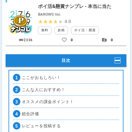
ポイ活&懸賞ナンプレ - 本当に当たります。
BAROWS Inc.
4.0
★★★★★
★★★★★
無料
妖精
ポイ活・懸賞
2336
0
0
目次
ここがおもしろい！
こんな人におすすめ！
オススメの課金ポイント！
総合評価
レビューを投稿する