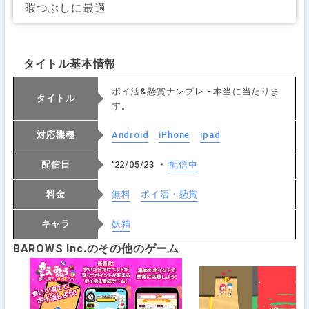
暇つぶしに最適
タイトル基本情報
ポイ活&懸賞ナンプレ - 本当に当たりま
タイトル
す。
対応機種
Android
iPhone
ipad
配信日
'22/05/23 ・
配信中
料金
無料
ポイ活・懸賞
キャラ
妖精
BAROWS Inc.のその他のゲーム