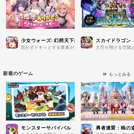
少女ウォーズ: 幻想天下統一戦
スカイドラゴン
思わずドキッとする要素が満載の美少女だらけで楽しめる
大空を翔ける空賊と
新着のゲーム
もっとみる
モンスターサバイバル
勇者連盟：暁の