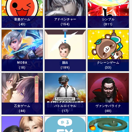
音楽ゲーム
アドベンチャー
シンプル
(43)
(154)
(811)
MOBA
脱出
クレーンゲーム
(18)
(189)
(33)
乙女ゲーム
バトルロイヤル
ヴァンサバライク
(44)
(17)
(40)