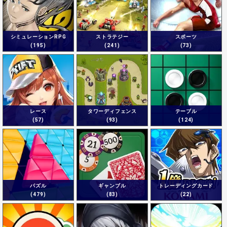
シミュレーションRPG
ストラテジー
スポーツ
(195)
(241)
(73)
レース
タワーディフェンス
テーブル
(57)
(93)
(124)
パズル
ギャンブル
トレーディングカード
(479)
(83)
(22)