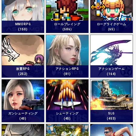
MMORPG
ロールプレイング
ローグライクゲーム
(150)
(586)
(65)
放置RPG
アクションRPG
アクションゲーム
(252)
(81)
(164)
ガンシューティング
シューティング
SLG
(40)
(45)
(453)