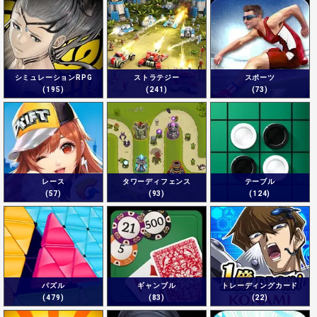
シミュレーションRPG
ストラテジー
スポーツ
(195)
(241)
(73)
レース
タワーディフェンス
テーブル
(57)
(93)
(124)
パズル
ギャンブル
トレーディングカード
(479)
(83)
(22)