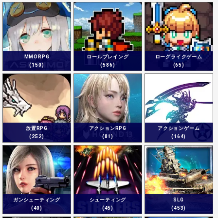
MMORPG
ロールプレイング
ローグライクゲーム
(150)
(586)
(65)
放置RPG
アクションRPG
アクションゲーム
(252)
(81)
(164)
ガンシューティング
シューティング
SLG
(40)
(45)
(453)