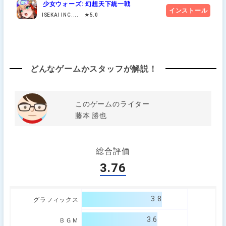
少女ウォーズ: 幻想天下統一戦
インストール
ISEKAI INC.... ★5.0
どんなゲームかスタッフが解説！
このゲームのライター
藤本 勝也
総合評価
3.76
3.8
グラフィックス
3.6
ＢＧＭ