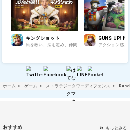
キングショット
GUNS UP! Mo
民を救い、法を定め、仲間と乱世の王座を狙え..
アクション感満
ホーム
ゲーム
ストラテジー
タワーディフェンス
Ran
おすすめ
もっとみる