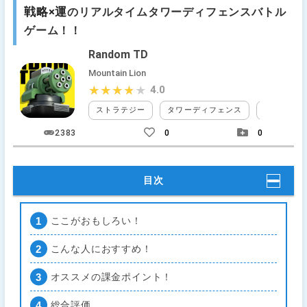
戦略×運
のリアルタイムタワーディフェンスバトル
ゲーム！！
Random TD
Mountain Lion
4.0
★★★★★
★★★★★
ストラテジー
タワーディフェンス
無料
2383
0
0
目次
ここがおもしろい！
こんな人におすすめ！
オススメの課金ポイント！
総合評価