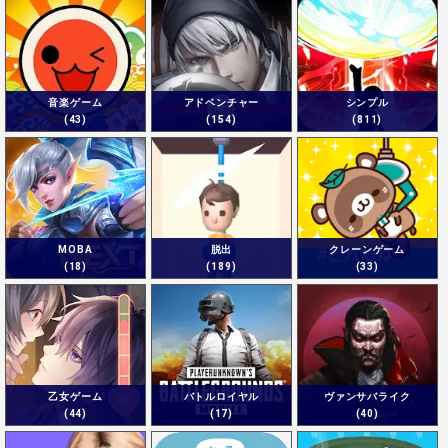
音楽ゲーム
アドベンチャー
シンプル
(43)
(154)
(811)
MOBA
脱出
クレーンゲーム
(18)
(189)
(33)
乙女ゲーム
バトルロイヤル
ヴァンサバライク
(44)
(17)
(40)