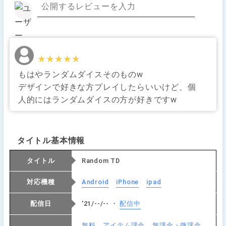
★★★★★
★★★★★
もはやランダムダイスそのものw
デザインで好きな方プレイしたらいいけど、個
人的にはランダムダイスの方が好きですw
タイトル基本情報
タイトル
Random TD
対応機種
Android
iPhone
ipad
配信日
'21/--/-- ・
配信中
無料
アイテム課金
無課金・微課金