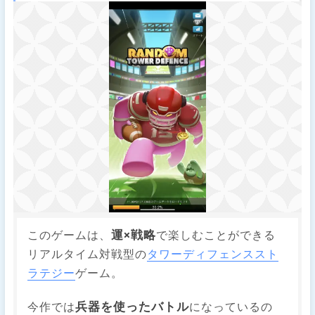
運×戦略
このゲームは、
で楽しむことができる
リアルタイム対戦型の
タワーディフェンス
スト
ラテジー
ゲーム。
兵器を使ったバトル
今作では
になっているの