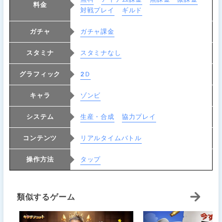
料金
対戦プレイ
ギルド
ガチャ
ガチャ課金
スタミナ
スタミナなし
グラフィック
2Ｄ
キャラ
ゾンビ
システム
生産・合成
協力プレイ
コンテンツ
リアルタイムバトル
操作方法
タップ
類似するゲーム