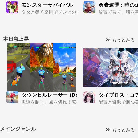
モンスターサバイバル
勇者連盟：暁の
タタと築く楽園でゾンビの波を迎え撃て..
放置で育て、職を替
本日急上昇
もっとみる
ダウンヒルレーサー (Downhill Racer)
ダイブロス・コ
坂道を制し、風を切れ！究極のダウンヒルレースがここに
配置と資源で勝つ美
メインジャンル
もっとみる