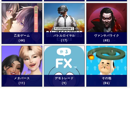
乙女ゲーム
バトルロイヤル
ヴァンサバライク
(44)
(17)
(40)
メタバース
デモトレード
その他
(11)
(9)
(86)