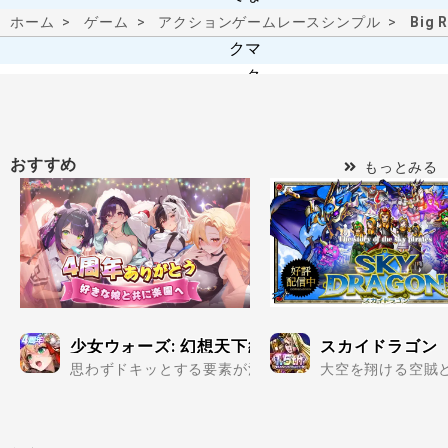
ホーム
ゲーム
アクションゲーム
レース
シンプル
Big
おすすめ
もっとみる
少女ウォーズ: 幻想天下統一戦
スカイドラゴン
思わずドキッとする要素が満載の美少女だらけで楽しめる
大空を翔ける空賊と