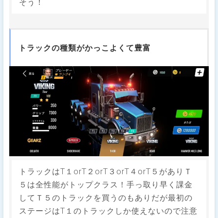
そう！
トラックの種類がかっこよくて豊富
トラックはT１orT２orT３orT４orT５がありＴ
５は全性能がトップクラス！手っ取り早く課金
してＴ５のトラックを買うのもありだが最初の
ステージはT１のトラックしか使えないので注意