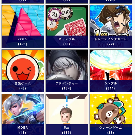
パズル
ギャンブル
トレーディングカード
(479)
(83)
(22)
音楽ゲーム
アドベンチャー
シンプル
(43)
(154)
(811)
MOBA
脱出
クレーンゲーム
(18)
(189)
(33)