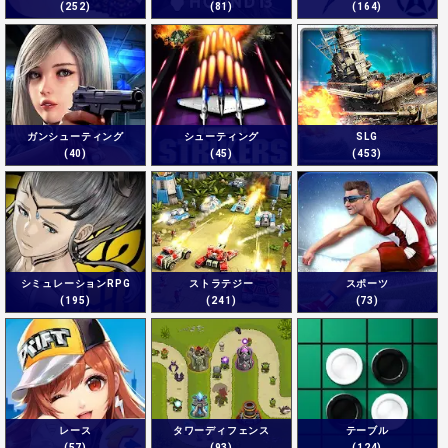
(252)
(81)
(164)
ガンシューティング
シューティング
SLG
(40)
(45)
(453)
シミュレーションRPG
ストラテジー
スポーツ
(195)
(241)
(73)
レース
タワーディフェンス
テーブル
(57)
(93)
(124)