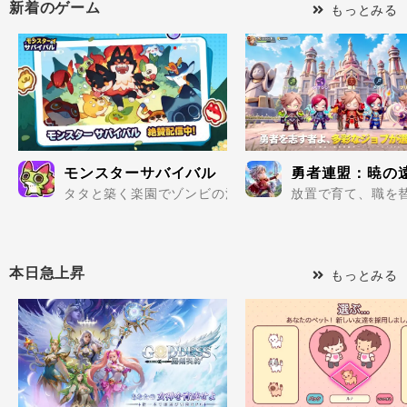
新着のゲーム
もっとみる
モンスターサバイバル
勇者連盟：暁の
タタと築く楽園でゾンビの波を迎え撃て..
放置で育て、職を替
本日急上昇
もっとみる