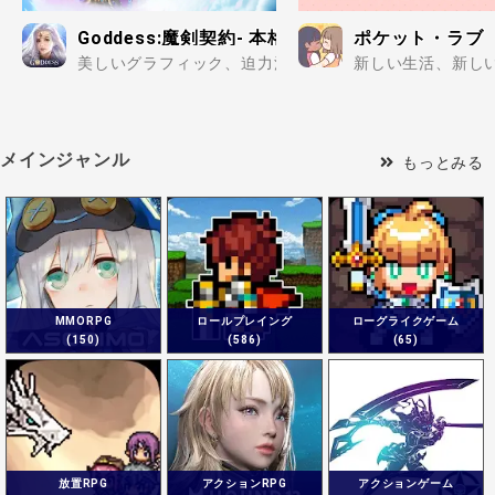
Goddess:魔剣契約- 本格女神育成RPG
ポケット・ラブ
美しいグラフィック、迫力満点のアクションバトルが楽しめ
新しい生活、新し
メインジャンル
もっとみる
MMORPG
ロールプレイング
ローグライクゲーム
(150)
(586)
(65)
放置RPG
アクションRPG
アクションゲーム