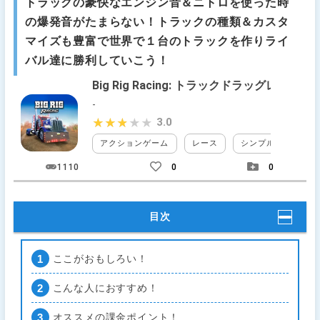
トラックの豪快なエンジン音＆ニトロを使った時
の爆発音がたまらない！トラックの種類＆カスタ
マイズも豊富で世界で１台のトラックを作りライ
バル達に勝利していこう！
Big Rig Racing: トラックドラッグレース
-
3.0
★★★★★
★★★★★
アクションゲーム
レース
シンプル
無料
1110
0
0
目次
ここがおもしろい！
こんな人におすすめ！
オススメの課金ポイント！