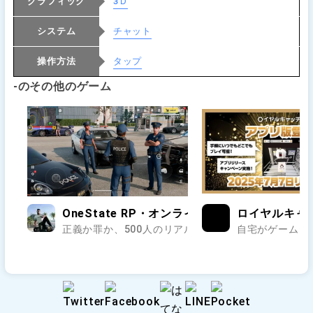
グラフィック
3Ｄ
システム
チャット
操作方法
タップ
-のその他のゲーム
OneState RP・オンラインのオープンワールド
ロイヤルキャ
正義か罪か、500人のリアルが交差する街で第二の人生
自宅がゲームセ