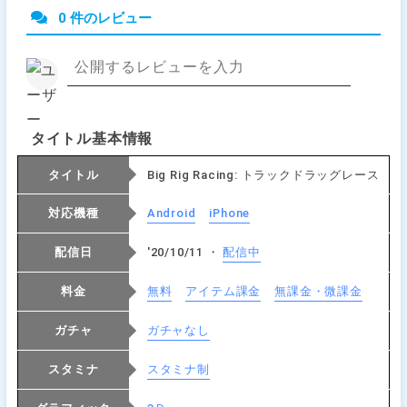
0 件のレビュー
タイトル基本情報
タイトル
Big Rig Racing: トラックドラッグレース
対応機種
Android
iPhone
配信日
'20/10/11 ・
配信中
料金
無料
アイテム課金
無課金・微課金
ガチャ
ガチャなし
スタミナ
スタミナ制