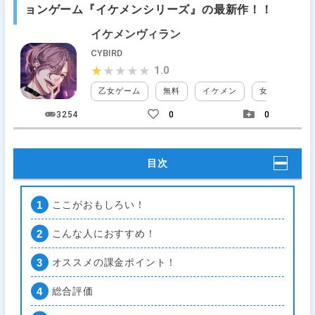
ョンゲーム『イケメンシリーズ』の最新作！！
イケメンヴィラン
CYBIRD
1.0
★★★★★
★★★★★
乙女ゲーム
無料
イケメン
女性向け
3254
0
0
目次
ここがおもしろい！
こんな人におすすめ！
オススメの課金ポイント！
総合評価