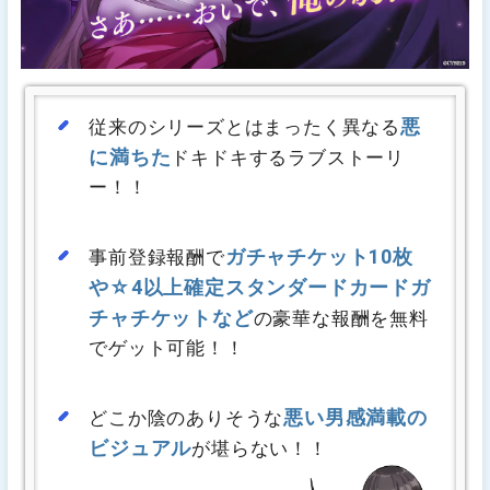
悪
従来のシリーズとはまったく異なる
に満ちた
ドキドキするラブストーリ
ー！！
ガチャチケット10枚
事前登録報酬で
や☆4以上確定スタンダードカードガ
チャチケットなど
の豪華な報酬を無料
でゲット可能！！
悪い男感満載の
どこか陰のありそうな
ビジュアル
が堪らない！！