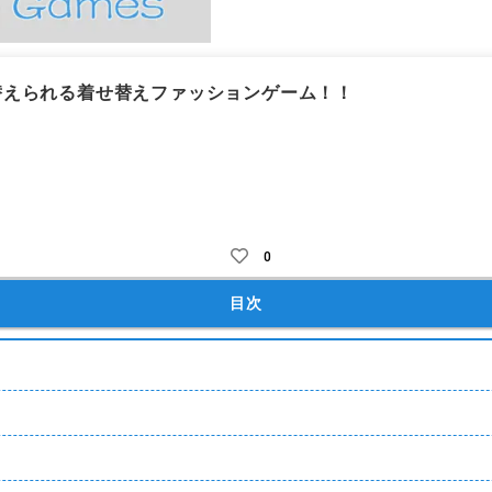
替えられる着せ替えファッションゲーム！！
リエイト
着せ替え・装飾(アバター)
ハウジング
2Ｄ
可愛い
0
目次