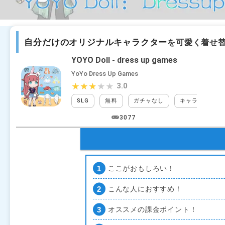
自分だけのオリジナルキャラクター
を可愛く着せ
YOYO Doll - dress up games
YoYo Dress Up Games
3.0
★★★★★
★★★★★
SLG
無料
ガチャなし
キャラクターク
3077
ここがおもしろい！
こんな人におすすめ！
オススメの課金ポイント！