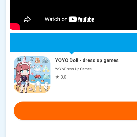
YOYO Doll - dress up games
YoYo Dress Up Games
★ 3.0