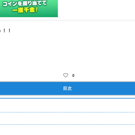
う！！
スターになろう！
アバターガチャ
着せ替え・装飾(アバター)
フレンド
2Ｄ
0
目次