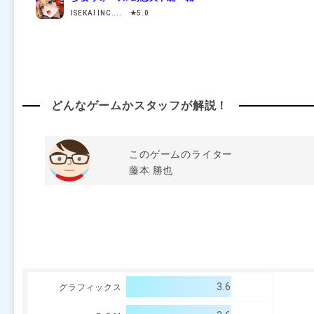
ISEKAI INC.... ★5.0
どんなゲームかスタッフが解説！
このゲームのライター
藤本 勝也
3.6
グラフィックス