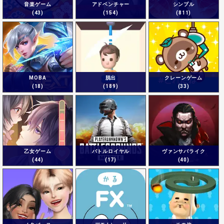
音楽ゲーム
アドベンチャー
シンプル
(43)
(154)
(811)
MOBA
脱出
クレーンゲーム
(18)
(189)
(33)
乙女ゲーム
バトルロイヤル
ヴァンサバライク
(44)
(17)
(40)