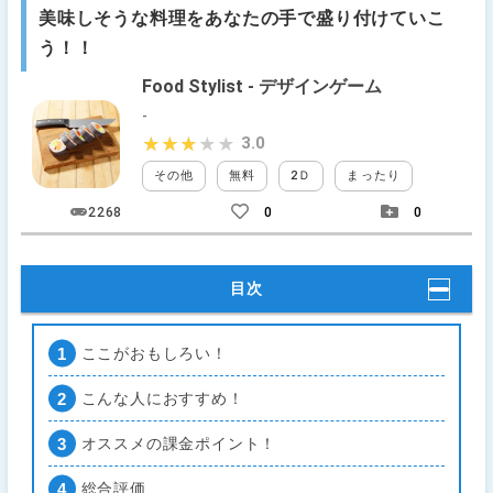
美味しそうな料理をあなたの手で盛り付けていこ
う！！
Food Stylist - デザインゲーム
-
3.0
★★★★★
★★★★★
その他
無料
2Ｄ
まったり
タップ
2268
0
0
目次
ここがおもしろい！
こんな人におすすめ！
オススメの課金ポイント！
総合評価