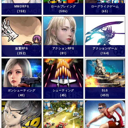
MMORPG
ロールプレイング
ローグライクゲーム
(150)
(586)
(65)
放置RPG
アクションRPG
アクションゲーム
(252)
(81)
(164)
ガンシューティング
シューティング
SLG
(40)
(45)
(453)