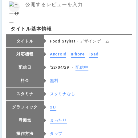
タイトル基本情報
タイトル
Food Stylist - デザインゲーム
対応機種
Android
iPhone
ipad
配信日
'22/04/29 ・
配信中
料金
無料
スタミナ
スタミナなし
グラフィック
2Ｄ
雰囲気
まったり
操作方法
タップ