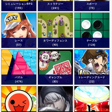
シミュレーションRPG
ストラテジー
スポーツ
(195)
(241)
(73)
レース
タワーディフェンス
テーブル
(57)
(93)
(124)
パズル
ギャンブル
トレーディングカード
(479)
(83)
(22)