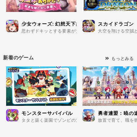
少女ウォーズ: 幻想天下統一戦
スカイドラゴン
思わずドキッとする要素が満載の美少女だらけで楽しめる
大空を翔ける空賊と
新着のゲーム
もっとみる
モンスターサバイバル
勇者連盟：暁の
タタと築く楽園でゾンビの波を迎え撃て..
放置で育て、職を替