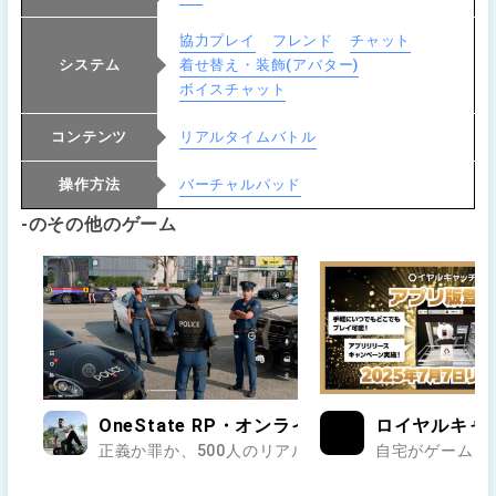
協力プレイ
フレンド
チャット
システム
着せ替え・装飾(アバター)
ボイスチャット
コンテンツ
リアルタイムバトル
操作方法
バーチャルパッド
-のその他のゲーム
OneState RP・オンラインのオープンワールド
ロイヤルキャ
正義か罪か、500人のリアルが交差する街で第二の人生
自宅がゲームセ