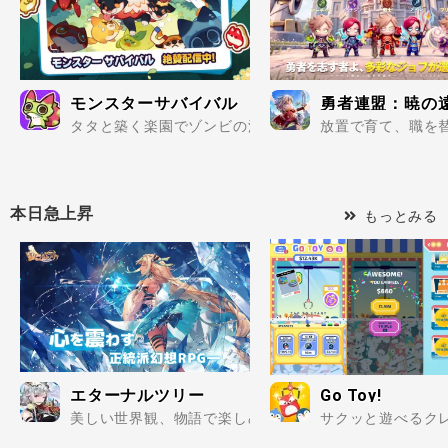
モンスターサバイバル
勇者連盟：暁の
タタと築く楽園でゾンビの波を迎え撃て..
放置で育て、職を替
本日急上昇
もっとみる
エターナルツリー
Go Toy!
美しい世界観、物語で楽しめる正統派幻想RPG！..
サクッと遊べるクレ