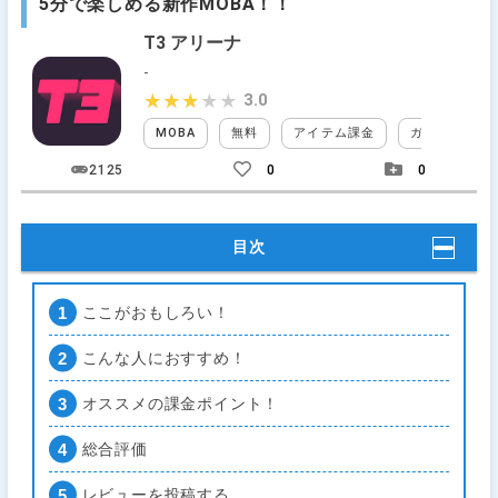
5分で楽しめる新作MOBA！！
T3 アリーナ
-
3.0
★★★★★
★★★★★
MOBA
無料
アイテム課金
ガチャなし
2125
0
0
目次
ここがおもしろい！
こんな人におすすめ！
オススメの課金ポイント！
総合評価
レビューを投稿する