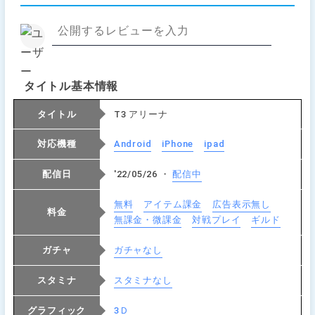
タイトル基本情報
タイトル
T3 アリーナ
対応機種
Android
iPhone
ipad
配信日
'22/05/26 ・
配信中
無料
アイテム課金
広告表示無し
料金
無課金・微課金
対戦プレイ
ギルド
ガチャ
ガチャなし
スタミナ
スタミナなし
グラフィック
3Ｄ