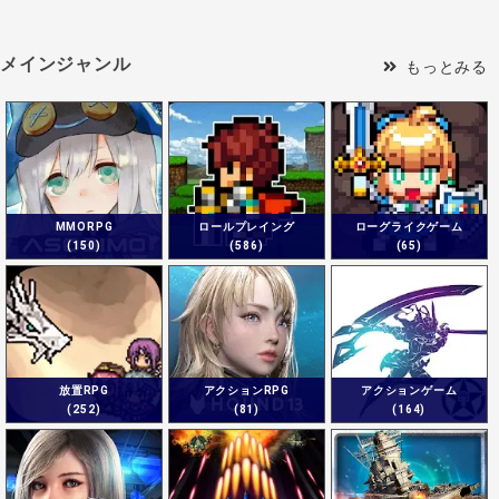
メインジャンル
もっとみる
MMORPG
ロールプレイング
ローグライクゲーム
(150)
(586)
(65)
放置RPG
アクションRPG
アクションゲーム
(252)
(81)
(164)