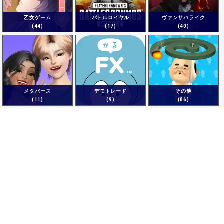
乙女ゲーム
バトルロイヤル
ヴァンサバライク
(44)
(17)
(40)
メタバース
デモトレード
その他
(11)
(9)
(86)