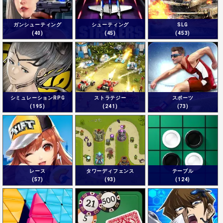
ガンシューティング
シューティング
SLG
(40)
(45)
(453)
シミュレーションRPG
ストラテジー
スポーツ
(195)
(241)
(73)
レース
タワーディフェンス
テーブル
(57)
(93)
(124)