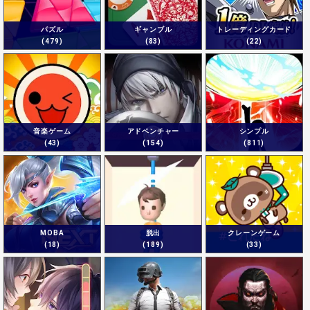
パズル
ギャンブル
トレーディングカード
(479)
(83)
(22)
音楽ゲーム
アドベンチャー
シンプル
(43)
(154)
(811)
MOBA
脱出
クレーンゲーム
(18)
(189)
(33)