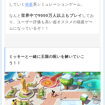
していく
箱庭
系シミュレーションゲーム。
世界中で9000万人以上もプレイ
なんと
してお
り、ユーザー評価も高い超オススメの箱庭ゲー
ムになっているぞ！！
ミッキーと一緒に王国の呪いを解いていこ
う！！