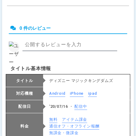
0 件のレビュー
タイトル基本情報
タイトル
ディズニー マジックキングダムズ
対応機種
Android
iPhone
ipad
配信日
'20/07/16 ・
配信中
無料
アイテム課金
料金
通信オフ・オフライン報酬
無課金・微課金