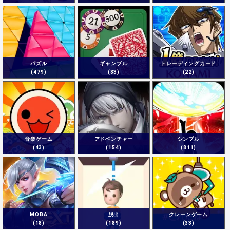
パズル
ギャンブル
トレーディングカード
(479)
(83)
(22)
音楽ゲーム
アドベンチャー
シンプル
(43)
(154)
(811)
MOBA
脱出
クレーンゲーム
(18)
(189)
(33)