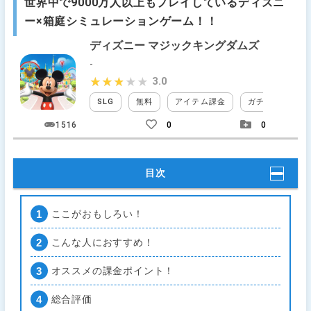
世界中で9000万人以上もプレイしているディズニ
ー×箱庭シミュレーションゲーム！！
ディズニー マジックキングダムズ
-
3.0
★★★★★
★★★★★
SLG
無料
アイテム課金
ガチャなし
1516
0
0
目次
ここがおもしろい！
こんな人におすすめ！
オススメの課金ポイント！
総合評価