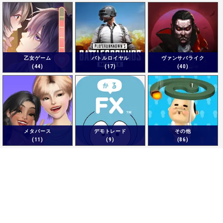
乙女ゲーム
バトルロイヤル
ヴァンサバライク
(44)
(17)
(40)
メタバース
デモトレード
その他
(11)
(9)
(86)