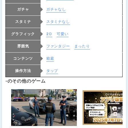
ガチャ
ガチャなし
スタミナ
スタミナなし
グラフィック
2Ｄ
可愛い
雰囲気
ファンタジー
まったり
コンテンツ
箱庭
操作方法
タップ
-のその他のゲーム