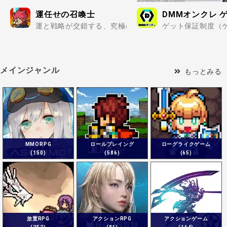
運任せの召喚士
DMMオンクレ
運と戦略が交錯する、究極の協力タワーディフェンス..
ゲット保証制度（
メインジャンル
もっとみる
MMORPG
ロールプレイング
ローグライクゲーム
(150)
(586)
(65)
放置RPG
アクションRPG
アクションゲーム