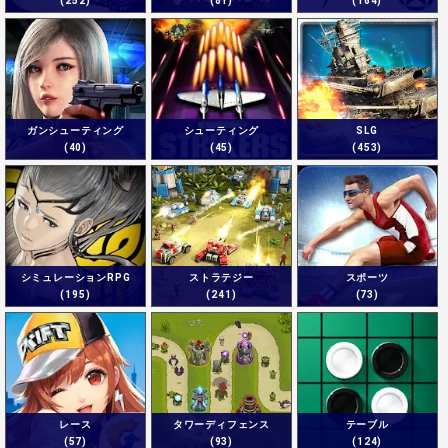
(252)
(81)
(164)
ガンシューティング
シューティング
SLG
(40)
(45)
(453)
シミュレーションRPG
ストラテジー
スポーツ
(195)
(241)
(73)
レース
タワーディフェンス
テーブル
(57)
(93)
(124)