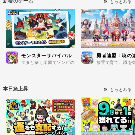
新着のゲーム
もっとみる
モンスターサバイバル
勇者連盟：暁の
タタと築く楽園でゾンビの波を迎え撃て..
放置で育て、職を替
本日急上昇
もっとみる