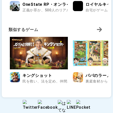
OneState RP・オンラインのオープンワールド
ロイヤルキャ
正義か罪か、500人のリアルが交差する街で第二の人生
自宅がゲームセ
類似するゲーム
キングショット
パパのラーメ
民を救い、法を定め、仲間と乱世の王座を狙え..
裏庭食材から一