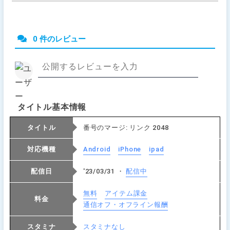
0 件のレビュー
タイトル基本情報
タイトル
番号のマージ: リンク 2048
対応機種
Android
iPhone
ipad
配信日
'23/03/31 ・
配信中
無料
アイテム課金
料金
通信オフ・オフライン報酬
スタミナ
スタミナなし