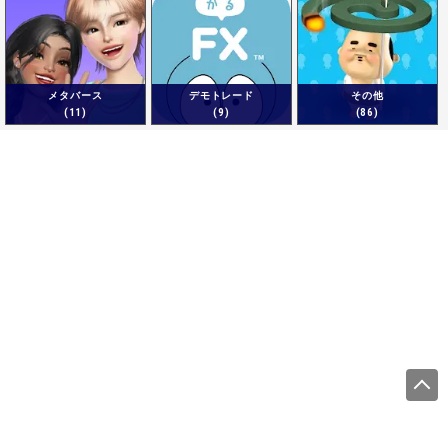
メタバース
デモトレード
その他
(11)
(9)
(86)