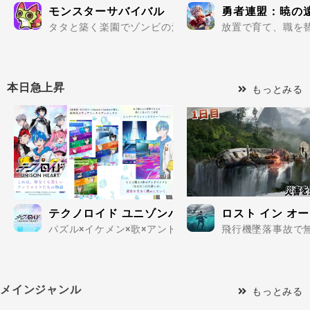
モンスターサバイバル
勇者連盟：暁の
タタと築く楽園でゾンビの波を迎え撃て..
放置で育て、職を替
本日急上昇
もっとみる
テクノロイド ユニゾンハート
ロスト イン オ
パズル×イケメン×歌×アンドロイドの新感覚で楽しめるパ
飛行機墜落事故で無
メインジャンル
もっとみる