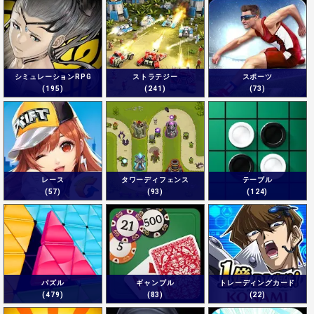
シミュレーションRPG
ストラテジー
スポーツ
(195)
(241)
(73)
レース
タワーディフェンス
テーブル
(57)
(93)
(124)
パズル
ギャンブル
トレーディングカード
(479)
(83)
(22)