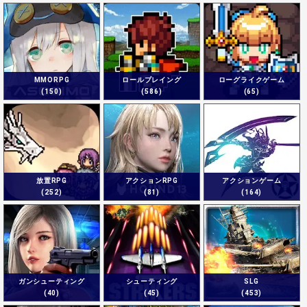
MMORPG
ロールプレイング
ローグライクゲーム
(150)
(586)
(65)
放置RPG
アクションRPG
アクションゲーム
(252)
(81)
(164)
ガンシューティング
シューティング
SLG
(40)
(45)
(453)