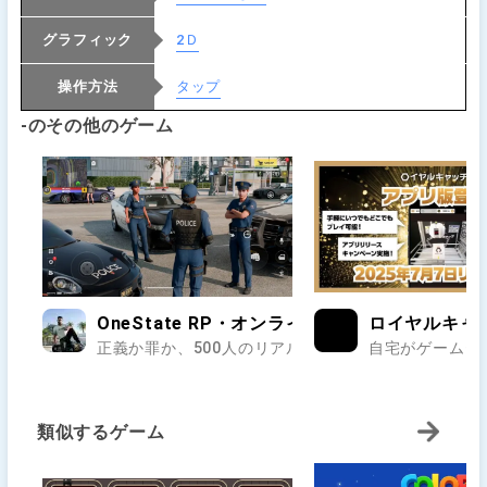
グラフィック
2Ｄ
操作方法
タップ
-のその他のゲーム
OneState RP・オンラインのオープンワールド
ロイヤルキャ
正義か罪か、500人のリアルが交差する街で第二の人生
自宅がゲームセ
類似するゲーム