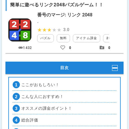
簡単に遊べるリンク2048パズルゲーム！！
番号のマージ: リンク 2048
-
3.0
★★★★★
★★★★★
パズル
無料
アイテム課金
2Ｄ
タッ
1432
0
0
目次
ここがおもしろい！
こんな人におすすめ！
オススメの課金ポイント！
総合評価