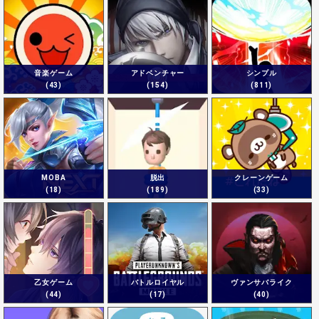
音楽ゲーム
アドベンチャー
シンプル
(43)
(154)
(811)
MOBA
脱出
クレーンゲーム
(18)
(189)
(33)
乙女ゲーム
バトルロイヤル
ヴァンサバライク
(44)
(17)
(40)