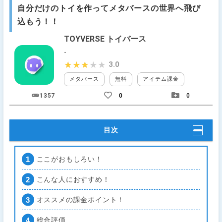
自分だけのトイを作ってメタバースの世界へ飛び
込もう！！
TOYVERSE トイバース
-
3.0
★★★★★
★★★★★
メタバース
無料
アイテム課金
ガチャ課
1357
0
0
目次
ここがおもしろい！
こんな人におすすめ！
オススメの課金ポイント！
総合評価