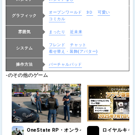
オープンワールド
3Ｄ
可愛い
グラフィック
コミカル
雰囲気
まったり
近未来
フレンド
チャット
システム
着せ替え・装飾(アバター)
操作方法
バーチャルパッド
-のその他のゲーム
OneState RP・オンラインのオープンワールド
ロイヤルキャ