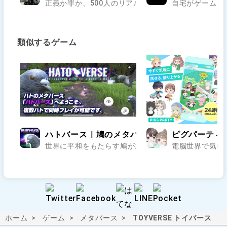
正義か罪か、500人のリアルが交差する街で第二の人生
自宅がゲームセ
類似するゲーム
ハトバース｜鳩のメタバース
ピグパーティ
世界に平和をもたらす鳩が主役の鳩だらけメタバース！
電脳世界で気軽
ホーム
ゲーム
メタバース
TOYVERSE トイバース