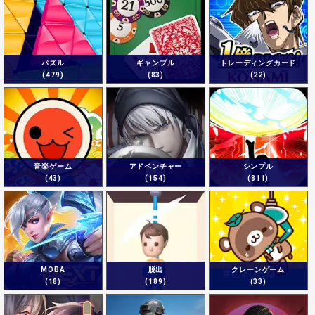
パズル
ギャンブル
トレーディングカード
(479)
(83)
(22)
音楽ゲーム
アドベンチャー
シンプル
(43)
(154)
(811)
MOBA
脱出
クレーンゲーム
(18)
(189)
(33)