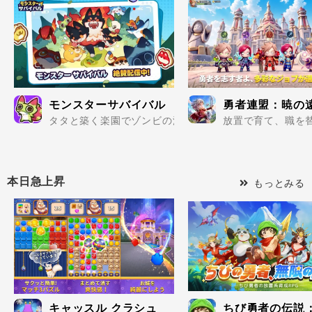
モンスターサバイバル
勇者連盟：暁の
タタと築く楽園でゾンビの波を迎え撃て..
放置で育て、職を替
本日急上昇
もっとみる
キャッスル クラシュ
ちび勇者の伝説