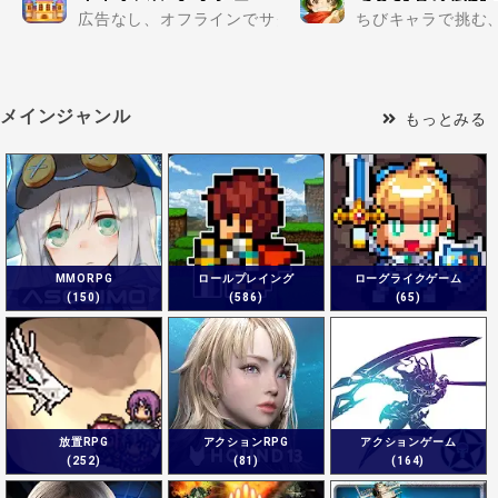
広告なし、オフラインでサクサク遊べちゃう新作パズルゲ
ちびキャラで挑む、
メインジャンル
もっとみる
MMORPG
ロールプレイング
ローグライクゲーム
(150)
(586)
(65)
放置RPG
アクションRPG
アクションゲーム
(252)
(81)
(164)