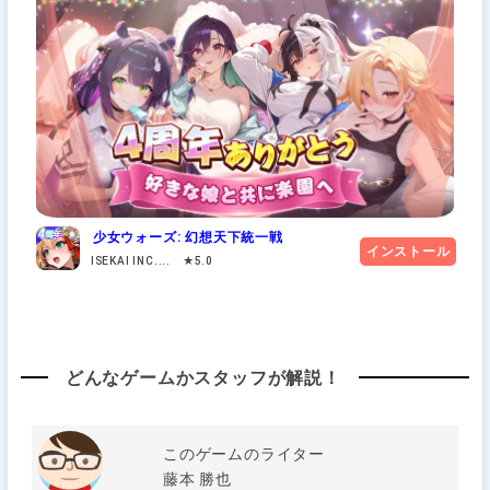
少女ウォーズ: 幻想天下統一戦
インストール
ISEKAI INC.... ★5.0
どんなゲームかスタッフが解説！
このゲームのライター
藤本 勝也