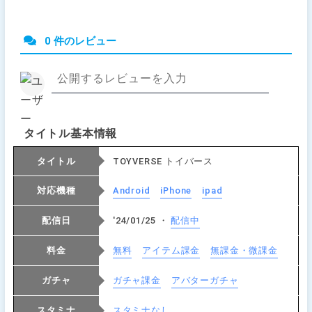
0 件のレビュー
タイトル基本情報
タイトル
TOYVERSE トイバース
対応機種
Android
iPhone
ipad
配信日
'24/01/25 ・
配信中
料金
無料
アイテム課金
無課金・微課金
ガチャ
ガチャ課金
アバターガチャ
スタミナ
スタミナなし