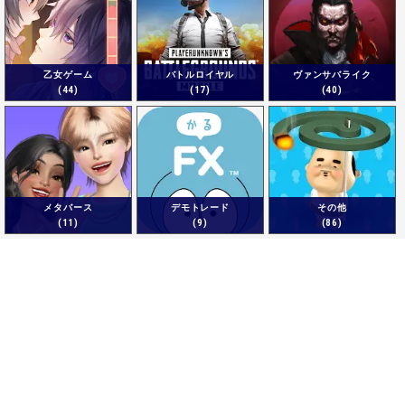
乙女ゲーム
バトルロイヤル
ヴァンサバライク
(44)
(17)
(40)
メタバース
デモトレード
その他
(11)
(9)
(86)