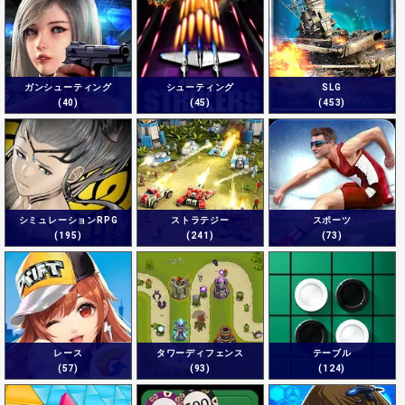
ガンシューティング
シューティング
SLG
(40)
(45)
(453)
シミュレーションRPG
ストラテジー
スポーツ
(195)
(241)
(73)
レース
タワーディフェンス
テーブル
(57)
(93)
(124)