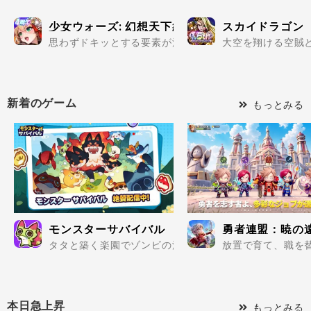
少女ウォーズ: 幻想天下統一戦
スカイドラゴン
思わずドキッとする要素が満載の美少女だらけで楽しめる
大空を翔ける空賊と
新着のゲーム
もっとみる
モンスターサバイバル
勇者連盟：暁の
タタと築く楽園でゾンビの波を迎え撃て..
放置で育て、職を替
本日急上昇
もっとみる