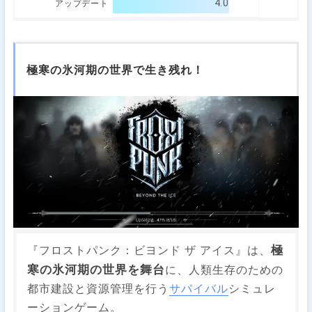
4.0
アップデート
極寒の氷河期の世界で生き残れ！
極
『フロストパンク：ビヨンド ザ アイス』は、
寒の氷河期の世界を舞台
に、人類生存のための
都市建設と資源管理を行う
サバイバル
シミュレ
ーションゲーム。