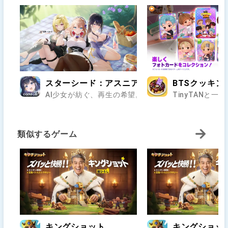
スターシード：アスニアトリガー
BTSクッキン
AI少女が紡ぐ、再生の希望。君の選択が文明を咲かせる
TinyTANと
類似するゲーム
キングショット
キングショッ