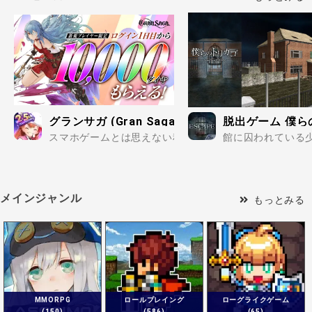
グランサガ (Gran Saga)
脱出ゲーム 僕ら
スマホゲームとは思えない程のクオリティに仕上がった王道
館に囚われている少
メインジャンル
もっとみる
MMORPG
ロールプレイング
ローグライクゲーム
(150)
(586)
(65)