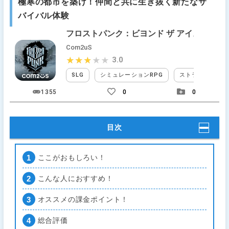
極寒の都市を築け！仲間と共に生き抜く新たなサ
バイバル体験
フロストパンク：ビヨンド ザ アイス
Com2uS
3.0
★★★★★
★★★★★
SLG
シミュレーションRPG
ストラテジー
1355
0
0
目次
ここがおもしろい！
こんな人におすすめ！
オススメの課金ポイント！
総合評価