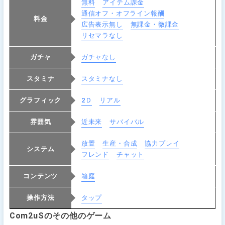
無料
アイテム課金
通信オフ・オフライン報酬
料金
広告表示無し
無課金・微課金
リセマラなし
ガチャ
ガチャなし
スタミナ
スタミナなし
グラフィック
2Ｄ
リアル
雰囲気
近未来
サバイバル
放置
生産・合成
協力プレイ
システム
フレンド
チャット
コンテンツ
箱庭
操作方法
タップ
Com2uSのその他のゲーム