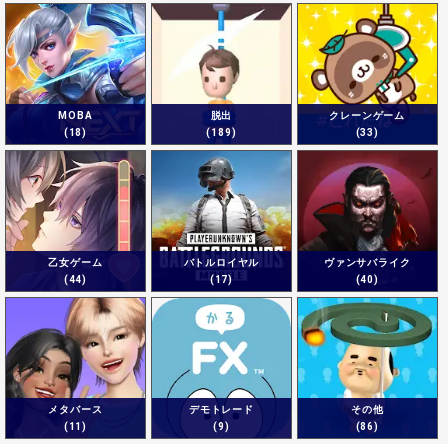
MOBA
脱出
クレーンゲーム
(18)
(189)
(33)
乙女ゲーム
バトルロイヤル
ヴァンサバライク
(44)
(17)
(40)
メタバース
デモトレード
その他
(11)
(9)
(86)