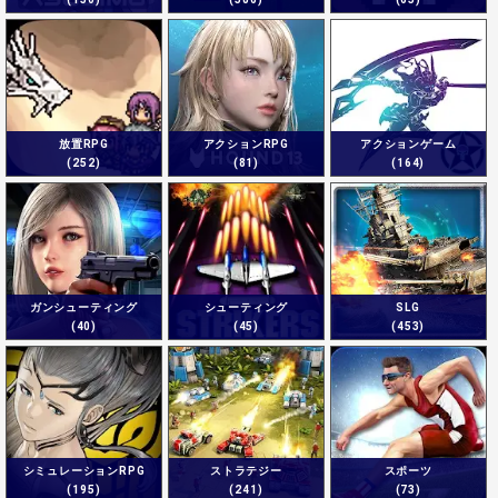
放置RPG
アクションRPG
アクションゲーム
(252)
(81)
(164)
ガンシューティング
シューティング
SLG
(40)
(45)
(453)
シミュレーションRPG
ストラテジー
スポーツ
(195)
(241)
(73)