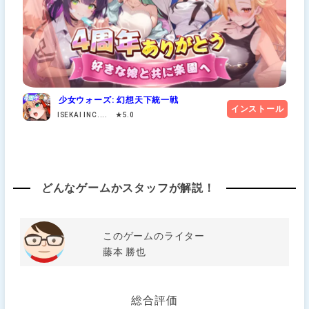
少女ウォーズ: 幻想天下統一戦
インストール
ISEKAI INC.... ★5.0
どんなゲームかスタッフが解説！
このゲームのライター
藤本 勝也
総合評価