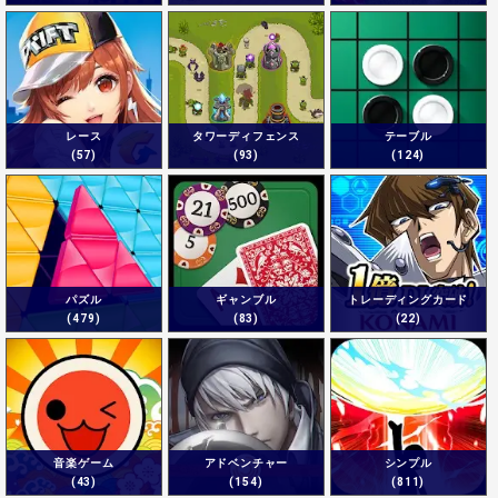
レース
タワーディフェンス
テーブル
(57)
(93)
(124)
パズル
ギャンブル
トレーディングカード
(479)
(83)
(22)
音楽ゲーム
アドベンチャー
シンプル
(43)
(154)
(811)