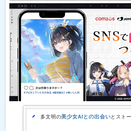
美少女AIとの出会い
多文明の
とスト