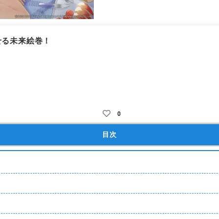
せる未来絵巻！
ガチャ課金
キャラガチャ
着せ替え・装飾(アバター)
オートバトル
0
目次