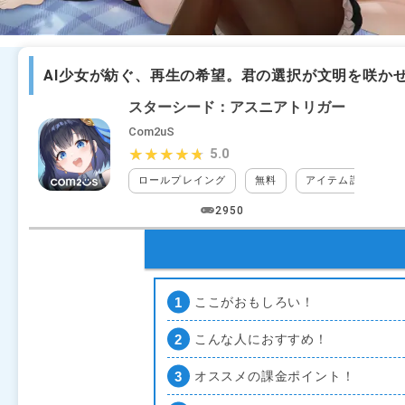
AI少女が紡ぐ、再生の希望。君の選択が文明を咲か
スターシード：アスニアトリガー
Com2uS
5.0
★★★★★
★★★★★
ロールプレイング
無料
アイテム課金
2950
ここがおもしろい！
こんな人におすすめ！
オススメの課金ポイント！