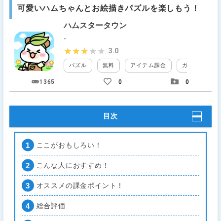
可愛いハムちゃんとお絵描きパズルを楽しもう！
ハムスタータウン
-
3.0
★★★★★
★★★★★
パズル
無料
アイテム課金
ガチャ課金
1365
0
0
目次
ここがおもしろい！
こんな人におすすめ！
オススメの課金ポイント！
総合評価