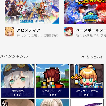
アビスディア
ベースボールス
推しと共に響け、調律師の和音。アクションが紡ぐ、絆と
新しい感覚でリアル
メインジャンル
もっとみる
MMORPG
ロールプレイング
ローグライクゲーム
(150)
(586)
(65)