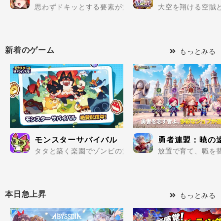
思わずドキッとする要素が満載の美少女だらけで楽しめる
大空を翔ける空賊と
新着のゲーム
もっとみる
モンスターサバイバル
勇者連盟：暁の
タタと築く楽園でゾンビの波を迎え撃て..
放置で育て、職を替
本日急上昇
もっとみる