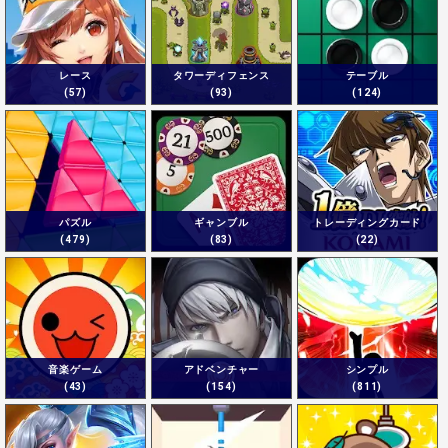
レース
タワーディフェンス
テーブル
(57)
(93)
(124)
パズル
ギャンブル
トレーディングカード
(479)
(83)
(22)
音楽ゲーム
アドベンチャー
シンプル
(43)
(154)
(811)