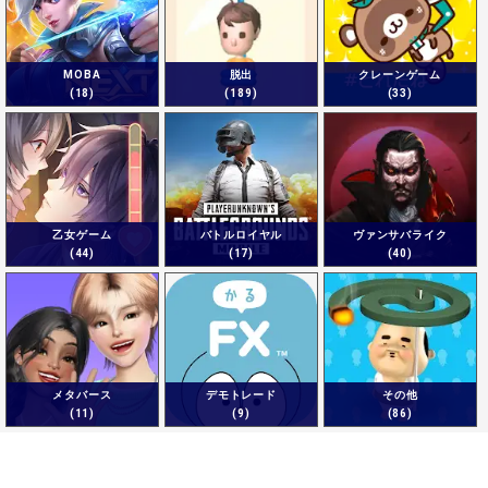
MOBA
脱出
クレーンゲーム
(18)
(189)
(33)
乙女ゲーム
バトルロイヤル
ヴァンサバライク
(44)
(17)
(40)
メタバース
デモトレード
その他
(11)
(9)
(86)