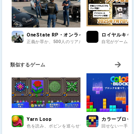
OneState RP・オンラインのオープンワールド
ロイヤルキャ
正義か罪か、500人のリアルが交差する街で第二の人生
自宅がゲームセ
類似するゲーム
Yarn Loop
カラーブロック：
色を読み、ボビンを巡らせて編み模様を完成させよう.
回せない一手が