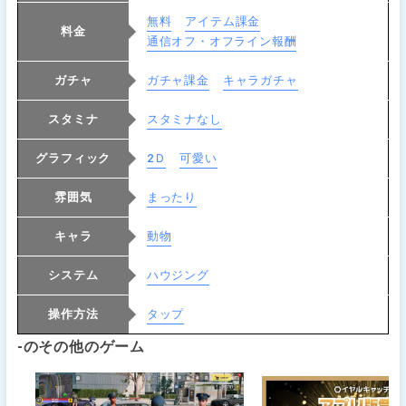
無料
アイテム課金
料金
通信オフ・オフライン報酬
ガチャ
ガチャ課金
キャラガチャ
スタミナ
スタミナなし
グラフィック
2Ｄ
可愛い
雰囲気
まったり
キャラ
動物
システム
ハウジング
操作方法
タップ
-のその他のゲーム