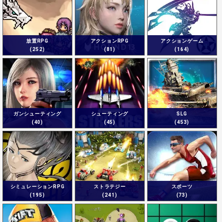
放置RPG
アクションRPG
アクションゲーム
(252)
(81)
(164)
ガンシューティング
シューティング
SLG
(40)
(45)
(453)
シミュレーションRPG
ストラテジー
スポーツ
(195)
(241)
(73)