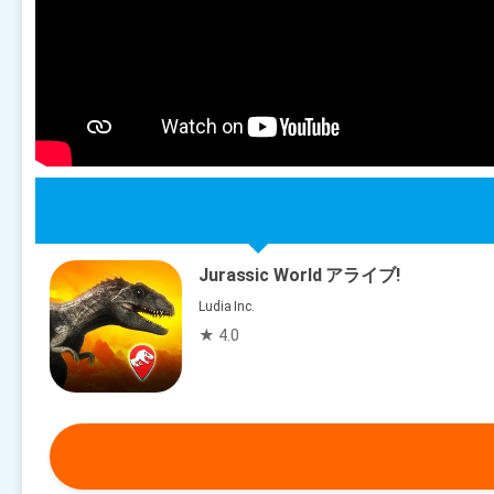
Jurassic World アライブ!
Ludia Inc.
★ 4.0