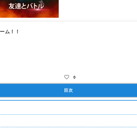
ーム！！
キャラガチャ
オートバトル
ターン制
コマンドバトル
リ
0
目次