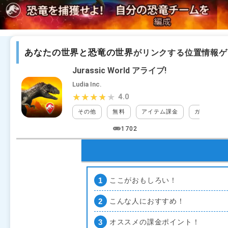
あなたの世界と恐竜の世界
がリンクする位置情報ゲ
Jurassic World アライブ!
Ludia Inc.
4.0
★★★★★
★★★★★
その他
無料
アイテム課金
ガチャ課金
1702
ここがおもしろい！
こんな人におすすめ！
オススメの課金ポイント！