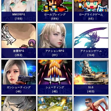
MMORPG
ロールプレイング
ローグライクゲーム
(150)
(586)
(65)
放置RPG
アクションRPG
アクションゲーム
(252)
(81)
(164)
ガンシューティング
シューティング
SLG
(40)
(45)
(453)