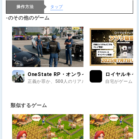
操作方法
タップ
-のその他のゲーム
OneState RP・オンラインのオープンワールド
ロイヤルキャ
正義か罪か、500人のリアルが交差する街で第二の人生
自宅がゲームセ
類似するゲーム