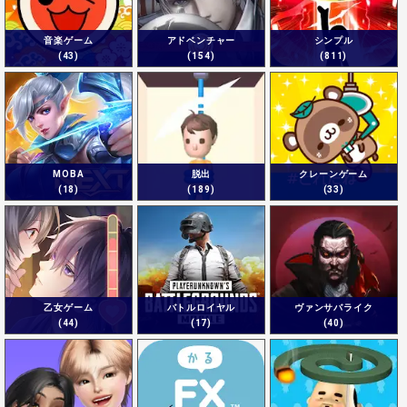
音楽ゲーム
アドベンチャー
シンプル
(43)
(154)
(811)
MOBA
脱出
クレーンゲーム
(18)
(189)
(33)
乙女ゲーム
バトルロイヤル
ヴァンサバライク
(44)
(17)
(40)