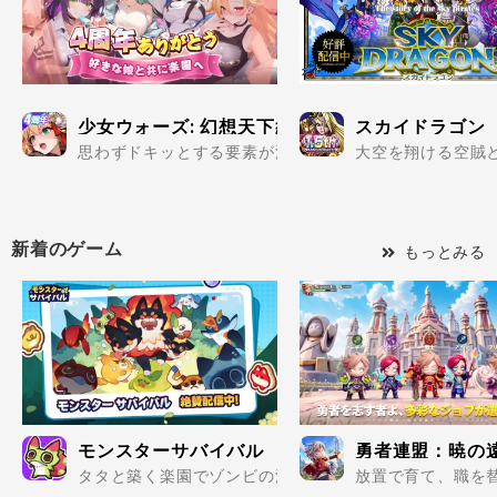
少女ウォーズ: 幻想天下統一戦
スカイドラゴン
思わずドキッとする要素が満載の美少女だらけで楽しめる
大空を翔ける空賊と
新着のゲーム
もっとみる
モンスターサバイバル
勇者連盟：暁の
タタと築く楽園でゾンビの波を迎え撃て..
放置で育て、職を替