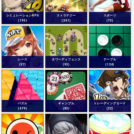
シミュレーションRPG
ストラテジー
スポーツ
(195)
(241)
(73)
レース
タワーディフェンス
テーブル
(57)
(93)
(124)
パズル
ギャンブル
トレーディングカード
(479)
(83)
(22)