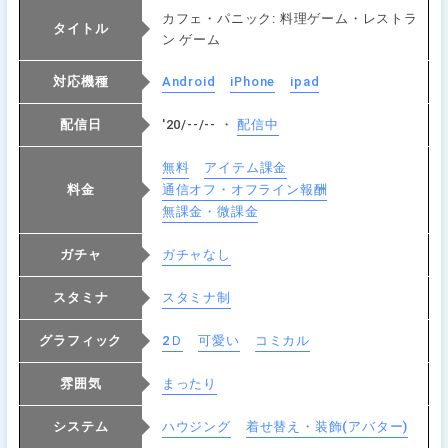
カフェ・パニック: 料理ゲーム・レストラ
タイトル
ン ゲーム
対応機種
Android
iPhone
ipad
配信日
'20/--/-- ・
配信中
無料
アイテム課金
料金
通信オフ・オフライン報酬
無課金・微課金
ガチャ
ガチャなし
スタミナ
スタミナ制
グラフィック
2Ｄ
可愛い
コミカル
雰囲気
まったり
システム
ハウジング
着せ替え・装飾(アバター)