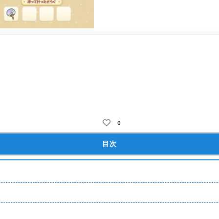
行
放置
ハウジング
2Ｄ
可愛い
まったり
妖精
動物
0
目次