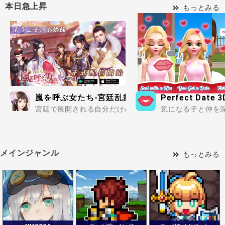
本日急上昇
もっとみる
嵐を呼ぶ女たち-宮廷乱舞-
Perfect Date 3
宮廷で展開される自分だけの物語で復讐のストーリーやド
気になる子と仲を深
メインジャンル
もっとみる