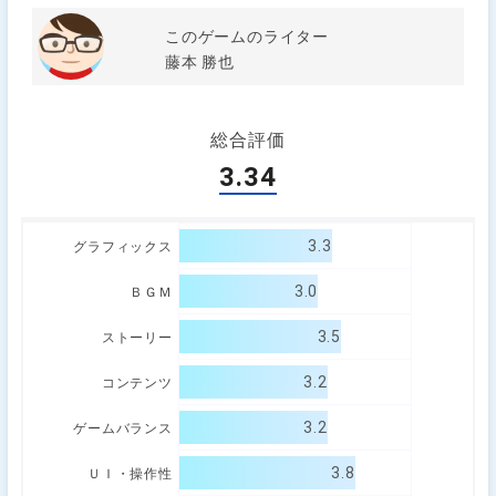
このゲームのライター
藤本 勝也
総合評価
3.34
3.3
グラフィックス
3.0
ＢＧＭ
3.5
ストーリー
3.2
コンテンツ
3.2
ゲームバランス
3.8
ＵＩ・操作性