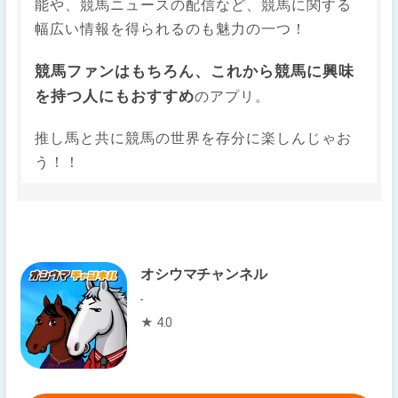
能や、競馬ニュースの配信など、競馬に関する
幅広い情報を得られるのも魅力の一つ！
競馬ファンはもちろん、これから競馬に興味
を持つ人にもおすすめ
のアプリ。
推し馬と共に競馬の世界を存分に楽しんじゃお
う！！
オシウマチャンネル
-
★ 4.0