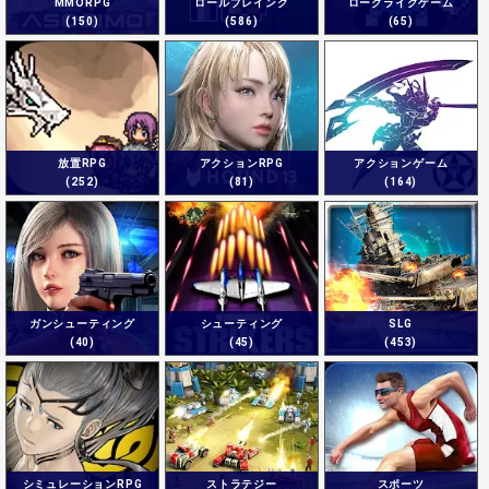
MMORPG
ロールプレイング
ローグライクゲーム
(150)
(586)
(65)
放置RPG
アクションRPG
アクションゲーム
(252)
(81)
(164)
ガンシューティング
シューティング
SLG
(40)
(45)
(453)
シミュレーションRPG
ストラテジー
スポーツ