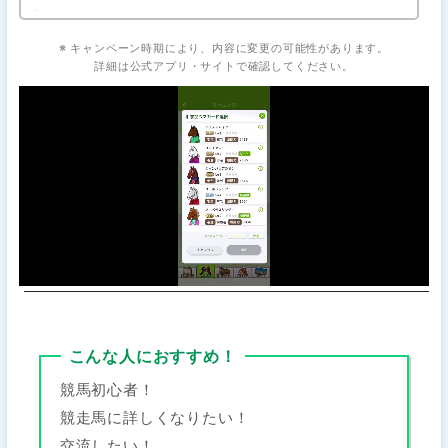
※ キャンペーン時期により、内容に変更の可能性があります。
詳細は公式アプリ・サイトで確認してください。
こんな人におすすめ！
競馬初心者！
競走馬に詳しくなりたい！
交流したい！