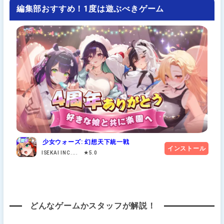
編集部おすすめ！1度は遊ぶべきゲーム
少女ウォーズ: 幻想天下統一戦
インストール
ISEKAI INC.... ★5.0
どんなゲームかスタッフが解説！