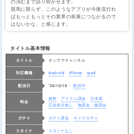
の済むまで語り明かせます。
競馬に限らず、このようなアプリが今後流行れ
ばもっともっとその業界の発展につながるので
はないかな、と感じます。
タイトル基本情報
タイトル
オシウマチャンネル
対応機種
Android
iPhone
ipad
配信日
'24/10/18 ・
配信中
無料
アイテム課金
日本産
料金
広告表示無し
無課金・微課金
ガチャ
ガチャ課金
キャラガチャ
スタミナ
スタミナなし