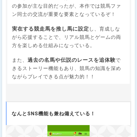
の参加が主な目的だったが、本作では競馬ファ
ン同士の交流が重要な要素となっているぞ！
実在する競走馬を推し馬に設定
し、育成しな
がら応援することで、リアル競馬とゲームの両
方を楽しめる仕組みになっている。
過去の名馬や伝説のレースを追体験
また、
で
きるストーリー機能もあり、競馬の知識を深め
ながらプレイできる点が魅力的！！
なんとSNS機能も兼ね備えている！