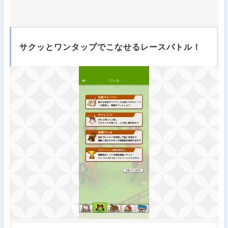
サクッとワンタップでこなせるレースバトル！