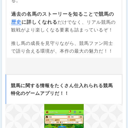
る。
過去の名馬のストーリーを知ることで競馬の
歴史
に詳しくなれる
だけでなく、リアル競馬の
観戦がより楽しくなる要素も詰まっているぞ！
推し馬の成長を見守りながら、競馬ファン同士
で語り合える環境が、本作の最大の魅力だ！！
競馬に関する情報をたくさん仕入れられる競馬
特化のゲームアプリだ！！