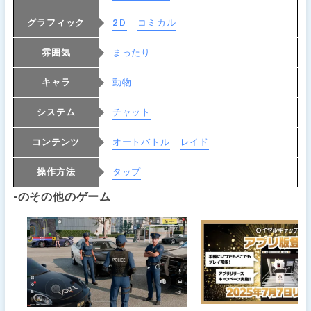
グラフィック
2Ｄ
コミカル
雰囲気
まったり
キャラ
動物
システム
チャット
コンテンツ
オートバトル
レイド
操作方法
タップ
-のその他のゲーム