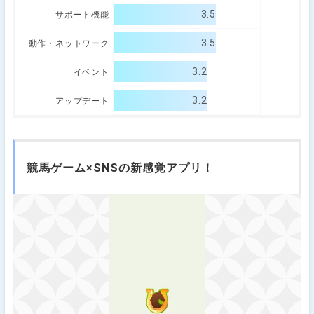
3.5
サポート機能
3.5
動作・ネットワーク
3.2
イベント
3.2
アップデート
競馬ゲーム×SNSの新感覚アプリ！