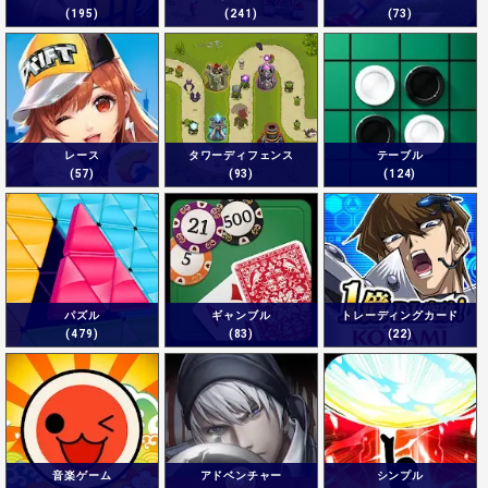
(195)
(241)
(73)
レース
タワーディフェンス
テーブル
(57)
(93)
(124)
パズル
ギャンブル
トレーディングカード
(479)
(83)
(22)
音楽ゲーム
アドベンチャー
シンプル