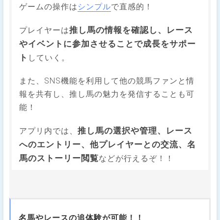
ゲームの操作は
シンプル
で直感的！
推し馬の情報を確認し、レース
プレイヤーは
やイベントに参加させることで成長をサポー
ト
していく。
また、SNS機能を利用して他の競馬ファンと情
報を共有し、推し馬の魅力を発信することも可
能！
推し馬の選択や管理、レース
アプリ内では、
へのエントリー、他プレイヤーとの交流、名
馬のストーリー閲覧
などが行えるぞ！！
名馬やレースの追体験が可能！！