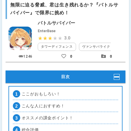
無限に迫る脅威、君は生き残れるか？『バトルサ
バイバー』で限界に挑め！
バトルサバイバー
EnterBase
3.0
★★★★★
★★★★★
タワーディフェンス
ヴァンサバライク
無料
1246
0
0
目次
ここがおもしろい！
こんな人におすすめ！
オススメの課金ポイント！
総合評価