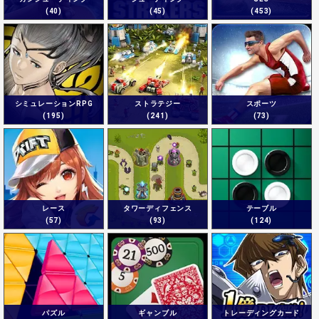
(40)
(45)
(453)
シミュレーションRPG
ストラテジー
スポーツ
(195)
(241)
(73)
レース
タワーディフェンス
テーブル
(57)
(93)
(124)
パズル
ギャンブル
トレーディングカード