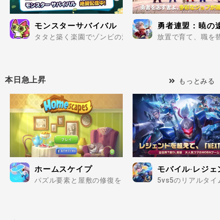
モンスターサバイバル
勇者連盟：暁の
タタと築く楽園でゾンビの波を迎え撃て..
放置で育て、職を替
本日急上昇
もっとみる
ホームスケイプ
モバイル·レジェンド
パズル要素と屋敷の修復をしながら、自分好みのインテリ
5vs5のリアルタ