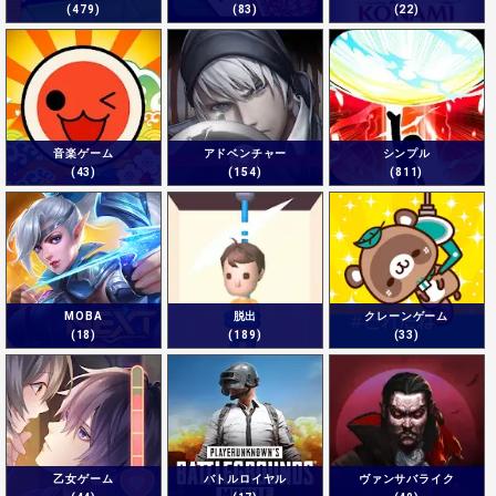
(479)
(83)
(22)
音楽ゲーム
アドベンチャー
シンプル
(43)
(154)
(811)
MOBA
脱出
クレーンゲーム
(18)
(189)
(33)
乙女ゲーム
バトルロイヤル
ヴァンサバライク