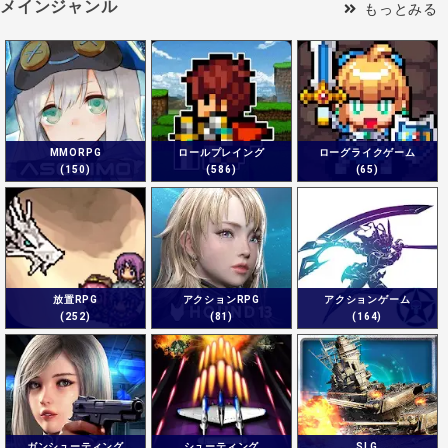
メインジャンル
もっとみる
MMORPG
ロールプレイング
ローグライクゲーム
(150)
(586)
(65)
放置RPG
アクションRPG
アクションゲーム
(252)
(81)
(164)
ガンシューティング
シューティング
SLG