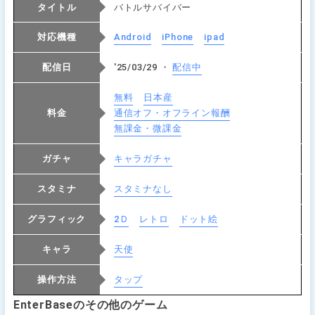
タイトル
バトルサバイバー
対応機種
Android
iPhone
ipad
配信日
'25/03/29 ・
配信中
無料
日本産
料金
通信オフ・オフライン報酬
無課金・微課金
ガチャ
キャラガチャ
スタミナ
スタミナなし
グラフィック
2Ｄ
レトロ
ドット絵
キャラ
天使
操作方法
タップ
EnterBaseのその他のゲーム