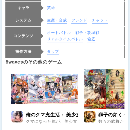
キャラ
英雄
システム
生産・合成
フレンド
チャット
オートバトル
戦争・攻城戦
コンテンツ
リアルタイムバトル
箱庭
操作方法
タップ
6wavesのその他のゲーム
俺のクマ充生活： 美少女と契約しすぎた件
獅子の如く～
クマになった俺が、美少女との契約で偽りの楽園を覆す
数々の武将たち