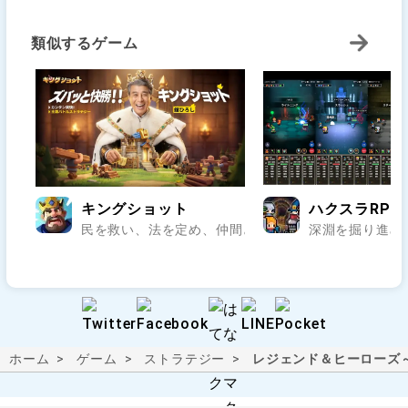
類似するゲーム
キングショット
ハクスラRPG
民を救い、法を定め、仲間と乱世の王座を狙え..
深淵を掘り進め
ホーム
ゲーム
ストラテジー
レジェンド＆ヒーローズ