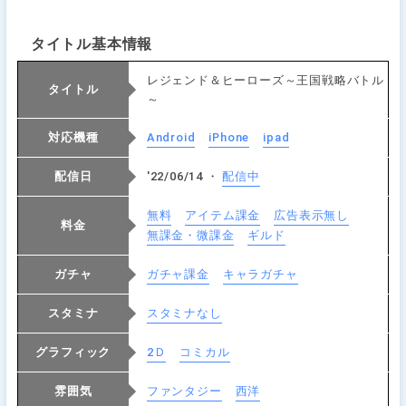
タイトル基本情報
レジェンド＆ヒーローズ～王国戦略バトル
タイトル
～
対応機種
Android
iPhone
ipad
配信日
'22/06/14 ・
配信中
無料
アイテム課金
広告表示無し
料金
無課金・微課金
ギルド
ガチャ
ガチャ課金
キャラガチャ
スタミナ
スタミナなし
グラフィック
2Ｄ
コミカル
雰囲気
ファンタジー
西洋