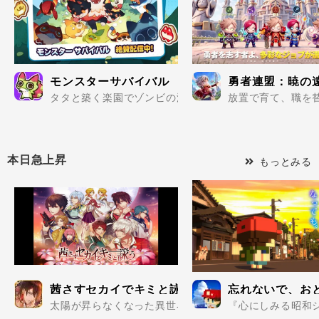
モンスターサバイバル
勇者連盟：暁の
タタと築く楽園でゾンビの波を迎え撃て..
放置で育て、職を替
本日急上昇
もっとみる
茜さすセカイでキミと詠う
忘れないで、お
太陽が昇らなくなった異世界でツクヨミ男子たちと愛を育
『心にしみる昭和シ