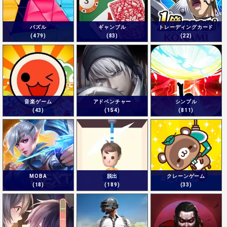
パズル
ギャンブル
トレーディングカード
(479)
(83)
(22)
音楽ゲーム
アドベンチャー
シンプル
(43)
(154)
(811)
MOBA
脱出
クレーンゲーム
(18)
(189)
(33)