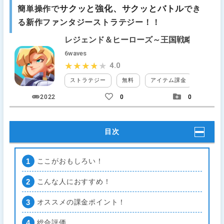
サクッと強化、サクッとバトル
簡単操作で
でき
る新作ファンタジーストラテジー！！
レジェンド＆ヒーローズ～王国戦略バトル
6waves
4.0
★★★★★
★★★★★
ストラテジー
無料
アイテム課金
ガチャ
2022
0
0
目次
ここがおもしろい！
こんな人におすすめ！
オススメの課金ポイント！
総合評価