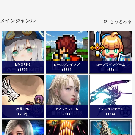
メインジャンル
もっとみる
MMORPG
ロールプレイング
ローグライクゲーム
(150)
(586)
(65)
放置RPG
アクションRPG
アクションゲーム
(252)
(81)
(164)