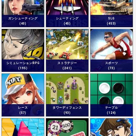
ガンシューティング
シューティング
SLG
(40)
(45)
(453)
シミュレーションRPG
ストラテジー
スポーツ
(195)
(241)
(73)
レース
タワーディフェンス
テーブル
(57)
(93)
(124)