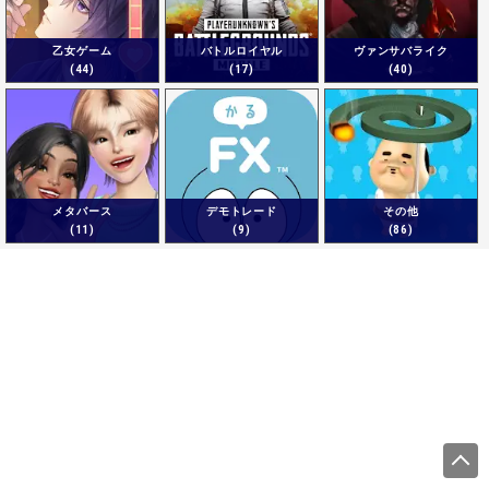
乙女ゲーム
バトルロイヤル
ヴァンサバライク
(44)
(17)
(40)
メタバース
デモトレード
その他
(11)
(9)
(86)