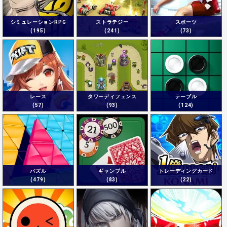
シミュレーションRPG
ストラテジー
スポーツ
(195)
(241)
(73)
レース
タワーディフェンス
テーブル
(57)
(93)
(124)
パズル
ギャンブル
トレーディングカード
(479)
(83)
(22)