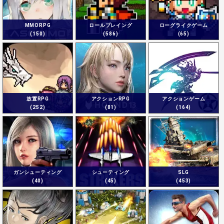
MMORPG
ロールプレイング
ローグライクゲーム
(150)
(586)
(65)
放置RPG
アクションRPG
アクションゲーム
(252)
(81)
(164)
ガンシューティング
シューティング
SLG
(40)
(45)
(453)