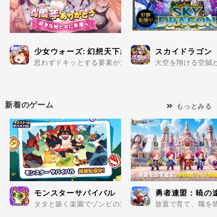
少女ウォーズ: 幻想天下統一戦
スカイドラゴン
思わずドキッとする要素が満載の美少女だらけで楽しめる
大空を翔ける空賊と
新着のゲーム
もっとみる
モンスターサバイバル
勇者連盟：暁の
タタと築く楽園でゾンビの波を迎え撃て..
放置で育て、職を替