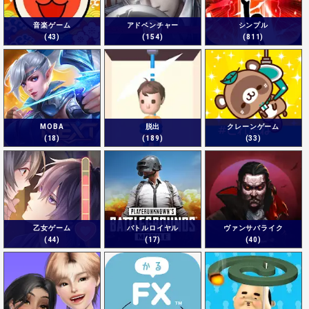
音楽ゲーム
アドベンチャー
シンプル
(43)
(154)
(811)
MOBA
脱出
クレーンゲーム
(18)
(189)
(33)
乙女ゲーム
バトルロイヤル
ヴァンサバライク
(44)
(17)
(40)