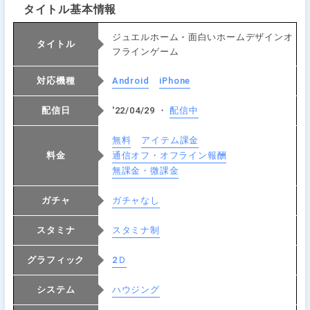
タイトル基本情報
ジュエルホーム - 面白いホームデザインオ
タイトル
フラインゲーム
対応機種
Android
iPhone
配信日
'22/04/29 ・
配信中
無料
アイテム課金
料金
通信オフ・オフライン報酬
無課金・微課金
ガチャ
ガチャなし
スタミナ
スタミナ制
グラフィック
2Ｄ
システム
ハウジング