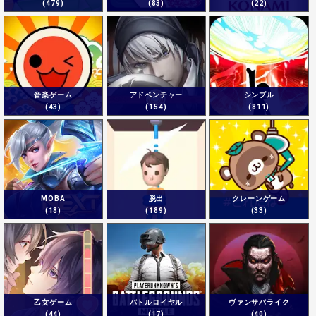
(479)
(83)
(22)
音楽ゲーム
アドベンチャー
シンプル
(43)
(154)
(811)
MOBA
脱出
クレーンゲーム
(18)
(189)
(33)
乙女ゲーム
バトルロイヤル
ヴァンサバライク
(44)
(17)
(40)