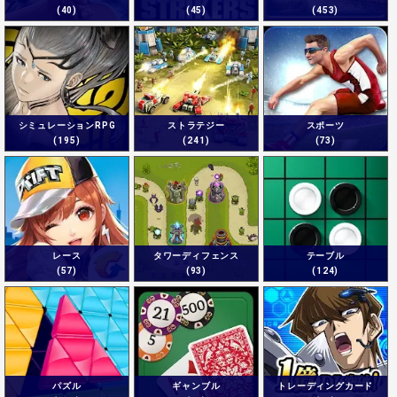
(40)
(45)
(453)
シミュレーションRPG
ストラテジー
スポーツ
(195)
(241)
(73)
レース
タワーディフェンス
テーブル
(57)
(93)
(124)
パズル
ギャンブル
トレーディングカード