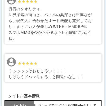
★★★★★
★★★★★
流石のクオリティ。
世界探索の面白さ、バトルの奥深さは重厚なが
ら、現代人に合わせたオート機能も充実してお
り、まさに万人が楽しめるTHE・MMORPG。
スマホMMOを今からやるなら圧倒的にこれだ
ね。
★★★★★
★★★★★
くっっっっそおもしろい！！！！
しばらくドハマりすること間違いなし！！
タイトル基本情報
タイトル
ブレイドアンドソウル2(Blade＆Soul2)