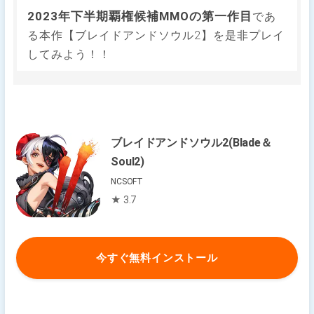
2023年下半期覇権候補MMOの第一作目
であ
る本作【ブレイドアンドソウル2】を是非プレイ
してみよう！！
ブレイドアンドソウル2(Blade＆
Soul2)
NCSOFT
★ 3.7
今すぐ無料インストール