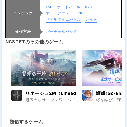
PvP
オートバトル
GvG
コンテンツ
オートクエスト
PK
リアルタイムバトル
レイド
操作方法
バーチャルパッド
NCSOFTのその他のゲーム
リネージュ2M（Lineage2M）
護縁(Go-En/
超広大なオープンワールドをアガシオンや友達と一緒に
縁を結び、守り
類似するゲーム