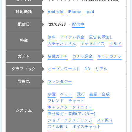
対応機種
Android
iPhone
ipad
配信日
'23/08/23 ・
配信中
無料
アイテム課金
広告表示無し
料金
ガチャたくさん
キャラボイス
ギルド
ガチャ
装備ガチャ
ガチャ課金
キャラガチャ
グラフィック
オープンワールド
3Ｄ
リアル
雰囲気
ファンタジー
放置
ペット
飛行
生産・合成
フレンド
チャット
キャラクタークリエイト
システム
着せ替え・装飾(アバター)
ジョブ・クラスチェンジ
ステ振り
スキル振り
ボイスチャット