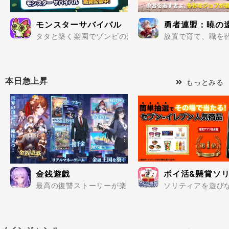
モンスターサバイバル
勇者連盟：暁の
タタと築く楽園でゾンビの波を迎え撃て..
放置で育て、職を替
本日急上昇
もっとみる
金銭遊戯
ポイ活&懸賞ソリ
最高の復讐ストーリーが楽しめる一発逆転商業シミュレーシ
ソリティアを遊びな