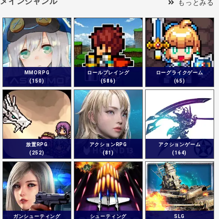
メインジャンル
もっとみる
MMORPG
ロールプレイング
ローグライクゲーム
(150)
(586)
(65)
放置RPG
アクションRPG
アクションゲーム
(252)
(81)
(164)
ガンシューティング
シューティング
SLG