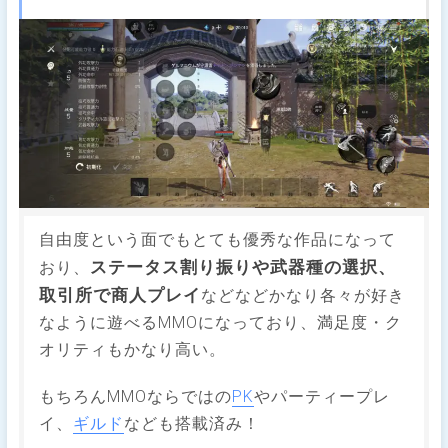
自由度という面でもとても優秀な作品になって
ステータス割り振りや武器種の選択、
おり、
取引所で商人プレイ
などなどかなり各々が好き
なように遊べるMMOになっており、満足度・ク
オリティもかなり高い。
もちろんMMOならではの
PK
やパーティープレ
イ、
ギルド
なども搭載済み！