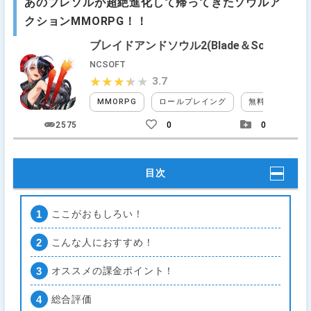
あのブレソルが超絶進化して帰ってきたソウルア
クションMMORPG！！
ブレイドアンドソウル2(Blade＆Soul2)
NCSOFT
3.7
★★★★★
★★★★★
MMORPG
ロールプレイング
無料
アイ
2575
0
0
目次
ここがおもしろい！
こんな人におすすめ！
オススメの課金ポイント！
総合評価