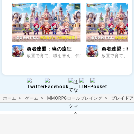
勇者連盟：暁の遠征
勇者連盟：暁
放置で育て、職を替え、仲間と暁のレイドへ..
放置で育て、職
ホーム
ゲーム
MMORPG
ロールプレイング
ブレイドアン