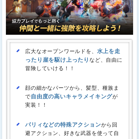
水上を走
広大なオープンワールドを、
ったり崖を駆け上ったり
など、自由に
冒険していける！！
顔の細かなパーツから、髪型、種族ま
自由度の高いキャラメイキング
で
が
実装！！
パリィなどの特殊アクション
から回
避アクション、好きな武器を使って自