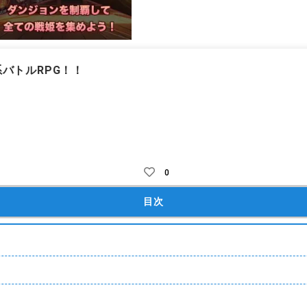
バトルRPG！！
テム課金
ガチャ課金
キャラガチャ
オートバトル
2Ｄ
和
0
目次