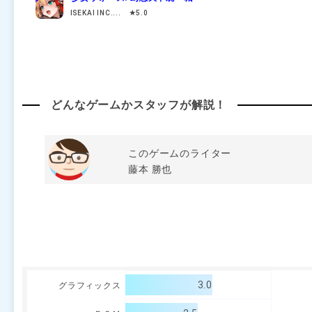
ISEKAI INC.... ★5.0
どんなゲームかスタッフが解説！
このゲームのライター
藤本 勝也
3.0
グラフィックス