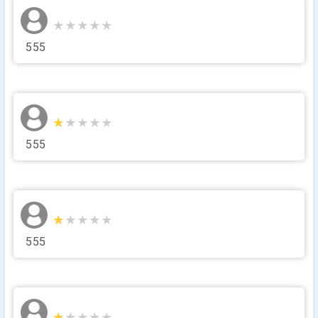
★★★★★
★★★★★
555
★★★★★
★★★★★
555
★★★★★
★★★★★
555
★★★★★
★★★★★