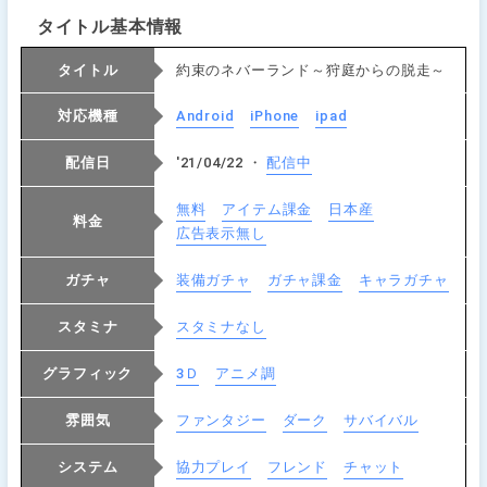
タイトル基本情報
タイトル
約束のネバーランド～狩庭からの脱走～
対応機種
Android
iPhone
ipad
配信日
'21/04/22 ・
配信中
無料
アイテム課金
日本産
料金
広告表示無し
ガチャ
装備ガチャ
ガチャ課金
キャラガチャ
スタミナ
スタミナなし
グラフィック
3Ｄ
アニメ調
雰囲気
ファンタジー
ダーク
サバイバル
システム
協力プレイ
フレンド
チャット