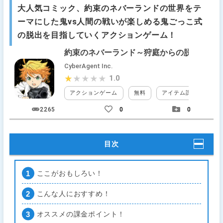
大人気コミック、約束のネバーランドの世界をテ
ーマにした鬼vs人間の戦いが楽しめる鬼ごっこ式
の脱出を目指していくアクションゲーム！
約束のネバーランド～狩庭からの脱走～
CyberAgent Inc.
1.0
★★★★★
★★★★★
アクションゲーム
無料
アイテム課金
装
2265
0
0
目次
ここがおもしろい！
こんな人におすすめ！
オススメの課金ポイント！