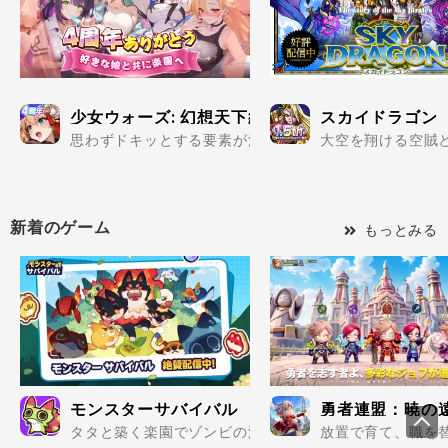
少女ウォーズ: 幻想天下統一戦
スカイドラゴン
思わずドキッとする要素が満載の美少女だらけで楽しめる
大空を翔ける空賊と
新着のゲーム
もっとみる
モンスターサバイバル
勇者連盟：暁の
タタと築く楽園でゾンビの波を迎え撃て..
放置で育て、職を替