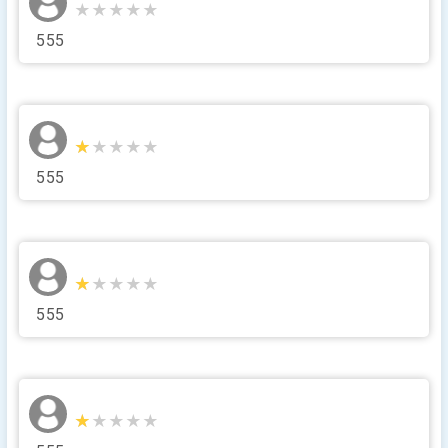
★★★★★
★★★★★
555
★★★★★
★★★★★
555
★★★★★
★★★★★
555
★★★★★
★★★★★