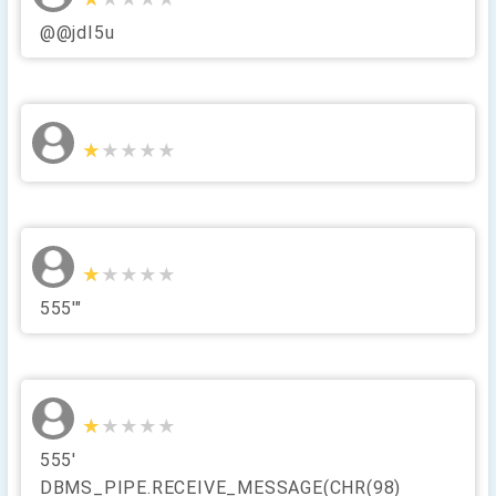
@@jdI5u
★★★★★
★★★★★
★★★★★
★★★★★
555'"
★★★★★
★★★★★
555'
DBMS_PIPE.RECEIVE_MESSAGE(CHR(98)