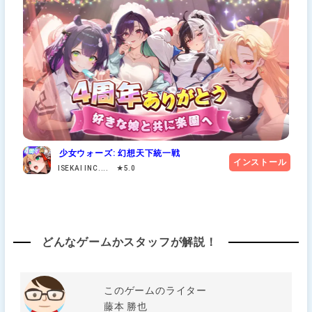
少女ウォーズ: 幻想天下統一戦
インストール
ISEKAI INC.... ★5.0
どんなゲームかスタッフが解説！
このゲームのライター
藤本 勝也