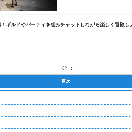
感！ギルドやパーティを組みチャットしながら楽しく冒険し
チャ
ガチャ課金
アバターガチャ
着せ替え・装飾(アバター)
ジ
0
目次