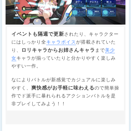
イベントも隔週で更新
されたり、キャラクター
にはしっかり全
キャラボイス
が搭載されていた
ロリキャラからお姉さんキャラ
り、
まで
美少
女
キャラが揃っていたりと分かりやすく楽しみ
やすい一作。
なによりバトルが新感覚でカジュアルに楽しみ
爽快感がお手軽に味わえる
やすく、
ので簡単操
作でド派手に暴れられるアクションバトルを是
非プレイしてみよう！！