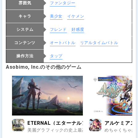
雰囲気
ファンタジー
キャラ
美少女
イケメン
システム
フレンド
好感度
コンテンツ
オートバトル
リアルタイムバトル
操作方法
タップ
Asobimo, Inc.のその他のゲーム
ETERNAL（エターナル）
アルケミアス
美麗グラフィックの史上最高峰の国産MMORPG！遊
めちゃくちゃ細か