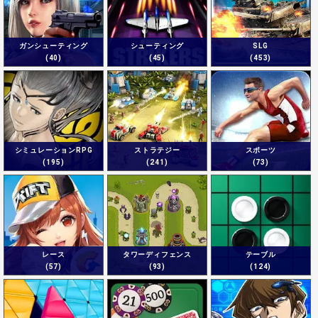
ガンシューティング
シューティング
SLG
(40)
(45)
(453)
シミュレーションRPG
ストラテジー
スポーツ
(195)
(241)
(73)
レース
タワーディフェンス
テーブル
(57)
(93)
(124)