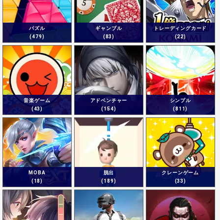
パズル
ギャンブル
トレーディングカード
(479)
(83)
(22)
音楽ゲーム
アドベンチャー
シンプル
(43)
(154)
(811)
MOBA
脱出
クレーンゲーム
(18)
(189)
(33)