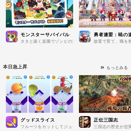
モンスターサバイバル
勇者連盟：暁の
タタと築く楽園でゾンビの波を迎え撃て..
放置で育て、職を替
本日急上昇
もっとみる
グッドスライス
正伝三国志
フルーツをカットしてジュースにしよう！サクサクプレイ
三国志の歴史が忠実