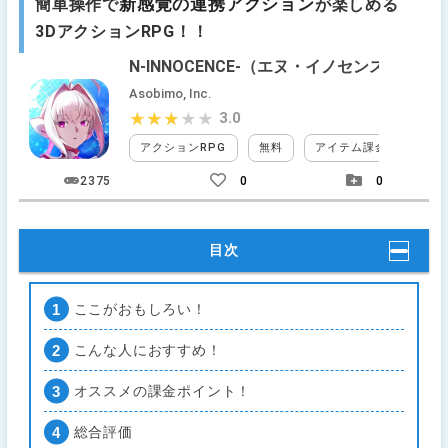
新感覚の連携アクション
簡単操作で
が楽しめる
3DアクションRPG！！
N-INNOCENCE-（エヌ・イノセンス）
Asobimo, Inc.
3.0
★★★★★
★★★★★
アクションRPG
無料
アイテム課金
装備
2375
0
0
目次
ここがおもしろい！
こんな人におすすめ！
オススメの課金ポイント！
総合評価