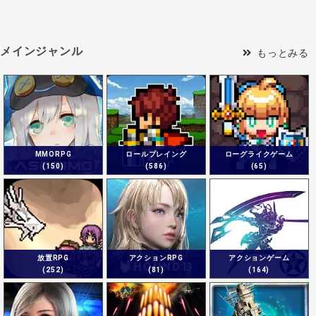
メインジャンル
もっとみる
MMORPG
ロールプレイング
ローグライクゲーム
(150)
(586)
(65)
放置RPG
アクションRPG
アクションゲーム
(252)
(81)
(164)