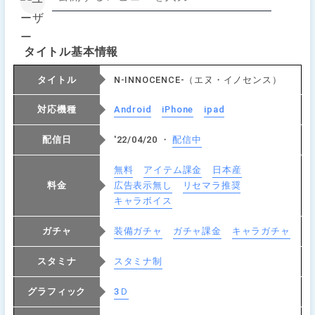
タイトル基本情報
タイトル
N-INNOCENCE-（エヌ・イノセンス）
対応機種
Android
iPhone
ipad
配信日
'22/04/20 ・
配信中
無料
アイテム課金
日本産
料金
広告表示無し
リセマラ推奨
キャラボイス
ガチャ
装備ガチャ
ガチャ課金
キャラガチャ
スタミナ
スタミナ制
グラフィック
3Ｄ