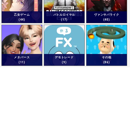
乙女ゲーム
バトルロイヤル
ヴァンサバライク
(44)
(17)
(40)
メタバース
デモトレード
その他
(11)
(9)
(86)