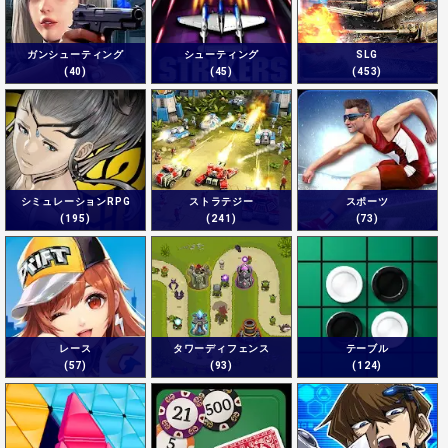
ガンシューティング
シューティング
SLG
(40)
(45)
(453)
シミュレーションRPG
ストラテジー
スポーツ
(195)
(241)
(73)
レース
タワーディフェンス
テーブル
(57)
(93)
(124)