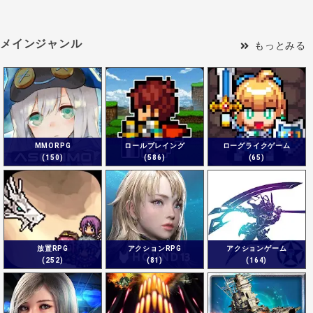
メインジャンル
もっとみる
MMORPG
ロールプレイング
ローグライクゲーム
(150)
(586)
(65)
放置RPG
アクションRPG
アクションゲーム
(252)
(81)
(164)