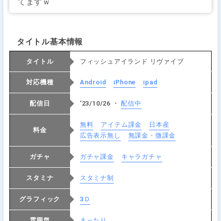
てますｗ
タイトル基本情報
タイトル
フィッシュアイランド リヴァイブ
対応機種
Android
iPhone
ipad
配信日
'23/10/26 ・
配信中
無料
アイテム課金
日本産
料金
広告表示無し
無課金・微課金
ガチャ
ガチャ課金
キャラガチャ
スタミナ
スタミナ制
グラフィック
3Ｄ
雰囲気
まったり