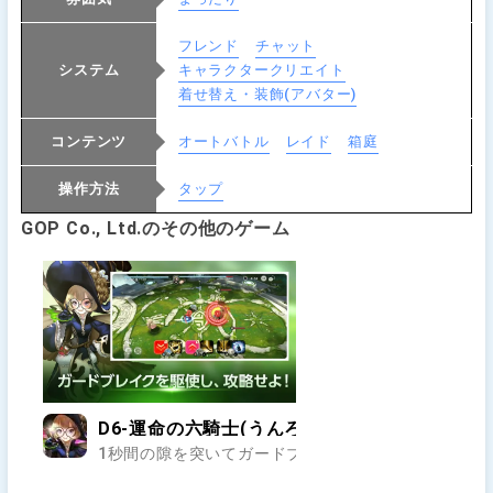
フレンド
チャット
システム
キャラクタークリエイト
着せ替え・装飾(アバター)
コンテンツ
オートバトル
レイド
箱庭
操作方法
タップ
GOP Co., Ltd.のその他のゲーム
D6-運命の六騎士(うんろく)-
1秒間の隙を突いてガードブレイクで大ダメージを狙お