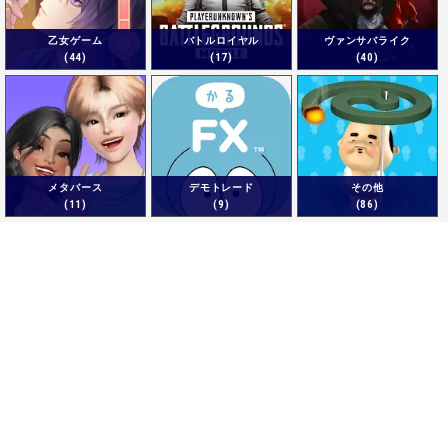
乙女ゲーム
バトルロイヤル
ヴァンサバライク
(44)
(17)
(40)
メタバース
デモトレード
その他
(11)
(9)
(86)