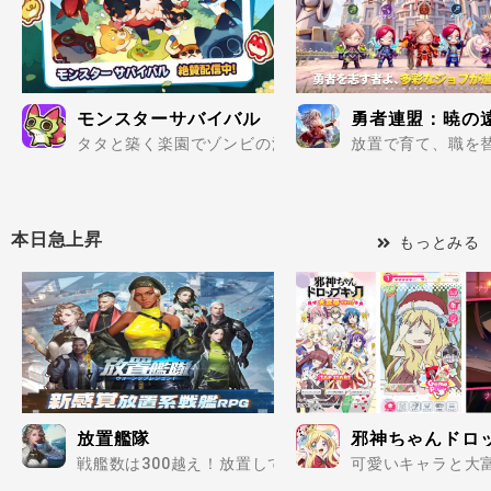
モンスターサバイバル
勇者連盟：暁の
タタと築く楽園でゾンビの波を迎え撃て..
放置で育て、職を替
本日急上昇
もっとみる
放置艦隊
邪神ちゃんドロ
戦艦数は300越え！放置してるだけで無敵艦隊を育成でき
可愛いキャラと大富