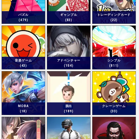
パズル
ギャンブル
トレーディングカード
(479)
(83)
(22)
音楽ゲーム
アドベンチャー
シンプル
(43)
(154)
(811)
MOBA
脱出
クレーンゲーム
(18)
(189)
(33)