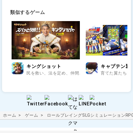
類似するゲーム
キングショット
キャプテン翼:M
民を救い、法を定め、仲間と乱世の王座を狙え..
育てた翼たちで
ホーム
ゲーム
ロールプレイング
SLG
シミュレーションRP