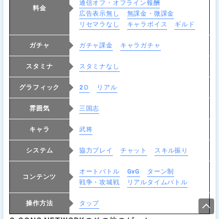
通信オフ・オフライン報酬
料金
広告表示無し
無課金・微課金
リセマラなし
キャラボイス
ギルド
ガチャ
ガチャ課金
キャラガチャ
スタミナ
スタミナなし
グラフィック
2Ｄ
リアル
雰囲気
三国志
キャラ
武将
システム
協力プレイ
チャット
スキル振り
オートバトル
GvG
ターン制
コンテンツ
戦争・攻城戦
リアルタイムバトル
操作方法
タップ