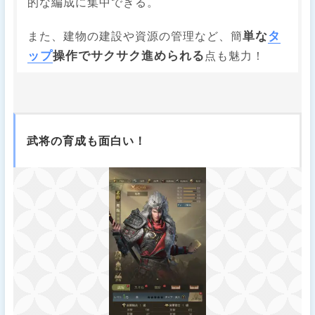
的な編成に集中できる。
単な
タ
また、建物の建設や資源の管理など、簡
ップ
操作でサクサク進められる
点も魅力！
武将の育成も面白い！