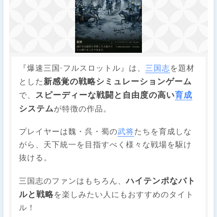
『爆速三国-フルスロットル』は、
三国志
を題材
新感覚の戦略シミュレーションゲーム
とした
スピーディーな戦闘と自由度の高い
育成
で、
システム
が特徴の作品。
プレイヤーは魏・呉・蜀の
武将
たちを育成しな
がら、天下統一を目指すべく様々な戦場を駆け
抜ける。
ハイテンポなバト
三国志のファンはもちろん、
ルと戦略
を楽しみたい人にもおすすめのタイト
ル！