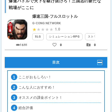
爆速バトルで天下を駆け抜けろ！三国志の新たな
戦場がここに
爆速三国-フルスロットル
G-CONG NETWORK
1.0
★★★★★
★★★★★
SLG
シミュレーションRPG
ストラテジー
1691
0
0
目次
ここがおもしろい！
こんな人におすすめ！
オススメの課金ポイント！
総合評価