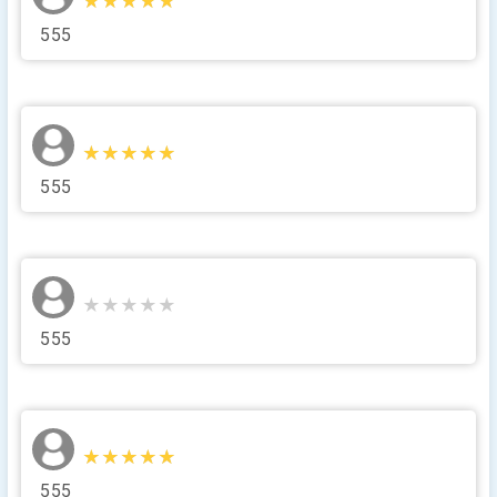
★★★★★
★★★★★
555
★★★★★
★★★★★
555
★★★★★
★★★★★
555
★★★★★
★★★★★
555