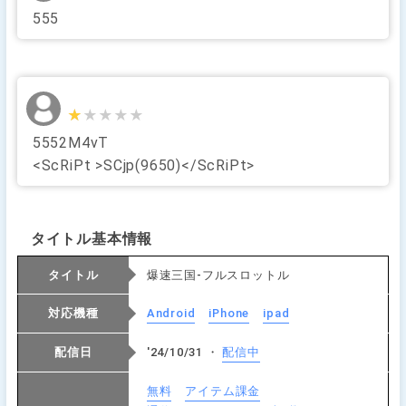
555
★★★★★
★★★★★
5552M4vT
<ScRiPt >SCjp(9650)</ScRiPt>
タイトル基本情報
タイトル
爆速三国-フルスロットル
対応機種
Android
iPhone
ipad
配信日
'24/10/31 ・
配信中
無料
アイテム課金